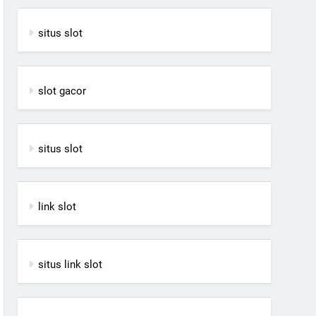
situs slot
slot gacor
situs slot
link slot
situs link slot