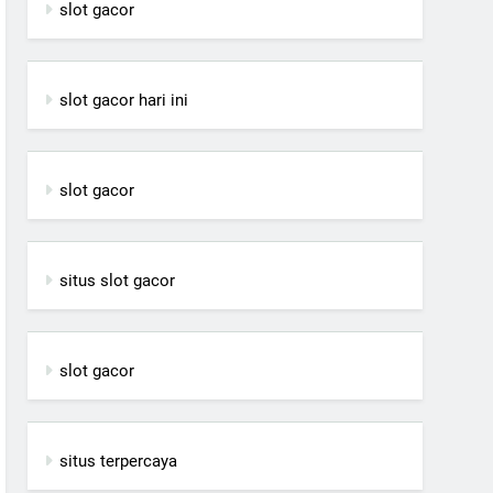
slot gacor
slot gacor hari ini
slot gacor
situs slot gacor
slot gacor
situs terpercaya