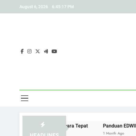
Skip
August 6, 2026
6:45:18 PM
to
content
Arm
Dapatkan 
nk Alternatif secara Tepat
Panduan EDWINSLOT Login 
1 Month Ago
HEADLINES