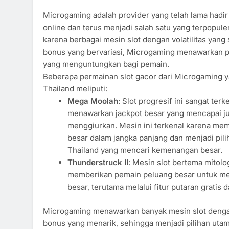
Microgaming adalah provider yang telah lama hadir 
online dan terus menjadi salah satu yang terpopuler
karena berbagai mesin slot dengan volatilitas yang
bonus yang bervariasi, Microgaming menawarkan
yang menguntungkan bagi pemain.
Beberapa permainan slot gacor dari Microgaming y
Thailand meliputi:
Mega Moolah
: Slot progresif ini sangat terk
menawarkan jackpot besar yang mencapai j
menggiurkan. Mesin ini terkenal karena me
besar dalam jangka panjang dan menjadi pil
Thailand yang mencari kemenangan besar.
Thunderstruck II
: Mesin slot bertema mitolog
memberikan pemain peluang besar untuk m
besar, terutama melalui fitur putaran gratis
Microgaming menawarkan banyak mesin slot dengan
bonus yang menarik, sehingga menjadi pilihan uta