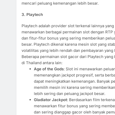
mencari peluang kemenangan lebih besar.
3.
Playtech
Playtech adalah provider slot terkenal lainnya yang
menawarkan berbagai permainan slot dengan RTP
dan fitur-fitur bonus yang sering memberikan pel
besar. Playtech dikenal karena mesin slot yang stab
volatilitas yang lebih rendah dan pembayaran yang l
Beberapa permainan slot gacor dari Playtech yang 
di Thailand antara lain:
Age of the Gods
: Slot ini menawarkan pelua
memenangkan jackpot progresif, serta berba
dapat meningkatkan kemenangan. Banyak pe
memilih mesin ini karena sering memberika
lebih sering dan peluang jackpot besar.
Gladiator Jackpot
: Berdasarkan film terkenal
menawarkan fitur bonus yang sering member
dan sering dianggap gacor oleh banyak pema