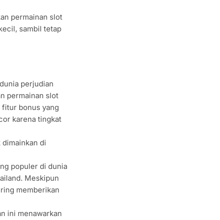
kan permainan slot
ecil, sambil tetap
 dunia perjudian
an permainan slot
 fitur bonus yang
cor karena tingkat
 dimainkan di
ling populer di dunia
ailand. Meskipun
sering memberikan
an ini menawarkan