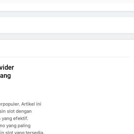
vider
yang
rpopuler. Artikel ini
in slot dengan
yang efektif.
ino yang paling
n slot yang tersedia,