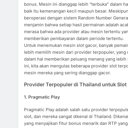
bonus. Mesin ini dianggap lebih “terbuka” dalam h
baik itu kemenangan kecil maupun besar. Meskipun
beroperasi dengan sistem Random Number Genera
menjamin bahwa setiap hasil permainan adalah aca
merasa bahwa ada provider atau mesin tertentu yan
memberikan pembayaran dalam periode tertentu.
Untuk menemukan mesin slot gacor, banyak pemain
lebih memilih mesin dari provider terpopuler, yang 
dalam hal memberikan peluang menang yang lebih s
ini, kita akan mengulas beberapa provider slot terp
mesin mereka yang sering dianggap gacor.
Provider Terpopuler di Thailand untuk Slot
1.
Pragmatic Play
Pragmatic Play adalah salah satu provider terpopule
slot, dan mereka sangat dikenal di Thailand. Dikena
yang menyajikan fitur bonus menarik dan RTP yan