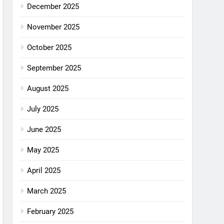
December 2025
November 2025
October 2025
September 2025
August 2025
July 2025
June 2025
May 2025
April 2025
March 2025
February 2025