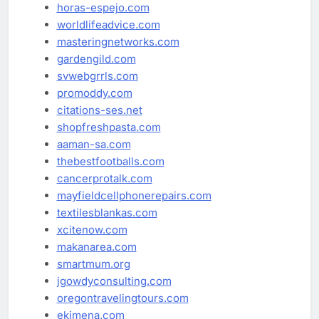
horas-espejo.com
worldlifeadvice.com
masteringnetworks.com
gardengild.com
svwebgrrls.com
promoddy.com
citations-ses.net
shopfreshpasta.com
aaman-sa.com
thebestfootballs.com
cancerprotalk.com
mayfieldcellphonerepairs.com
textilesblankas.com
xcitenow.com
makanarea.com
smartmum.org
jgowdyconsulting.com
oregontravelingtours.com
ekimena.com