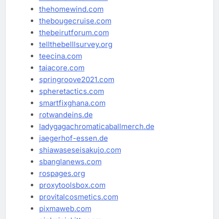
thehomewind.com
thebougecruise.com
thebeirutforum.com
tellthebelllsurvey.org
teecina.com
taiacore.com
springroove2021.com
spheretactics.com
smartfixghana.com
rotwandeins.de
ladygagachromaticaballmerch.de
jaegerhof-essen.de
shiawaseseisakujo.com
sbanglanews.com
rospages.org
proxytoolsbox.com
provitalcosmetics.com
pixmaweb.com