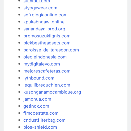
sumibol.com
styogawear.com
sofrologiaonline.com
kpukabngawi.online
sanandaya-prod.org
promosuzukiignis.com
pickbestheadsets.com
paroisse-de-tarascon.com
oleoleindonesia.com
mydigitalevo.com
mejorescafeteras.com
lythbound.com
lequilibreduchien.com
kusonganamocambique.org
jamonua.com
getindx.com
fimcoestate.com
cndustfilterbag.com
bios-shield.com