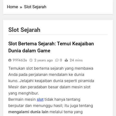
Home
Slot Sejarah
Slot Sejarah
Slot Bertema Sejarah: Temui Keajaiban
Dunia dalam Game
99f462e
2 years ago
0
24 mins
Temukan slot bertema sejarah yang membawa
Anda pada perjalanan mendalam ke dunia
kuno. Jelajahi keajaiban dunia seperti piramida
Mesir dan peradaban besar dalam mesin slot
yang menghibur.
Bermain mesin
slot
tidak hanya tentang
berputar dan menunggu hasil; itu juga tentang
mengalami dunia lain
melalui tema yang