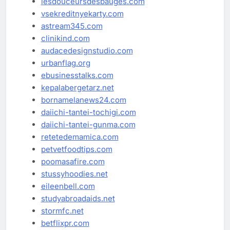
lesdouceursdesbauges.com
vsekreditnyekarty.com
astream345.com
clinikind.com
audacedesignstudio.com
urbanflag.org
ebusinesstalks.com
kepalabergetarz.net
bornamelanews24.com
daiichi-tantei-tochigi.com
daiichi-tantei-gunma.com
retetedemamica.com
petvetfoodtips.com
poomasafire.com
stussyhoodies.net
eileenbell.com
studyabroadaids.net
stormfc.net
betflixpr.com