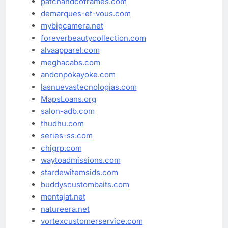
patchandcoframes.com
demarques-et-vous.com
mybigcamera.net
foreverbeautycollection.com
alvaapparel.com
meghacabs.com
andonpokayoke.com
lasnuevastecnologias.com
MapsLoans.org
salon-adb.com
thudhu.com
series-ss.com
chigrp.com
waytoadmissions.com
stardewitemsids.com
buddyscustombaits.com
montajat.net
natureera.net
vortexcustomerservice.com