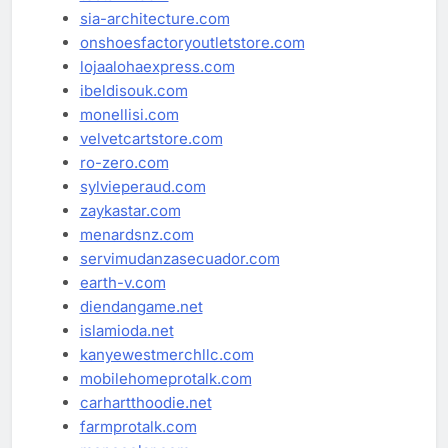
sia-architecture.com
onshoesfactoryoutletstore.com
lojaalohaexpress.com
ibeldisouk.com
monellisi.com
velvetcartstore.com
ro-zero.com
sylvieperaud.com
zaykastar.com
menardsnz.com
servimudanzasecuador.com
earth-v.com
diendangame.net
islamioda.net
kanyewestmerchllc.com
mobilehomeprotalk.com
carhartthoodie.net
farmprotalk.com