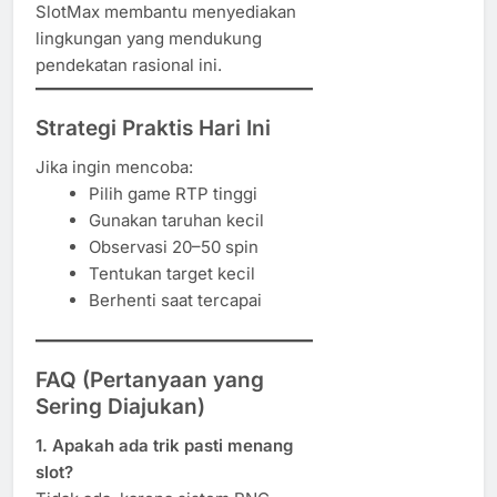
SlotMax membantu menyediakan
lingkungan yang mendukung
pendekatan rasional ini.
Strategi Praktis Hari Ini
Jika ingin mencoba:
Pilih game RTP tinggi
Gunakan taruhan kecil
Observasi 20–50 spin
Tentukan target kecil
Berhenti saat tercapai
FAQ (Pertanyaan yang
Sering Diajukan)
1. Apakah ada trik pasti menang
slot?