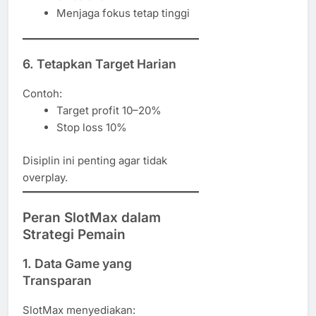
Menjaga fokus tetap tinggi
6. Tetapkan Target Harian
Contoh:
Target profit 10–20%
Stop loss 10%
Disiplin ini penting agar tidak
overplay.
Peran SlotMax dalam
Strategi Pemain
1. Data Game yang
Transparan
SlotMax menyediakan: