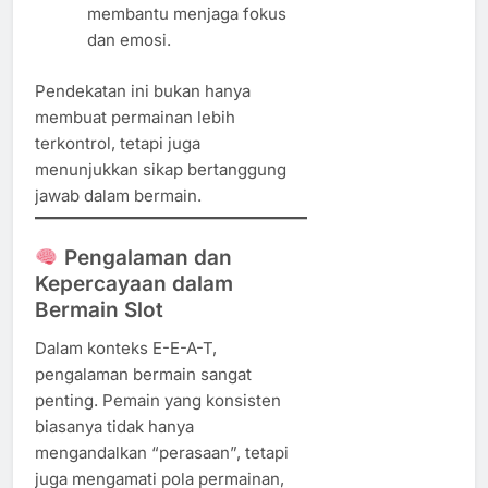
membantu menjaga fokus
dan emosi.
Pendekatan ini bukan hanya
membuat permainan lebih
terkontrol, tetapi juga
menunjukkan sikap bertanggung
jawab dalam bermain.
Pengalaman dan
Kepercayaan dalam
Bermain Slot
Dalam konteks E-E-A-T,
pengalaman bermain sangat
penting. Pemain yang konsisten
biasanya tidak hanya
mengandalkan “perasaan”, tetapi
juga mengamati pola permainan,