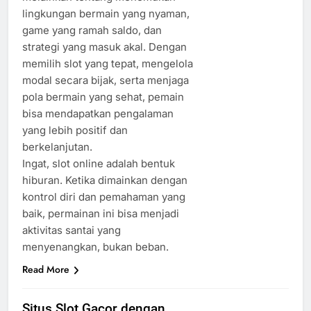
lingkungan bermain yang nyaman,
game yang ramah saldo, dan
strategi yang masuk akal. Dengan
memilih slot yang tepat, mengelola
modal secara bijak, serta menjaga
pola bermain yang sehat, pemain
bisa mendapatkan pengalaman
yang lebih positif dan
berkelanjutan.
Ingat, slot online adalah bentuk
hiburan. Ketika dimainkan dengan
kontrol diri dan pemahaman yang
baik, permainan ini bisa menjadi
aktivitas santai yang
menyenangkan, bukan beban.
Read More
Situs Slot Gacor dengan