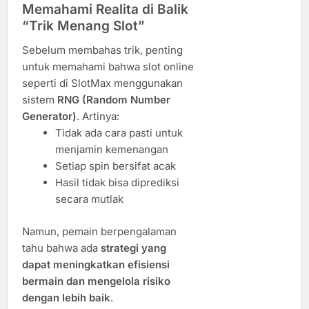
Memahami Realita di Balik
“Trik Menang Slot”
Sebelum membahas trik, penting
untuk memahami bahwa slot online
seperti di SlotMax menggunakan
sistem
RNG (Random Number
Generator)
. Artinya:
Tidak ada cara pasti untuk
menjamin kemenangan
Setiap spin bersifat acak
Hasil tidak bisa diprediksi
secara mutlak
Namun, pemain berpengalaman
tahu bahwa ada
strategi yang
dapat meningkatkan efisiensi
bermain dan mengelola risiko
dengan lebih baik
.