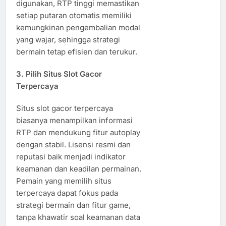
digunakan, RTP tinggi memastikan
setiap putaran otomatis memiliki
kemungkinan pengembalian modal
yang wajar, sehingga strategi
bermain tetap efisien dan terukur.
3. Pilih Situs Slot Gacor
Terpercaya
Situs slot gacor terpercaya
biasanya menampilkan informasi
RTP dan mendukung fitur autoplay
dengan stabil. Lisensi resmi dan
reputasi baik menjadi indikator
keamanan dan keadilan permainan.
Pemain yang memilih situs
terpercaya dapat fokus pada
strategi bermain dan fitur game,
tanpa khawatir soal keamanan data