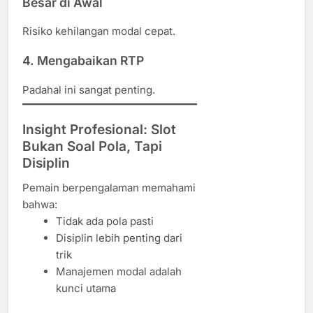
Besar di Awal
Risiko kehilangan modal cepat.
4. Mengabaikan RTP
Padahal ini sangat penting.
Insight Profesional: Slot
Bukan Soal Pola, Tapi
Disiplin
Pemain berpengalaman memahami
bahwa:
Tidak ada pola pasti
Disiplin lebih penting dari
trik
Manajemen modal adalah
kunci utama