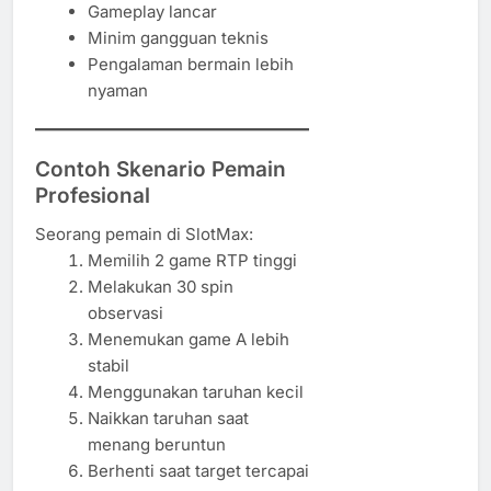
Gameplay lancar
Minim gangguan teknis
Pengalaman bermain lebih
nyaman
Contoh Skenario Pemain
Profesional
Seorang pemain di SlotMax:
Memilih 2 game RTP tinggi
Melakukan 30 spin
observasi
Menemukan game A lebih
stabil
Menggunakan taruhan kecil
Naikkan taruhan saat
menang beruntun
Berhenti saat target tercapai