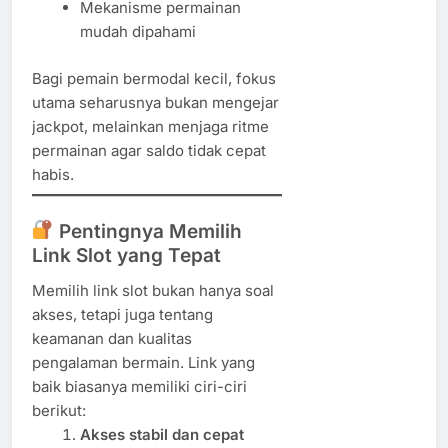
Mekanisme permainan
mudah dipahami
Bagi pemain bermodal kecil, fokus
utama seharusnya bukan mengejar
jackpot, melainkan menjaga ritme
permainan agar saldo tidak cepat
habis.
Pentingnya Memilih
Link Slot yang Tepat
Memilih link slot bukan hanya soal
akses, tetapi juga tentang
keamanan dan kualitas
pengalaman bermain. Link yang
baik biasanya memiliki ciri-ciri
berikut:
Akses stabil dan cepat