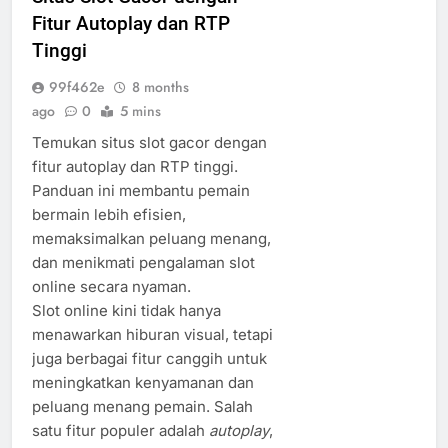
Fitur Autoplay dan RTP
Tinggi
99f462e
8 months
ago
0
5 mins
Temukan situs slot gacor dengan
fitur autoplay dan RTP tinggi.
Panduan ini membantu pemain
bermain lebih efisien,
memaksimalkan peluang menang,
dan menikmati pengalaman slot
online secara nyaman.
Slot online kini tidak hanya
menawarkan hiburan visual, tetapi
juga berbagai fitur canggih untuk
meningkatkan kenyamanan dan
peluang menang pemain. Salah
satu fitur populer adalah
autoplay
,