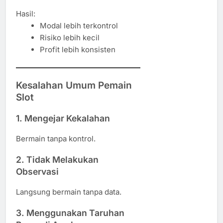
Hasil:
Modal lebih terkontrol
Risiko lebih kecil
Profit lebih konsisten
Kesalahan Umum Pemain
Slot
1. Mengejar Kekalahan
Bermain tanpa kontrol.
2. Tidak Melakukan
Observasi
Langsung bermain tanpa data.
3. Menggunakan Taruhan