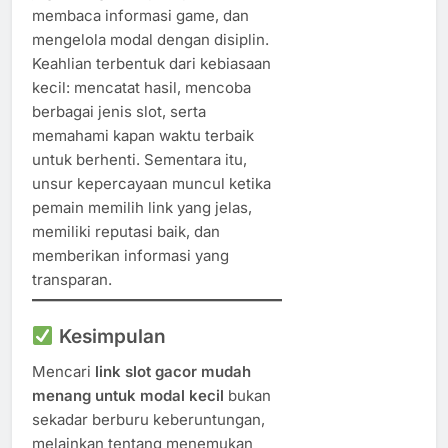
membaca informasi game, dan
mengelola modal dengan disiplin.
Keahlian terbentuk dari kebiasaan
kecil: mencatat hasil, mencoba
berbagai jenis slot, serta
memahami kapan waktu terbaik
untuk berhenti. Sementara itu,
unsur kepercayaan muncul ketika
pemain memilih link yang jelas,
memiliki reputasi baik, dan
memberikan informasi yang
transparan.
Kesimpulan
Mencari
link slot gacor mudah
menang untuk modal kecil
bukan
sekadar berburu keberuntungan,
melainkan tentang menemukan