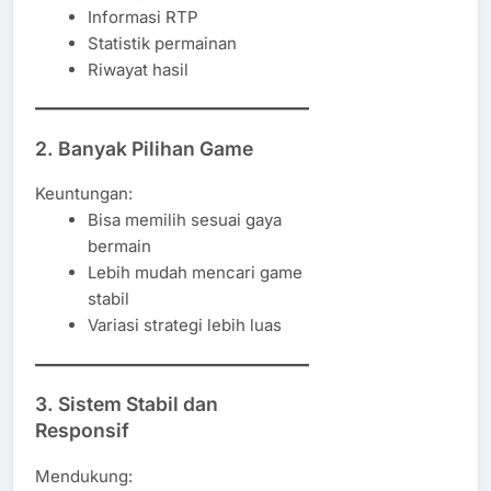
Informasi RTP
Statistik permainan
Riwayat hasil
2. Banyak Pilihan Game
Keuntungan:
Bisa memilih sesuai gaya
bermain
Lebih mudah mencari game
stabil
Variasi strategi lebih luas
3. Sistem Stabil dan
Responsif
Mendukung: