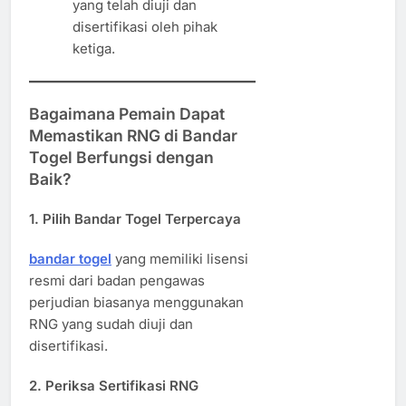
yang telah diuji dan
disertifikasi oleh pihak
ketiga.
Bagaimana Pemain Dapat
Memastikan RNG di Bandar
Togel Berfungsi dengan
Baik?
1.
Pilih Bandar Togel Terpercaya
bandar togel
yang memiliki lisensi
resmi dari badan pengawas
perjudian biasanya menggunakan
RNG yang sudah diuji dan
disertifikasi.
2.
Periksa Sertifikasi RNG