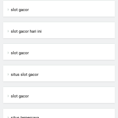
slot gacor
slot gacor hari ini
slot gacor
situs slot gacor
slot gacor
situs terpercaya