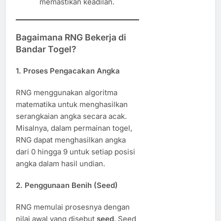
memastikan keadilan.
Bagaimana RNG Bekerja di
Bandar Togel?
1.
Proses Pengacakan Angka
RNG menggunakan algoritma
matematika untuk menghasilkan
serangkaian angka secara acak.
Misalnya, dalam permainan togel,
RNG dapat menghasilkan angka
dari 0 hingga 9 untuk setiap posisi
angka dalam hasil undian.
2.
Penggunaan Benih (Seed)
RNG memulai prosesnya dengan
nilai awal yang disebut
seed
. Seed