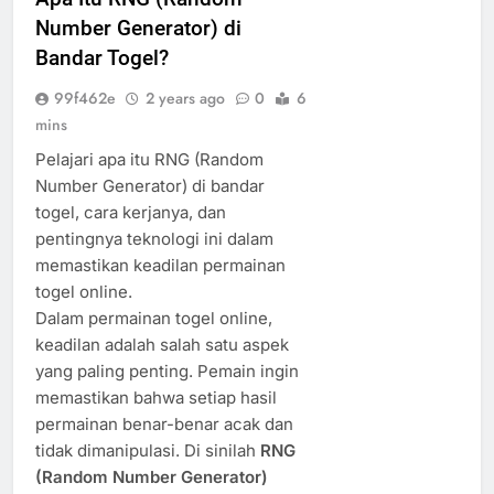
Number Generator) di
Bandar Togel?
99f462e
2 years ago
0
6
mins
Pelajari apa itu RNG (Random
Number Generator) di bandar
togel, cara kerjanya, dan
pentingnya teknologi ini dalam
memastikan keadilan permainan
togel online.
Dalam permainan togel online,
keadilan adalah salah satu aspek
yang paling penting. Pemain ingin
memastikan bahwa setiap hasil
permainan benar-benar acak dan
tidak dimanipulasi. Di sinilah
RNG
(Random Number Generator)