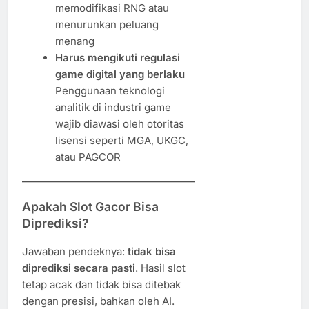
memodifikasi RNG atau
menurunkan peluang
menang
Harus mengikuti regulasi
game digital yang berlaku
Penggunaan teknologi
analitik di industri game
wajib diawasi oleh otoritas
lisensi seperti MGA, UKGC,
atau PAGCOR
Apakah Slot Gacor Bisa
Diprediksi?
Jawaban pendeknya:
tidak bisa
diprediksi secara pasti
. Hasil slot
tetap acak dan tidak bisa ditebak
dengan presisi, bahkan oleh AI.