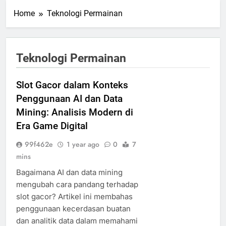
Home
Teknologi Permainan
Teknologi Permainan
Slot Gacor dalam Konteks
Penggunaan AI dan Data
Mining: Analisis Modern di
Era Game Digital
99f462e
1 year ago
0
7
mins
Bagaimana AI dan data mining
mengubah cara pandang terhadap
slot gacor? Artikel ini membahas
penggunaan kecerdasan buatan
dan analitik data dalam memahami