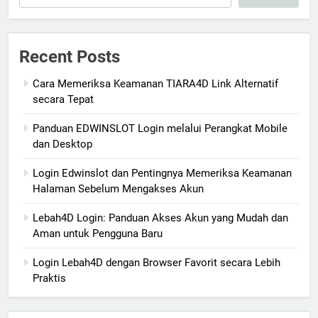
Recent Posts
Cara Memeriksa Keamanan TIARA4D Link Alternatif
secara Tepat
Panduan EDWINSLOT Login melalui Perangkat Mobile
dan Desktop
Login Edwinslot dan Pentingnya Memeriksa Keamanan
Halaman Sebelum Mengakses Akun
Lebah4D Login: Panduan Akses Akun yang Mudah dan
Aman untuk Pengguna Baru
Login Lebah4D dengan Browser Favorit secara Lebih
Praktis