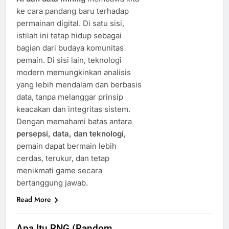
ke cara pandang baru terhadap
permainan digital. Di satu sisi,
istilah ini tetap hidup sebagai
bagian dari budaya komunitas
pemain. Di sisi lain, teknologi
modern memungkinkan analisis
yang lebih mendalam dan berbasis
data, tanpa melanggar prinsip
keacakan dan integritas sistem.
Dengan memahami batas antara
persepsi, data, dan teknologi
,
pemain dapat bermain lebih
cerdas, terukur, dan tetap
menikmati game secara
bertanggung jawab.
Read More
Apa Itu RNG (Random