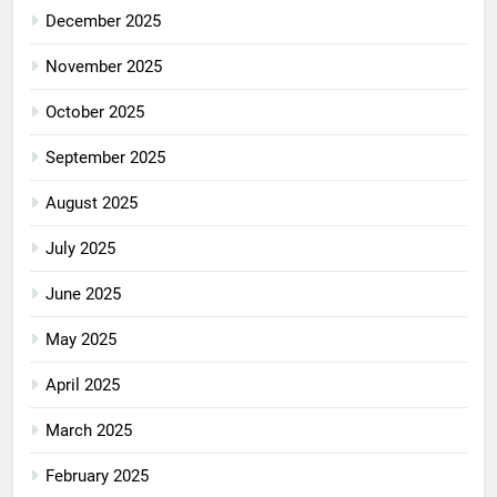
December 2025
November 2025
October 2025
September 2025
August 2025
July 2025
June 2025
May 2025
April 2025
March 2025
February 2025