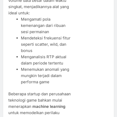
volume data besar dalam waktu
singkat, menjadikannya alat yang
ideal untuk:
Mengamati pola
kemenangan dari ribuan
sesi permainan
Mendeteksi frekuensi fitur
seperti scatter, wild, dan
bonus
Menganalisis RTP aktual
dalam periode tertentu
Menemukan anomali yang
mungkin terjadi dalam
performa game
Beberapa startup dan perusahaan
teknologi game bahkan mulai
menerapkan
machine learning
untuk memodelkan perilaku