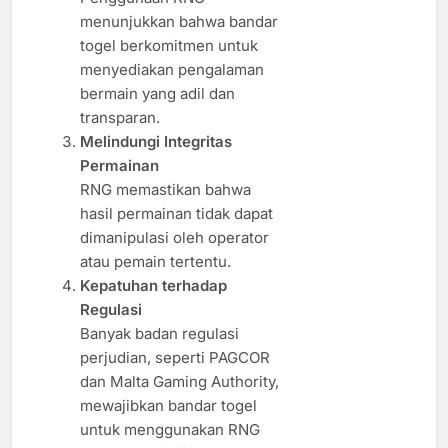
menunjukkan bahwa bandar
togel berkomitmen untuk
menyediakan pengalaman
bermain yang adil dan
transparan.
Melindungi Integritas
Permainan
RNG memastikan bahwa
hasil permainan tidak dapat
dimanipulasi oleh operator
atau pemain tertentu.
Kepatuhan terhadap
Regulasi
Banyak badan regulasi
perjudian, seperti PAGCOR
dan Malta Gaming Authority,
mewajibkan bandar togel
untuk menggunakan RNG