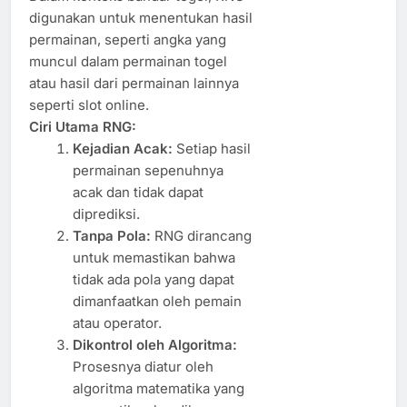
digunakan untuk menentukan hasil
permainan, seperti angka yang
muncul dalam permainan togel
atau hasil dari permainan lainnya
seperti slot online.
Ciri Utama RNG:
Kejadian Acak:
Setiap hasil
permainan sepenuhnya
acak dan tidak dapat
diprediksi.
Tanpa Pola:
RNG dirancang
untuk memastikan bahwa
tidak ada pola yang dapat
dimanfaatkan oleh pemain
atau operator.
Dikontrol oleh Algoritma:
Prosesnya diatur oleh
algoritma matematika yang