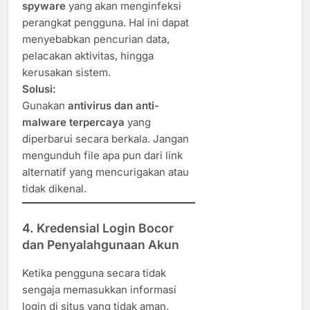
spyware
yang akan menginfeksi
perangkat pengguna. Hal ini dapat
menyebabkan pencurian data,
pelacakan aktivitas, hingga
kerusakan sistem.
Solusi:
Gunakan
antivirus dan anti-
malware terpercaya
yang
diperbarui secara berkala. Jangan
mengunduh file apa pun dari link
alternatif yang mencurigakan atau
tidak dikenal.
4.
Kredensial Login Bocor
dan Penyalahgunaan Akun
Ketika pengguna secara tidak
sengaja memasukkan informasi
login di situs yang tidak aman,