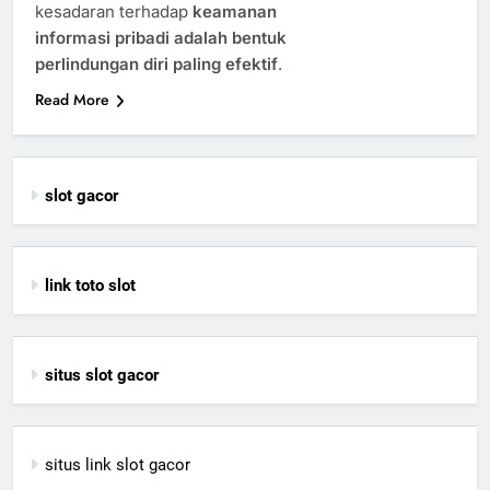
kesadaran terhadap
keamanan
informasi pribadi adalah bentuk
perlindungan diri paling efektif
.
Read More
slot gacor
link toto slot
situs slot gacor
situs link slot gacor