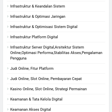
Infrastruktur & Keandalan Sistem
Infrastruktur & Optimasi Jaringan
Infrastruktur & Optimisasi Sistem Digital
Infrastruktur Platform Digital
Infrastruktur Server Digital,Arsitektur Sistem
Online,Optimasi Performa,Stabilitas Akses,Pengalaman
Pengguna
Judi Online, Fitur Platform
Judi Online, Slot Online, Pembayaran Cepat
Kasino Online, Slot Online, Strategi Permainan
Keamanan & Tata Kelola Digital
Keamanan Akses Digital