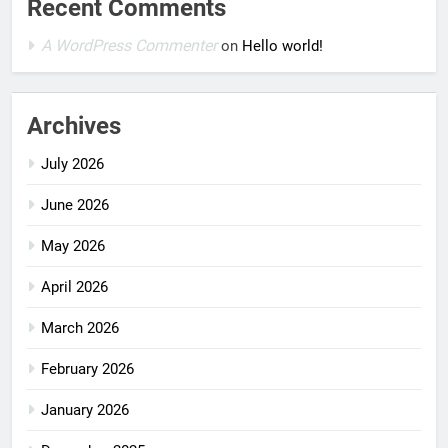
Recent Comments
A WordPress Commenter
on
Hello world!
Archives
July 2026
June 2026
May 2026
April 2026
March 2026
February 2026
January 2026