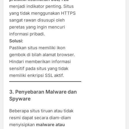
menjadi indikator penting. Situs
yang tidak menggunakan HTTPS
sangat rawan disusupi oleh
peretas yang ingin mencuri
informasi pribadi.
Solusi:
Pastikan situs memiliki ikon
gembok di bilah alamat browser.
Hindari memberikan informasi
sensitif pada situs yang tidak
memiliki enkripsi SSL aktif.
3.
Penyebaran Malware dan
Spyware
Beberapa situs tiruan atau tidak
resmi dapat secara diam-diam
menyisipkan
malware atau