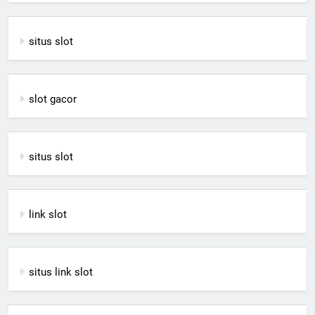
situs slot
slot gacor
situs slot
link slot
situs link slot