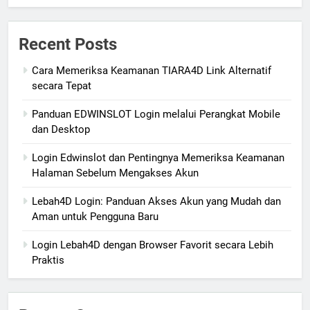
Recent Posts
Cara Memeriksa Keamanan TIARA4D Link Alternatif
secara Tepat
Panduan EDWINSLOT Login melalui Perangkat Mobile
dan Desktop
Login Edwinslot dan Pentingnya Memeriksa Keamanan
Halaman Sebelum Mengakses Akun
Lebah4D Login: Panduan Akses Akun yang Mudah dan
Aman untuk Pengguna Baru
Login Lebah4D dengan Browser Favorit secara Lebih
Praktis