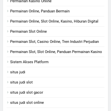
Permainan Kasino Online
Permainan Online, Panduan Bermain
Permainan Online, Slot Online, Kasino, Hiburan Digital
Permainan Slot Online
Permainan Slot, Casino Online, Tren Industri Perjudian
Permainan Slot, Slot Online, Panduan Permainan Kasino
Sistem Akses Platform
situs judi
situs judi slot
situs judi slot gacor
situs judi slot online