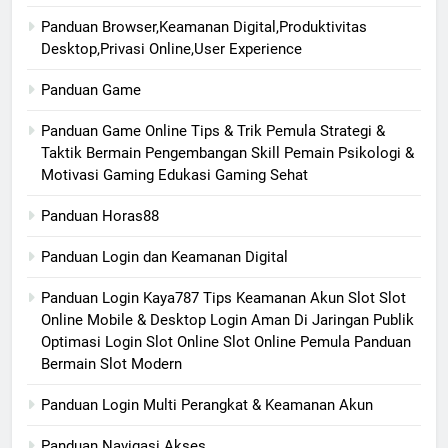
Panduan Browser,Keamanan Digital,Produktivitas
Desktop,Privasi Online,User Experience
Panduan Game
Panduan Game Online Tips & Trik Pemula Strategi &
Taktik Bermain Pengembangan Skill Pemain Psikologi &
Motivasi Gaming Edukasi Gaming Sehat
Panduan Horas88
Panduan Login dan Keamanan Digital
Panduan Login Kaya787 Tips Keamanan Akun Slot Slot
Online Mobile & Desktop Login Aman Di Jaringan Publik
Optimasi Login Slot Online Slot Online Pemula Panduan
Bermain Slot Modern
Panduan Login Multi Perangkat & Keamanan Akun
Panduan Navigasi Akses