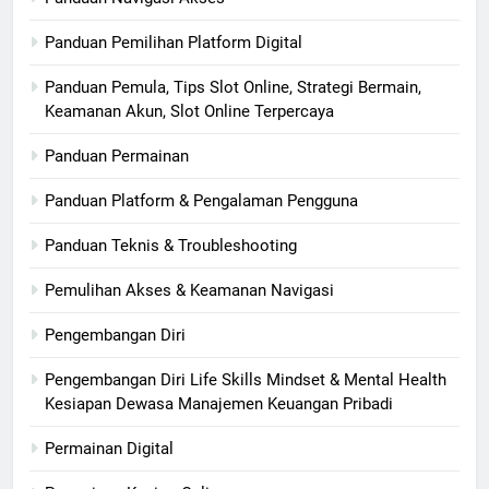
Panduan Pemilihan Platform Digital
Panduan Pemula, Tips Slot Online, Strategi Bermain,
Keamanan Akun, Slot Online Terpercaya
Panduan Permainan
Panduan Platform & Pengalaman Pengguna
Panduan Teknis & Troubleshooting
Pemulihan Akses & Keamanan Navigasi
Pengembangan Diri
Pengembangan Diri Life Skills Mindset & Mental Health
Kesiapan Dewasa Manajemen Keuangan Pribadi
Permainan Digital