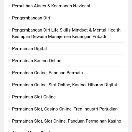
Pemulihan Akses & Keamanan Navigasi
Pengembangan Diri
Pengembangan Diri Life Skills Mindset & Mental Health
Kesiapan Dewasa Manajemen Keuangan Pribadi
Permainan Digital
Permainan Kasino Online
Permainan Online, Panduan Bermain
Permainan Online, Slot Online, Kasino, Hiburan Digital
Permainan Slot Online
Permainan Slot, Casino Online, Tren Industri Perjudian
Permainan Slot, Slot Online, Panduan Permainan Kasino