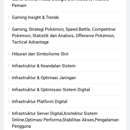
Pemain
Gaming Insight & Trends
Gaming, Strategi Pokémon, Speed Battle, Competitive
Pokémon, Statistik dan Analisis, Offensive Pokémon,
Tactical Advantage
Hiburan dan Simbolisme Slot
Infrastruktur & Keandalan Sistem
Infrastruktur & Optimasi Jaringan
Infrastruktur & Optimisasi Sistem Digital
Infrastruktur Platform Digital
Infrastruktur Server Digital,Arsitektur Sistem
Online,Optimasi Performa,Stabilitas Akses,Pengalaman
Pengguna