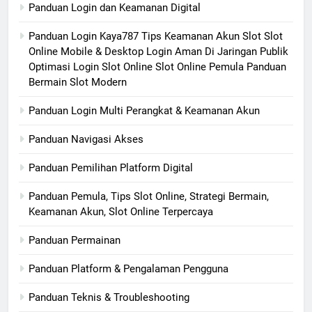
Panduan Login dan Keamanan Digital
Panduan Login Kaya787 Tips Keamanan Akun Slot Slot
Online Mobile & Desktop Login Aman Di Jaringan Publik
Optimasi Login Slot Online Slot Online Pemula Panduan
Bermain Slot Modern
Panduan Login Multi Perangkat & Keamanan Akun
Panduan Navigasi Akses
Panduan Pemilihan Platform Digital
Panduan Pemula, Tips Slot Online, Strategi Bermain,
Keamanan Akun, Slot Online Terpercaya
Panduan Permainan
Panduan Platform & Pengalaman Pengguna
Panduan Teknis & Troubleshooting