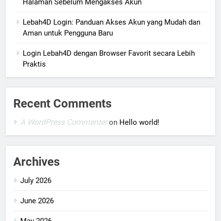
Halaman Sebelum Mengakses Akun
Lebah4D Login: Panduan Akses Akun yang Mudah dan
Aman untuk Pengguna Baru
Login Lebah4D dengan Browser Favorit secara Lebih
Praktis
Recent Comments
A WordPress Commenter
on
Hello world!
Archives
July 2026
June 2026
May 2026