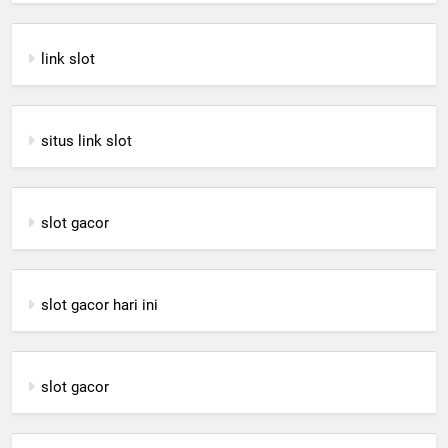
link slot
situs link slot
slot gacor
slot gacor hari ini
slot gacor