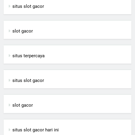
situs slot gacor
slot gacor
situs terpercaya
situs slot gacor
slot gacor
situs slot gacor hari ini