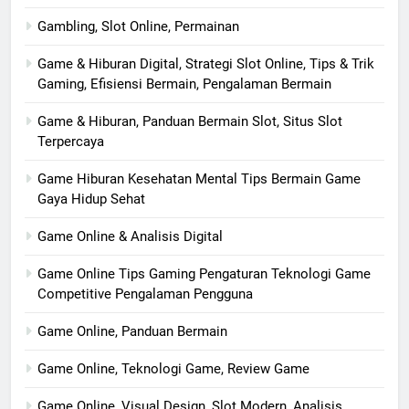
Gambling, Slot Online, Permainan
Game & Hiburan Digital, Strategi Slot Online, Tips & Trik
Gaming, Efisiensi Bermain, Pengalaman Bermain
Game & Hiburan, Panduan Bermain Slot, Situs Slot
Terpercaya
Game Hiburan Kesehatan Mental Tips Bermain Game
Gaya Hidup Sehat
Game Online & Analisis Digital
Game Online Tips Gaming Pengaturan Teknologi Game
Competitive Pengalaman Pengguna
Game Online, Panduan Bermain
Game Online, Teknologi Game, Review Game
Game Online, Visual Design, Slot Modern, Analisis