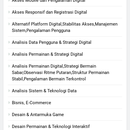
Akses Mobile dan Pengalaman Digital
Akses Responsif dan Registrasi Digital
Alternatif Platform Digital,Stabilitas Akses,Manajemen
Sistem,Pengalaman Pengguna
Analisis Data Pengguna & Strategi Digital
Analisis Permainan & Strategi Digital
Analisis Permainan Digital,Strategi Bermain
Sabar,Observasi Ritme Putaran,Struktur Permainan
Stabil,Pengalaman Bermain Terkontrol
Analisis Sistem & Teknologi Data
Bisnis, E-Commerce
Desain & Antarmuka Game
Desain Permainan & Teknologi Interaktif