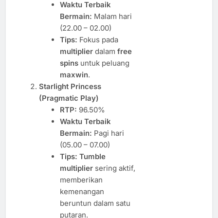
Waktu Terbaik
Bermain:
Malam hari
(22.00 – 02.00)
Tips:
Fokus pada
multiplier
dalam
free
spins
untuk peluang
maxwin
.
Starlight Princess
(Pragmatic Play)
RTP:
96.50%
Waktu Terbaik
Bermain:
Pagi hari
(05.00 – 07.00)
Tips:
Tumble
multiplier
sering aktif,
memberikan
kemenangan
beruntun dalam satu
putaran.