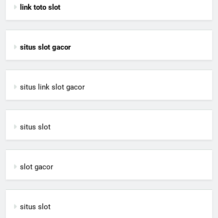
link toto slot
situs slot gacor
situs link slot gacor
situs slot
slot gacor
situs slot