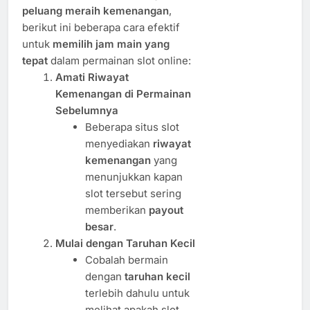
peluang meraih kemenangan
,
berikut ini beberapa cara efektif
untuk
memilih jam main yang
tepat
dalam permainan slot online:
Amati Riwayat
Kemenangan di Permainan
Sebelumnya
Beberapa situs slot
menyediakan
riwayat
kemenangan
yang
menunjukkan kapan
slot tersebut sering
memberikan
payout
besar
.
Mulai dengan Taruhan Kecil
Cobalah bermain
dengan
taruhan kecil
terlebih dahulu untuk
melihat apakah slot