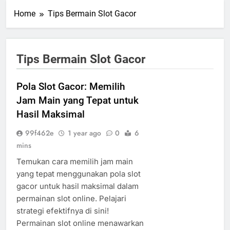
Home
Tips Bermain Slot Gacor
Tips Bermain Slot Gacor
Pola Slot Gacor: Memilih
Jam Main yang Tepat untuk
Hasil Maksimal
99f462e
1 year ago
0
6
mins
Temukan cara memilih jam main
yang tepat menggunakan pola slot
gacor untuk hasil maksimal dalam
permainan slot online. Pelajari
strategi efektifnya di sini!
Permainan slot online menawarkan