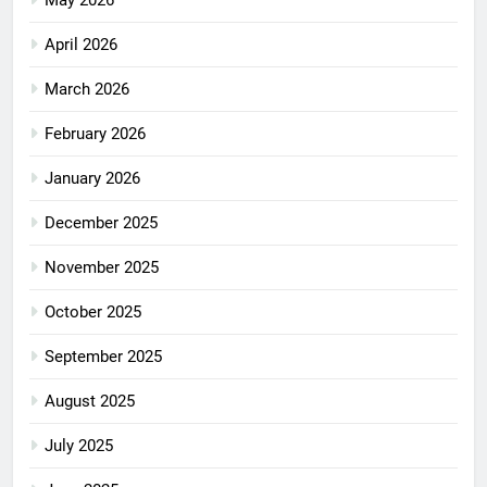
April 2026
March 2026
February 2026
January 2026
December 2025
November 2025
October 2025
September 2025
August 2025
July 2025