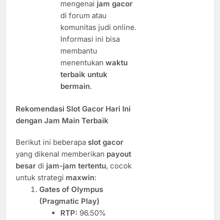
mengenai
jam gacor
di forum atau
komunitas judi online.
Informasi ini bisa
membantu
menentukan
waktu
terbaik untuk
bermain
.
Rekomendasi Slot Gacor Hari Ini
dengan Jam Main Terbaik
Berikut ini beberapa
slot gacor
yang dikenal memberikan
payout
besar
di
jam-jam tertentu
, cocok
untuk strategi
maxwin
:
Gates of Olympus
(Pragmatic Play)
RTP:
96.50%