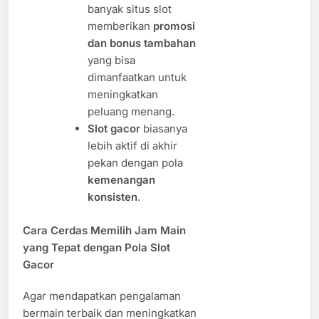
banyak situs slot
memberikan
promosi
dan bonus tambahan
yang bisa
dimanfaatkan untuk
meningkatkan
peluang menang.
Slot gacor
biasanya
lebih aktif di akhir
pekan dengan pola
kemenangan
konsisten
.
Cara Cerdas Memilih Jam Main
yang Tepat dengan Pola Slot
Gacor
Agar mendapatkan pengalaman
bermain terbaik dan meningkatkan