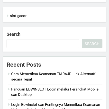
slot gacor
Search
SEARCH
Recent Posts
Cara Memeriksa Keamanan TIARA4D Link Alternatif
secara Tepat
Panduan EDWINSLOT Login melalui Perangkat Mobile
dan Desktop
Login Edwinslot dan Pentingnya Memeriksa Keamanan