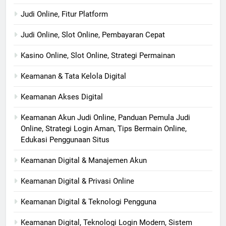
Judi Online, Fitur Platform
Judi Online, Slot Online, Pembayaran Cepat
Kasino Online, Slot Online, Strategi Permainan
Keamanan & Tata Kelola Digital
Keamanan Akses Digital
Keamanan Akun Judi Online, Panduan Pemula Judi
Online, Strategi Login Aman, Tips Bermain Online,
Edukasi Penggunaan Situs
Keamanan Digital & Manajemen Akun
Keamanan Digital & Privasi Online
Keamanan Digital & Teknologi Pengguna
Keamanan Digital, Teknologi Login Modern, Sistem