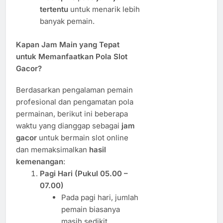
tertentu
untuk menarik lebih
banyak pemain.
Kapan Jam Main yang Tepat
untuk Memanfaatkan Pola Slot
Gacor?
Berdasarkan pengalaman pemain
profesional dan pengamatan pola
permainan, berikut ini beberapa
waktu yang dianggap sebagai
jam
gacor
untuk bermain slot online
dan memaksimalkan
hasil
kemenangan
:
Pagi Hari (Pukul 05.00 –
07.00)
Pada pagi hari, jumlah
pemain biasanya
masih sedikit