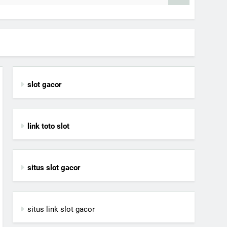
slot gacor
link toto slot
situs slot gacor
situs link slot gacor