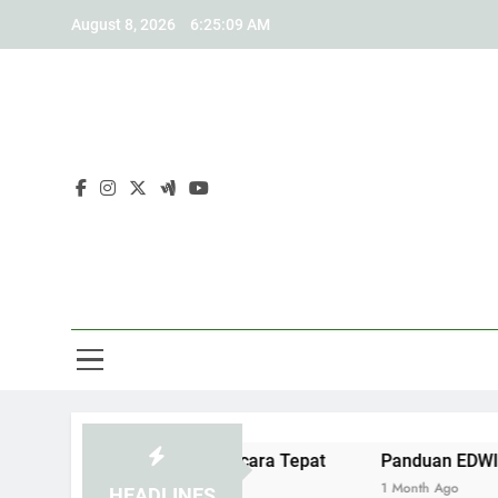
Skip
August 8, 2026
6:25:10 AM
to
content
Arm
Dapatkan 
nk Alternatif secara Tepat
Panduan EDWINSLOT Login 
1 Month Ago
HEADLINES