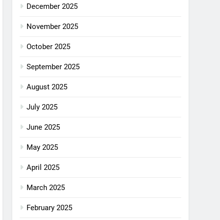
December 2025
November 2025
October 2025
September 2025
August 2025
July 2025
June 2025
May 2025
April 2025
March 2025
February 2025