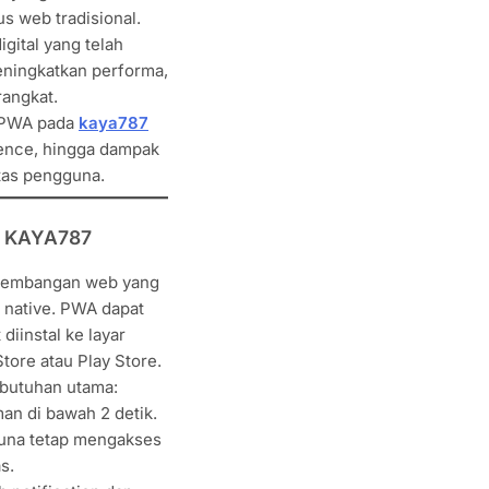
s web tradisional.
gital yang telah
eningkatkan performa,
rangkat.
i PWA pada
kaya787
rience, hingga dampak
itas pengguna.
i KAYA787
gembangan web yang
 native. PWA dapat
diinstal ke layar
ore atau Play Store.
butuhan utama:
n di bawah 2 detik.
na tetap mengakses
s.