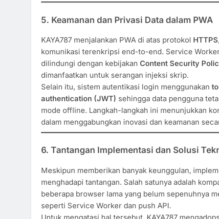
5. Keamanan dan Privasi Data dalam PWA
KAYA787 menjalankan PWA di atas protokol
HTTPS
komunikasi terenkripsi end-to-end. Service Worke
dilindungi dengan kebijakan
Content Security Poli
dimanfaatkan untuk serangan injeksi skrip.
Selain itu, sistem autentikasi login menggunakan
t
authentication (JWT)
sehingga data pengguna tet
mode offline. Langkah-langkah ini menunjukkan k
dalam menggabungkan inovasi dan keamanan seca
6. Tantangan Implementasi dan Solusi Tek
Meskipun memberikan banyak keunggulan, implem
menghadapi tantangan. Salah satunya adalah kompat
beberapa browser lama yang belum sepenuhnya men
seperti Service Worker dan push API.
Untuk mengatasi hal tersebut, KAYA787 mengadop