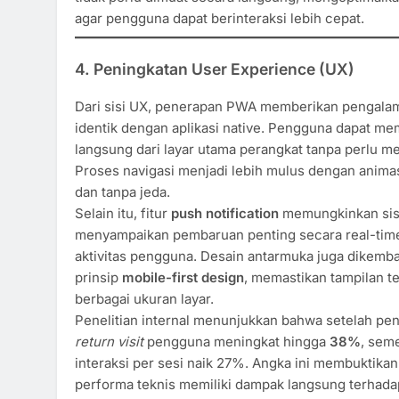
agar pengguna dapat berinteraksi lebih cepat.
4. Peningkatan User Experience (UX)
Dari sisi UX, penerapan PWA memberikan pengala
identik dengan aplikasi native. Pengguna dapat 
langsung dari layar utama perangkat tanpa perlu me
Proses navigasi menjadi lebih mulus dengan animas
dan tanpa jeda.
Selain itu, fitur
push notification
memungkinkan sis
menyampaikan pembaruan penting secara real-ti
aktivitas pengguna. Desain antarmuka juga dikem
prinsip
mobile-first design
, memastikan tampilan te
berbagai ukuran layar.
Penelitian internal menunjukkan bahwa setelah pe
return visit
pengguna meningkat hingga
38%
, sem
interaksi per sesi naik 27%. Angka ini membuktika
performa teknis memiliki dampak langsung terhadap