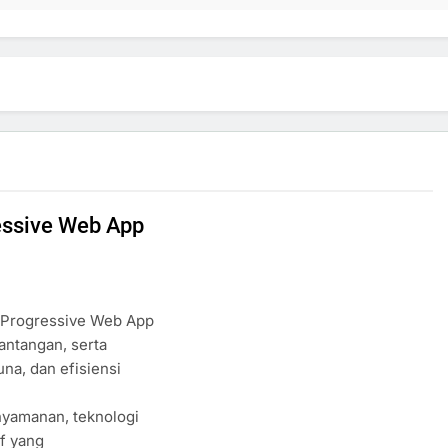
essive Web App
i Progressive Web App
antangan, serta
a, dan efisiensi
nyamanan, teknologi
if yang