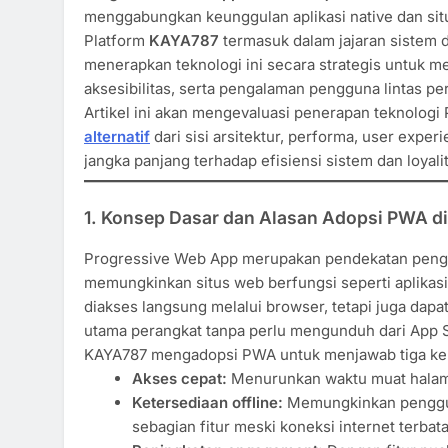
menggabungkan keunggulan aplikasi native dan situ
Platform
KAYA787
termasuk dalam jajaran sistem di
menerapkan teknologi ini secara strategis untuk m
aksesibilitas, serta pengalaman pengguna lintas pe
Artikel ini akan mengevaluasi penerapan teknolog
alternatif
dari sisi arsitektur, performa, user expe
jangka panjang terhadap efisiensi sistem dan loyal
1. Konsep Dasar dan Alasan Adopsi PWA d
Progressive Web App merupakan pendekatan pen
memungkinkan situs web berfungsi seperti aplikasi
diakses langsung melalui browser, tetapi juga dapat 
utama perangkat tanpa perlu mengunduh dari App St
KAYA787 mengadopsi PWA untuk menjawab tiga ke
Akses cepat:
Menurunkan waktu muat halama
Ketersediaan offline:
Memungkinkan penggu
sebagian fitur meski koneksi internet terbata