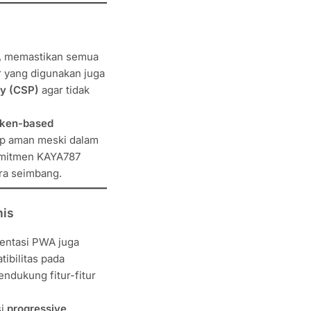
, memastikan semua
r yang digunakan juga
cy (CSP)
agar tidak
oken-based
ap aman meski dalam
omitmen KAYA787
ra seimbang.
nis
entasi PWA juga
ibilitas pada
dukung fitur-fitur
si
progressive