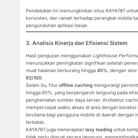
Pendekatan ini memungkinkan situs KAYA787 untuk 
konsisten, dan ramah terhadap perangkat mobile 
pengunduhan aplikasi besar.
3. Analisis Kinerja dan Efisiensi Sistem
Hasil pengujian menggunakan
Lighthouse Perform
menunjukkan peningkatan signifikan setelah pene
muat halaman berkurang hingga
45%
, dengan sko
92/100
.
Selain itu, fitur
offline caching
mengurangi permint
hingga 60%, yang berpengaruh langsung pada efis
penghematan sumber daya server. Arsitektur cachin
mempercepat waktu akses di area dengan koneksi i
terutama bagi pengguna mobile di daerah dengan in
terbatas.
KAYA787 juga menerapkan
lazy loading
untuk komp
tidak perlu dimuat secara langsung, mengoptimalk