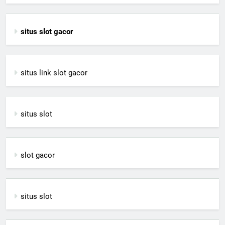
situs slot gacor
situs link slot gacor
situs slot
slot gacor
situs slot