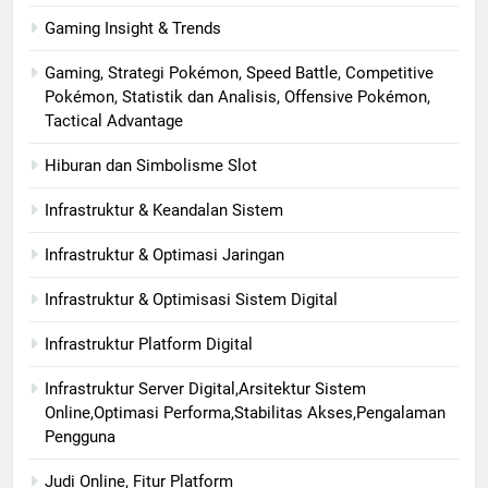
Gaming Insight & Trends
Gaming, Strategi Pokémon, Speed Battle, Competitive
Pokémon, Statistik dan Analisis, Offensive Pokémon,
Tactical Advantage
Hiburan dan Simbolisme Slot
Infrastruktur & Keandalan Sistem
Infrastruktur & Optimasi Jaringan
Infrastruktur & Optimisasi Sistem Digital
Infrastruktur Platform Digital
Infrastruktur Server Digital,Arsitektur Sistem
Online,Optimasi Performa,Stabilitas Akses,Pengalaman
Pengguna
Judi Online, Fitur Platform