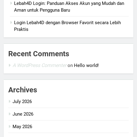
Lebah4D Login: Panduan Akses Akun yang Mudah dan
Aman untuk Pengguna Baru
Login Lebah4D dengan Browser Favorit secara Lebih
Praktis
Recent Comments
A WordPress Commenter
on
Hello world!
Archives
July 2026
June 2026
May 2026