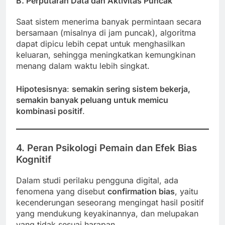
B.
Perputaran Data dan Aktivitas Puncak
Saat sistem menerima banyak permintaan secara
bersamaan (misalnya di jam puncak), algoritma
dapat dipicu lebih cepat untuk menghasilkan
keluaran, sehingga meningkatkan kemungkinan
menang dalam waktu lebih singkat.
Hipotesisnya
:
semakin sering sistem bekerja,
semakin banyak peluang untuk memicu
kombinasi positif
.
4.
Peran Psikologi Pemain dan Efek Bias
Kognitif
Dalam studi perilaku pengguna digital, ada
fenomena yang disebut
confirmation bias
, yaitu
kecenderungan seseorang mengingat hasil positif
yang mendukung keyakinannya, dan melupakan
yang tidak sesuai harapan.