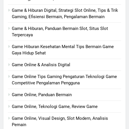
Game & Hiburan Digital, Strategi Slot Online, Tips & Trik
Gaming, Efisiensi Bermain, Pengalaman Bermain
Game & Hiburan, Panduan Bermain Slot, Situs Slot
Terpercaya
Game Hiburan Kesehatan Mental Tips Bermain Game
Gaya Hidup Sehat
Game Online & Analisis Digital
Game Online Tips Gaming Pengaturan Teknologi Game
Competitive Pengalaman Pengguna
Game Online, Panduan Bermain
Game Online, Teknologi Game, Review Game
Game Online, Visual Design, Slot Modern, Analisis
Pemain