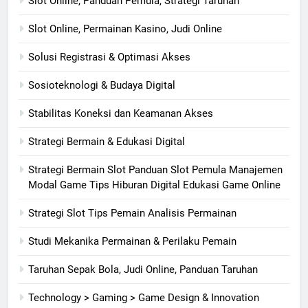
Slot Online, Panduan Pemula, Strategi Taruhan
Slot Online, Permainan Kasino, Judi Online
Solusi Registrasi & Optimasi Akses
Sosioteknologi & Budaya Digital
Stabilitas Koneksi dan Keamanan Akses
Strategi Bermain & Edukasi Digital
Strategi Bermain Slot Panduan Slot Pemula Manajemen
Modal Game Tips Hiburan Digital Edukasi Game Online
Strategi Slot Tips Pemain Analisis Permainan
Studi Mekanika Permainan & Perilaku Pemain
Taruhan Sepak Bola, Judi Online, Panduan Taruhan
Technology > Gaming > Game Design & Innovation