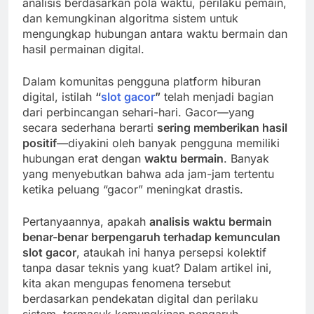
analisis berdasarkan pola waktu, perilaku pemain,
dan kemungkinan algoritma sistem untuk
mengungkap hubungan antara waktu bermain dan
hasil permainan digital.
Dalam komunitas pengguna platform hiburan
digital, istilah
“
slot gacor
”
telah menjadi bagian
dari perbincangan sehari-hari. Gacor—yang
secara sederhana berarti
sering memberikan hasil
positif
—diyakini oleh banyak pengguna memiliki
hubungan erat dengan
waktu bermain
. Banyak
yang menyebutkan bahwa ada jam-jam tertentu
ketika peluang “gacor” meningkat drastis.
Pertanyaannya, apakah
analisis waktu bermain
benar-benar berpengaruh terhadap kemunculan
slot gacor
, ataukah ini hanya persepsi kolektif
tanpa dasar teknis yang kuat? Dalam artikel ini,
kita akan mengupas fenomena tersebut
berdasarkan pendekatan digital dan perilaku