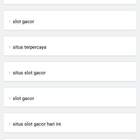
slot gacor
situs terpercaya
situs slot gacor
slot gacor
situs slot gacor hari ini