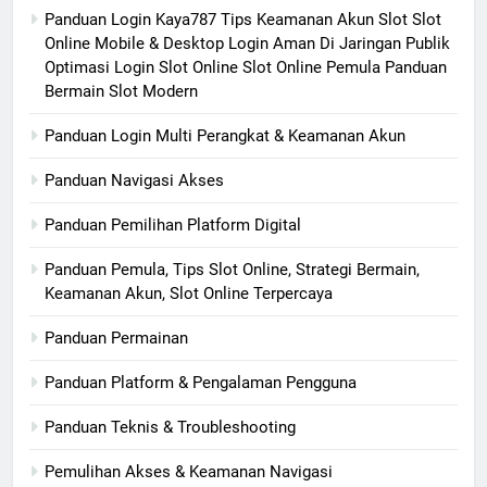
Panduan Login Kaya787 Tips Keamanan Akun Slot Slot
Online Mobile & Desktop Login Aman Di Jaringan Publik
Optimasi Login Slot Online Slot Online Pemula Panduan
Bermain Slot Modern
Panduan Login Multi Perangkat & Keamanan Akun
Panduan Navigasi Akses
Panduan Pemilihan Platform Digital
Panduan Pemula, Tips Slot Online, Strategi Bermain,
Keamanan Akun, Slot Online Terpercaya
Panduan Permainan
Panduan Platform & Pengalaman Pengguna
Panduan Teknis & Troubleshooting
Pemulihan Akses & Keamanan Navigasi