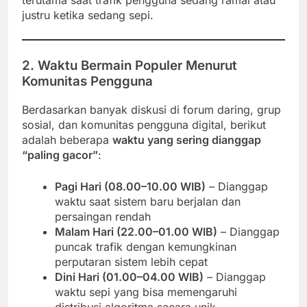
justru ketika sedang sepi.
2.
Waktu Bermain Populer Menurut
Komunitas Pengguna
Berdasarkan banyak diskusi di forum daring, grup
sosial, dan komunitas pengguna digital, berikut
adalah beberapa
waktu yang sering dianggap
“paling gacor”
:
Pagi Hari (08.00–10.00 WIB)
– Dianggap
waktu saat sistem baru berjalan dan
persaingan rendah
Malam Hari (22.00–01.00 WIB)
– Dianggap
puncak trafik dengan kemungkinan
perputaran sistem lebih cepat
Dini Hari (01.00–04.00 WIB)
– Dianggap
waktu sepi yang bisa memengaruhi
distribusi algoritma secara unik