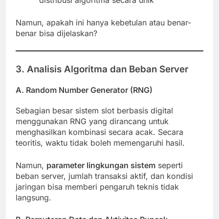
Namun, apakah ini hanya kebetulan atau benar-
benar bisa dijelaskan?
3.
Analisis Algoritma dan Beban Server
A.
Random Number Generator (RNG)
Sebagian besar sistem slot berbasis digital
menggunakan RNG yang dirancang untuk
menghasilkan kombinasi secara acak. Secara
teoritis, waktu tidak boleh memengaruhi hasil.
Namun,
parameter lingkungan sistem
seperti
beban server, jumlah transaksi aktif, dan kondisi
jaringan bisa memberi pengaruh teknis tidak
langsung.