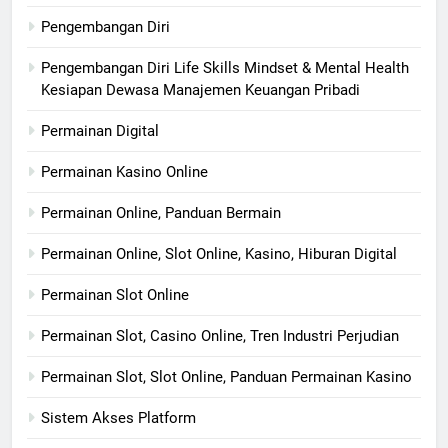
Pengembangan Diri
Pengembangan Diri Life Skills Mindset & Mental Health
Kesiapan Dewasa Manajemen Keuangan Pribadi
Permainan Digital
Permainan Kasino Online
Permainan Online, Panduan Bermain
Permainan Online, Slot Online, Kasino, Hiburan Digital
Permainan Slot Online
Permainan Slot, Casino Online, Tren Industri Perjudian
Permainan Slot, Slot Online, Panduan Permainan Kasino
Sistem Akses Platform