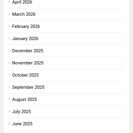
April 2026
March 2026
February 2026
January 2026
December 2025
November 2025
October 2025
September 2025
August 2025
July 2025
June 2025