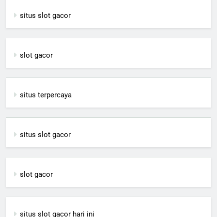
situs slot gacor
slot gacor
situs terpercaya
situs slot gacor
slot gacor
situs slot gacor hari ini