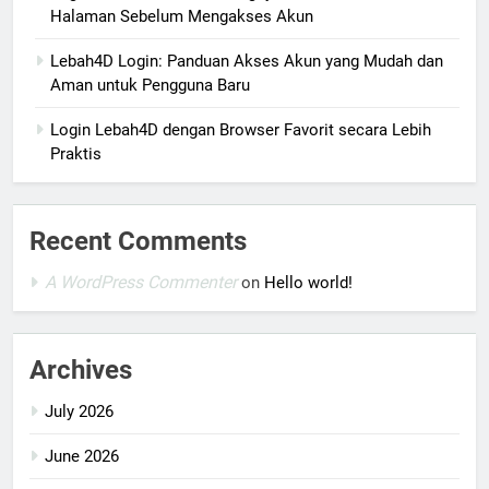
Halaman Sebelum Mengakses Akun
Lebah4D Login: Panduan Akses Akun yang Mudah dan
Aman untuk Pengguna Baru
Login Lebah4D dengan Browser Favorit secara Lebih
Praktis
Recent Comments
A WordPress Commenter
on
Hello world!
Archives
July 2026
June 2026