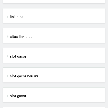
link slot
situs link slot
slot gacor
slot gacor hari ini
slot gacor