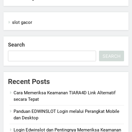
slot gacor
Search
SEARCH
Recent Posts
Cara Memeriksa Keamanan TIARA4D Link Alternatif
secara Tepat
Panduan EDWINSLOT Login melalui Perangkat Mobile
dan Desktop
Login Edwinslot dan Pentingnya Memeriksa Keamanan