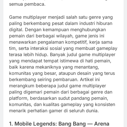
semua pembaca.
Game multiplayer menjadi salah satu genre yang
paling berkembang pesat dalam industri hiburan
digital. Dengan kemampuan menghubungkan
pemain dari berbagai wilayah, game jenis ini
menawarkan pengalaman kompetitif, kerja sama
tim, serta interaksi sosial yang membuat gameplay
terasa lebih hidup. Banyak judul game multiplayer
yang mendapat tempat istimewa di hati pemain,
baik karena mekaniknya yang menantang,
komunitas yang besar, ataupun desain yang terus
berkembang seiring pembaruan. Artikel ini
merangkum beberapa judul game multiplayer
paling digemari pemain dari berbagai genre dan
platform, berdasarkan sudut pandang pemain,
komunitas, dan kualitas gameplay yang konsisten
menarik perhatian gamer di seluruh dunia.
1. Mobile Legends: Bang Bang — Arena