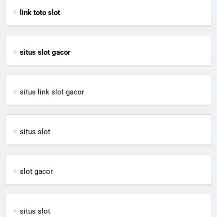
link toto slot
situs slot gacor
situs link slot gacor
situs slot
slot gacor
situs slot