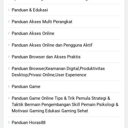
Panduan & Edukasi
Panduan Akses Multi Perangkat
Panduan Akses Online
Panduan Akses Online dan Pengguna Aktif
Panduan Browser dan Akses Praktis
Panduan Browser,Keamanan Digital,Produktivitas
Desktop,Privasi Online,User Experience
Panduan Game
Panduan Game Online Tips & Trik Pemula Strategi &
Taktik Bermain Pengembangan Skill Pemain Psikologi &
Motivasi Gaming Edukasi Gaming Sehat
Panduan Horas88