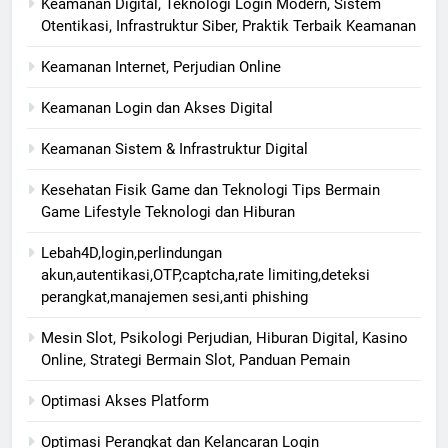
Keamanan Digital, Teknologi Login Modern, Sistem
Otentikasi, Infrastruktur Siber, Praktik Terbaik Keamanan
Keamanan Internet, Perjudian Online
Keamanan Login dan Akses Digital
Keamanan Sistem & Infrastruktur Digital
Kesehatan Fisik Game dan Teknologi Tips Bermain
Game Lifestyle Teknologi dan Hiburan
Lebah4D,login,perlindungan
akun,autentikasi,OTP,captcha,rate limiting,deteksi
perangkat,manajemen sesi,anti phishing
Mesin Slot, Psikologi Perjudian, Hiburan Digital, Kasino
Online, Strategi Bermain Slot, Panduan Pemain
Optimasi Akses Platform
Optimasi Perangkat dan Kelancaran Login