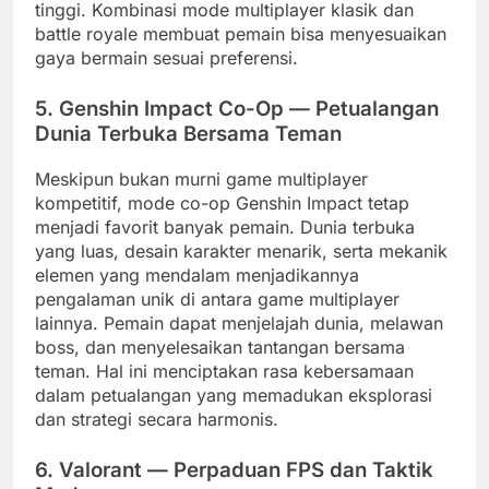
tinggi. Kombinasi mode multiplayer klasik dan
battle royale membuat pemain bisa menyesuaikan
gaya bermain sesuai preferensi.
5. Genshin Impact Co-Op — Petualangan
Dunia Terbuka Bersama Teman
Meskipun bukan murni game multiplayer
kompetitif, mode co-op Genshin Impact tetap
menjadi favorit banyak pemain. Dunia terbuka
yang luas, desain karakter menarik, serta mekanik
elemen yang mendalam menjadikannya
pengalaman unik di antara game multiplayer
lainnya. Pemain dapat menjelajah dunia, melawan
boss, dan menyelesaikan tantangan bersama
teman. Hal ini menciptakan rasa kebersamaan
dalam petualangan yang memadukan eksplorasi
dan strategi secara harmonis.
6. Valorant — Perpaduan FPS dan Taktik