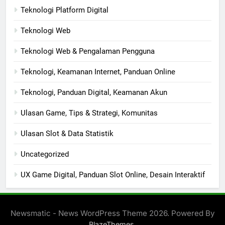
Teknologi Platform Digital
Teknologi Web
Teknologi Web & Pengalaman Pengguna
Teknologi, Keamanan Internet, Panduan Online
Teknologi, Panduan Digital, Keamanan Akun
Ulasan Game, Tips & Strategi, Komunitas
Ulasan Slot & Data Statistik
Uncategorized
UX Game Digital, Panduan Slot Online, Desain Interaktif
Newsmatic - News WordPress Theme 2026. Powered By
.
BlazeThemes