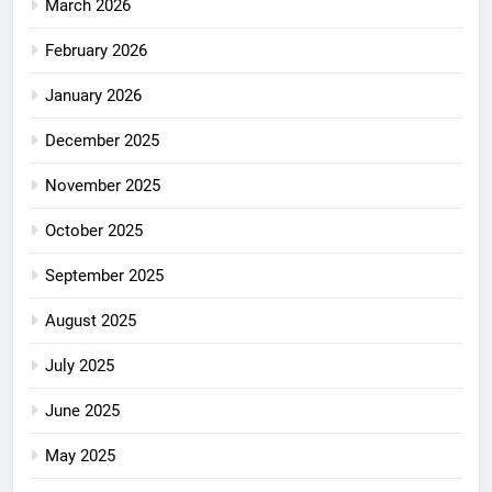
March 2026
February 2026
January 2026
December 2025
November 2025
October 2025
September 2025
August 2025
July 2025
June 2025
May 2025