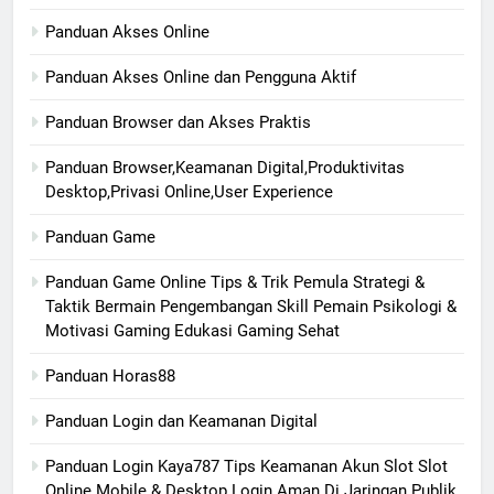
Panduan Akses Online
Panduan Akses Online dan Pengguna Aktif
Panduan Browser dan Akses Praktis
Panduan Browser,Keamanan Digital,Produktivitas
Desktop,Privasi Online,User Experience
Panduan Game
Panduan Game Online Tips & Trik Pemula Strategi &
Taktik Bermain Pengembangan Skill Pemain Psikologi &
Motivasi Gaming Edukasi Gaming Sehat
Panduan Horas88
Panduan Login dan Keamanan Digital
Panduan Login Kaya787 Tips Keamanan Akun Slot Slot
Online Mobile & Desktop Login Aman Di Jaringan Publik