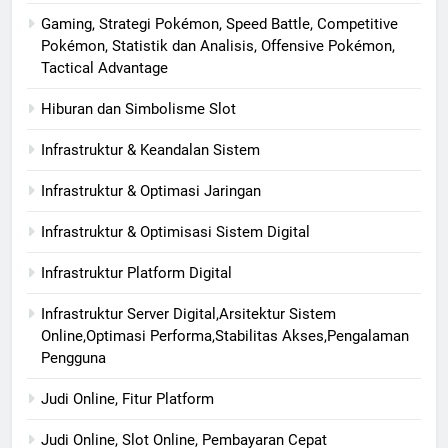
Gaming, Strategi Pokémon, Speed Battle, Competitive
Pokémon, Statistik dan Analisis, Offensive Pokémon,
Tactical Advantage
Hiburan dan Simbolisme Slot
Infrastruktur & Keandalan Sistem
Infrastruktur & Optimasi Jaringan
Infrastruktur & Optimisasi Sistem Digital
Infrastruktur Platform Digital
Infrastruktur Server Digital,Arsitektur Sistem
Online,Optimasi Performa,Stabilitas Akses,Pengalaman
Pengguna
Judi Online, Fitur Platform
Judi Online, Slot Online, Pembayaran Cepat