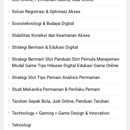
Solusi Registrasi & Optimasi Akses
Sosioteknologi & Budaya Digital
Stabilitas Koneksi dan Keamanan Akses
Strategi Bermain & Edukasi Digital
Strategi Bermain Slot Panduan Slot Pemula Manajemen
Modal Game Tips Hiburan Digital Edukasi Game Online
Strategi Slot Tips Pemain Analisis Permainan
Studi Mekanika Permainan & Perilaku Pemain
Taruhan Sepak Bola, Judi Online, Panduan Taruhan
Technology > Gaming > Game Design & Innovation
Teknologi