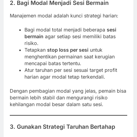
2. Bagi Modal Menjadi Sesi Bermain
Manajemen modal adalah kunci strategi harian:
Bagi modal total menjadi beberapa
sesi
bermain
agar setiap sesi memiliki batas
risiko.
Tetapkan
stop loss per sesi
untuk
menghentikan permainan saat kerugian
mencapai batas tertentu.
Atur taruhan per sesi sesuai target profit
harian agar modal tetap terkendali.
Dengan pembagian modal yang jelas, pemain bisa
bermain lebih stabil dan mengurangi risiko
kehilangan modal besar dalam satu sesi.
3. Gunakan Strategi Taruhan Bertahap