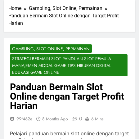
Home
Gambling, Slot Online, Permainan
Panduan Bermain Slot Online dengan Target Profit
Harian
GAMBLING, SLOT ONLINE, PERMAINAN
STRATEGI BERMAIN SLOT PANDUAN SLOT PEMULA
MANAJEMEN MODAL GAME TIPS HIBURAN DIGITAL
EDUKASI GAME ONLINE
Panduan Bermain Slot
Online dengan Target Profit
Harian
0
99f462e
8 Months Ago
6 Mins
Pelajari panduan bermain slot online dengan target