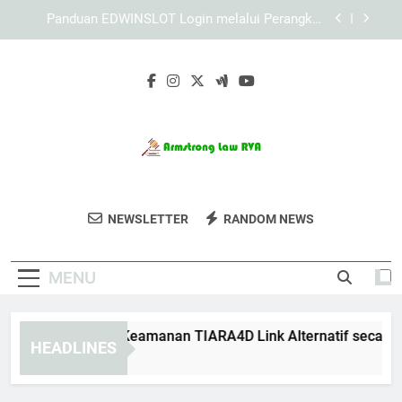
Skip
Login Edwinslot dan Pentingnya Memeriksa
to
Keamanan Halaman Sebelum Mengakses Akun
content
Lebah4D Login: Panduan Akses Akun yang Mudah
dan Aman untuk Pengguna Baru
Cara Memeriksa Keamanan TIARA4D Link
Alternatif secara Tepat
Panduan EDWINSLOT Login melalui Perangkat
Mobile dan Desktop
Login Edwinslot dan Pentingnya Memeriksa
Keamanan Halaman Sebelum Mengakses Akun
Armstrong Law
Dapatkan Layanan Konsultasi Hukum
Lebah4D Login: Panduan Akses Akun yang Mudah
NEWSLETTER
RANDOM NEWS
RVA
dan Aman untuk Pengguna Baru
Profesional Dari Armstrong Law RVA.
MENU
ra Memeriksa Keamanan TIARA4D Link Alternatif secara Tep
HEADLINES
Weeks Ago