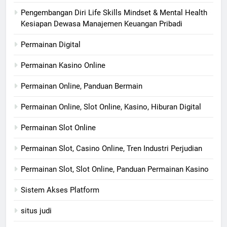
Pengembangan Diri Life Skills Mindset & Mental Health
Kesiapan Dewasa Manajemen Keuangan Pribadi
Permainan Digital
Permainan Kasino Online
Permainan Online, Panduan Bermain
Permainan Online, Slot Online, Kasino, Hiburan Digital
Permainan Slot Online
Permainan Slot, Casino Online, Tren Industri Perjudian
Permainan Slot, Slot Online, Panduan Permainan Kasino
Sistem Akses Platform
situs judi