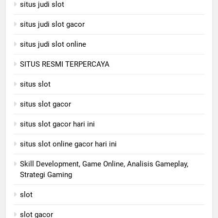
situs judi slot
situs judi slot gacor
situs judi slot online
SITUS RESMI TERPERCAYA
situs slot
situs slot gacor
situs slot gacor hari ini
situs slot online gacor hari ini
Skill Development, Game Online, Analisis Gameplay,
Strategi Gaming
slot
slot gacor