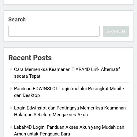
Search
SEARCH
Recent Posts
Cara Memeriksa Keamanan TIARA4D Link Alternatif
secara Tepat
Panduan EDWINSLOT Login melalui Perangkat Mobile
dan Desktop
Login Edwinslot dan Pentingnya Memeriksa Keamanan
Halaman Sebelum Mengakses Akun
Lebah4D Login: Panduan Akses Akun yang Mudah dan
Aman untuk Pengguna Baru