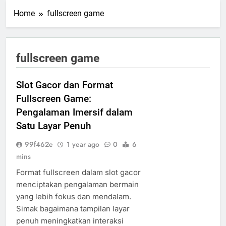
Home
fullscreen game
fullscreen game
Slot Gacor dan Format
Fullscreen Game:
Pengalaman Imersif dalam
Satu Layar Penuh
99f462e
1 year ago
0
6
mins
Format fullscreen dalam slot gacor
menciptakan pengalaman bermain
yang lebih fokus dan mendalam.
Simak bagaimana tampilan layar
penuh meningkatkan interaksi