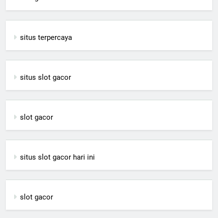
situs terpercaya
situs slot gacor
slot gacor
situs slot gacor hari ini
slot gacor