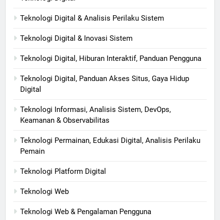
Teknologi Digital & Analisis Perilaku Sistem
Teknologi Digital & Inovasi Sistem
Teknologi Digital, Hiburan Interaktif, Panduan Pengguna
Teknologi Digital, Panduan Akses Situs, Gaya Hidup
Digital
Teknologi Informasi, Analisis Sistem, DevOps,
Keamanan & Observabilitas
Teknologi Permainan, Edukasi Digital, Analisis Perilaku
Pemain
Teknologi Platform Digital
Teknologi Web
Teknologi Web & Pengalaman Pengguna