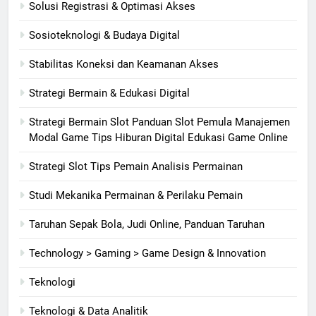
Solusi Registrasi & Optimasi Akses
Sosioteknologi & Budaya Digital
Stabilitas Koneksi dan Keamanan Akses
Strategi Bermain & Edukasi Digital
Strategi Bermain Slot Panduan Slot Pemula Manajemen
Modal Game Tips Hiburan Digital Edukasi Game Online
Strategi Slot Tips Pemain Analisis Permainan
Studi Mekanika Permainan & Perilaku Pemain
Taruhan Sepak Bola, Judi Online, Panduan Taruhan
Technology > Gaming > Game Design & Innovation
Teknologi
Teknologi & Data Analitik