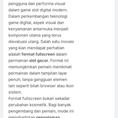
pengguna dan performa visual
dalam game slot digital modern.
Dalam perkembangan teknologi
game digital, aspek visual dan
kenyamanan antarmuka menjadi
komponen utama yang terus
dievaluasi ulang. Salah satu inovasi
yang kian mendapat perhatian
adalah
format fullscreen
dalam
permainan
slot gacor
. Format ini
memungkinkan pemain menikmati
permainan dalam tampilan layar
penuh, tanpa gangguan elemen
lain seperti bilah browser atau ikon
sistem.
Format fullscreen bukan sekadar
perubahan kosmetik. Bagi banyak
pengembang dan pemain, mode ini
menghadirkan
pengalaman