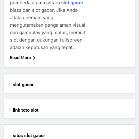
pembeda utama antara
slot gacor
biasa dan slot gacor. Jika Anda
adalah pemain yang
mengutamakan pengalaman visual
dan gameplay yang mulus, memilih
slot dengan dukungan fullscreen
adalah keputusan yang tepat.
Read More
slot gacor
link toto slot
situs slot gacor