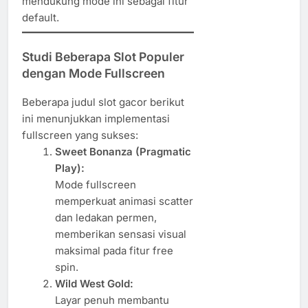
mendukung mode ini sebagai fitur
default.
Studi Beberapa Slot Populer
dengan Mode Fullscreen
Beberapa judul slot gacor berikut
ini menunjukkan implementasi
fullscreen yang sukses:
Sweet Bonanza (Pragmatic
Play):
Mode fullscreen
memperkuat animasi scatter
dan ledakan permen,
memberikan sensasi visual
maksimal pada fitur free
spin.
Wild West Gold:
Layar penuh membantu