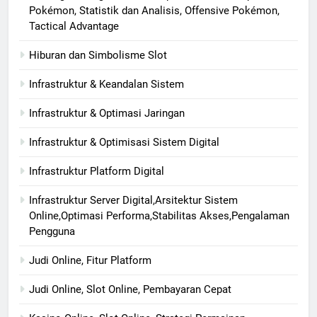
Pokémon, Statistik dan Analisis, Offensive Pokémon,
Tactical Advantage
Hiburan dan Simbolisme Slot
Infrastruktur & Keandalan Sistem
Infrastruktur & Optimasi Jaringan
Infrastruktur & Optimisasi Sistem Digital
Infrastruktur Platform Digital
Infrastruktur Server Digital,Arsitektur Sistem
Online,Optimasi Performa,Stabilitas Akses,Pengalaman
Pengguna
Judi Online, Fitur Platform
Judi Online, Slot Online, Pembayaran Cepat