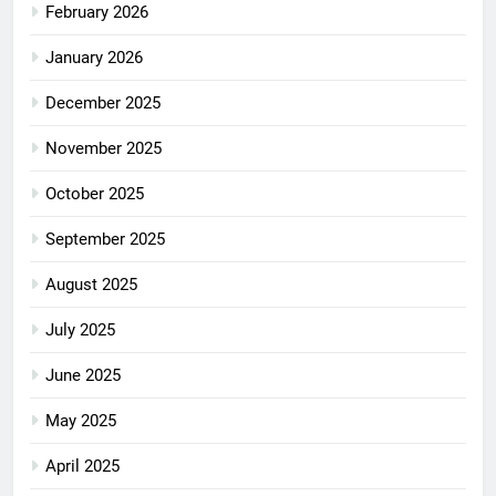
February 2026
January 2026
December 2025
November 2025
October 2025
September 2025
August 2025
July 2025
June 2025
May 2025
April 2025