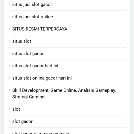
situs judi slot gacor
situs judi slot online
SITUS RESMI TERPERCAYA
situs slot
situs slot gacor
situs slot gacor hari ini
situs slot online gacor hari ini
Skill Development, Game Online, Analisis Gameplay,
Strategi Gaming
slot
slot gacor
slot gacor gampang menang