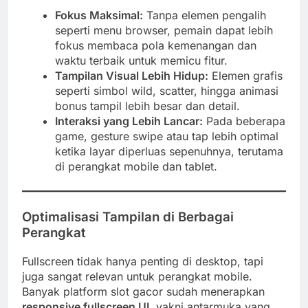
Fokus Maksimal:
Tanpa elemen pengalih
seperti menu browser, pemain dapat lebih
fokus membaca pola kemenangan dan
waktu terbaik untuk memicu fitur.
Tampilan Visual Lebih Hidup:
Elemen grafis
seperti simbol wild, scatter, hingga animasi
bonus tampil lebih besar dan detail.
Interaksi yang Lebih Lancar:
Pada beberapa
game, gesture swipe atau tap lebih optimal
ketika layar diperluas sepenuhnya, terutama
di perangkat mobile dan tablet.
Optimalisasi Tampilan di Berbagai
Perangkat
Fullscreen tidak hanya penting di desktop, tapi
juga sangat relevan untuk perangkat mobile.
Banyak platform slot gacor sudah menerapkan
responsive fullscreen UI
, yakni antarmuka yang