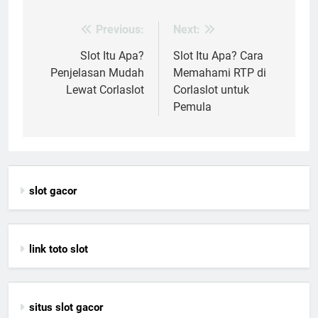
Previous:
Next:
Post
navigation
Slot Itu Apa?
Slot Itu Apa? Cara
Penjelasan Mudah
Memahami RTP di
Lewat Corlaslot
Corlaslot untuk
Pemula
slot gacor
link toto slot
situs slot gacor