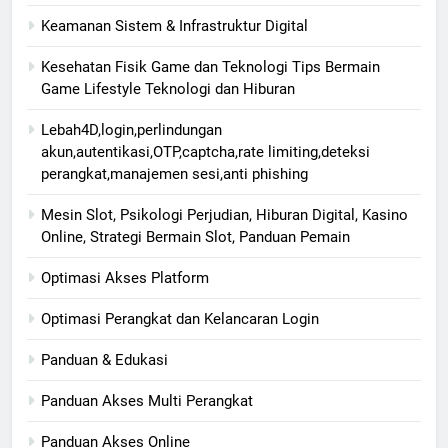
Keamanan Sistem & Infrastruktur Digital
Kesehatan Fisik Game dan Teknologi Tips Bermain
Game Lifestyle Teknologi dan Hiburan
Lebah4D,login,perlindungan
akun,autentikasi,OTP,captcha,rate limiting,deteksi
perangkat,manajemen sesi,anti phishing
Mesin Slot, Psikologi Perjudian, Hiburan Digital, Kasino
Online, Strategi Bermain Slot, Panduan Pemain
Optimasi Akses Platform
Optimasi Perangkat dan Kelancaran Login
Panduan & Edukasi
Panduan Akses Multi Perangkat
Panduan Akses Online