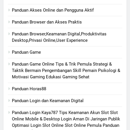
Panduan Akses Online dan Pengguna Aktif
Panduan Browser dan Akses Praktis
Panduan Browser,Keamanan Digital,Produktivitas
Desktop,Privasi Online,User Experience
Panduan Game
Panduan Game Online Tips & Trik Pemula Strategi &
Taktik Bermain Pengembangan Skill Pemain Psikologi &
Motivasi Gaming Edukasi Gaming Sehat
Panduan Horas88
Panduan Login dan Keamanan Digital
Panduan Login Kaya787 Tips Keamanan Akun Slot Slot
Online Mobile & Desktop Login Aman Di Jaringan Publik
Optimasi Login Slot Online Slot Online Pemula Panduan