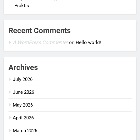
Praktis
Recent Comments
A WordPress Commenter
on
Hello world!
Archives
July 2026
June 2026
May 2026
April 2026
March 2026