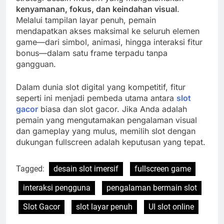
kenyamanan, fokus, dan keindahan visual
.
Melalui tampilan layar penuh, pemain
mendapatkan akses maksimal ke seluruh elemen
game—dari simbol, animasi, hingga interaksi fitur
bonus—dalam satu frame terpadu tanpa
gangguan.
Dalam dunia slot digital yang kompetitif, fitur
seperti ini menjadi pembeda utama antara
slot
gacor
biasa dan slot gacor. Jika Anda adalah
pemain yang mengutamakan pengalaman visual
dan gameplay yang mulus, memilih slot dengan
dukungan fullscreen adalah keputusan yang tepat.
Tagged:
desain slot imersif
fullscreen game
interaksi pengguna
pengalaman bermain slot
Slot Gacor
slot layar penuh
UI slot online