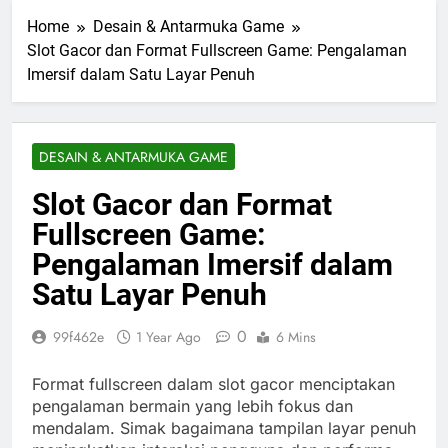
Home
Desain & Antarmuka Game
Slot Gacor dan Format Fullscreen Game: Pengalaman
Imersif dalam Satu Layar Penuh
DESAIN & ANTARMUKA GAME
Slot Gacor dan Format
Fullscreen Game:
Pengalaman Imersif dalam
Satu Layar Penuh
0
99f462e
1 Year Ago
6 Mins
Format fullscreen dalam slot gacor menciptakan
pengalaman bermain yang lebih fokus dan
mendalam. Simak bagaimana tampilan layar penuh