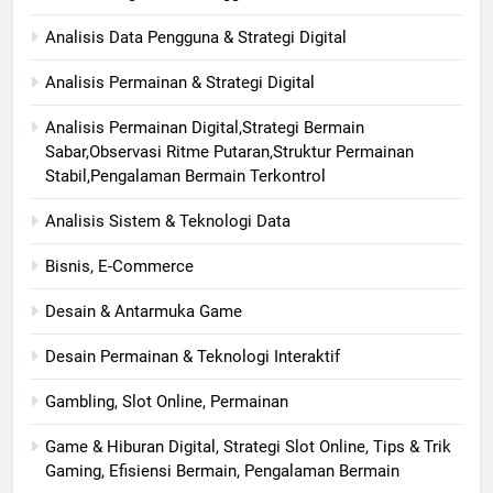
Analisis Data Pengguna & Strategi Digital
Analisis Permainan & Strategi Digital
Analisis Permainan Digital,Strategi Bermain
Sabar,Observasi Ritme Putaran,Struktur Permainan
Stabil,Pengalaman Bermain Terkontrol
Analisis Sistem & Teknologi Data
Bisnis, E-Commerce
Desain & Antarmuka Game
Desain Permainan & Teknologi Interaktif
Gambling, Slot Online, Permainan
Game & Hiburan Digital, Strategi Slot Online, Tips & Trik
Gaming, Efisiensi Bermain, Pengalaman Bermain