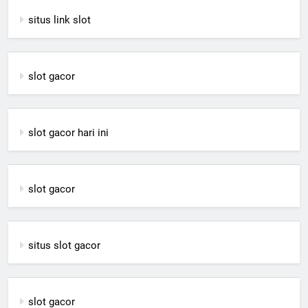
situs link slot
slot gacor
slot gacor hari ini
slot gacor
situs slot gacor
slot gacor