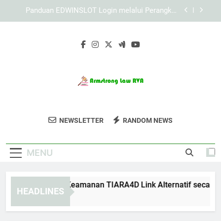
Skip
Login Edwinslot dan Pentingnya Memeriksa
to
Keamanan Halaman Sebelum Mengakses Akun
content
Lebah4D Login: Panduan Akses Akun yang Mudah
dan Aman untuk Pengguna Baru
Cara Memeriksa Keamanan TIARA4D Link
Alternatif secara Tepat
Panduan EDWINSLOT Login melalui Perangkat
Mobile dan Desktop
Login Edwinslot dan Pentingnya Memeriksa
Keamanan Halaman Sebelum Mengakses Akun
Armstrong Law
Dapatkan Layanan Konsultasi Hukum
Lebah4D Login: Panduan Akses Akun yang Mudah
NEWSLETTER
RANDOM NEWS
RVA
dan Aman untuk Pengguna Baru
Profesional Dari Armstrong Law RVA.
MENU
ra Memeriksa Keamanan TIARA4D Link Alternatif secara Tep
HEADLINES
Weeks Ago