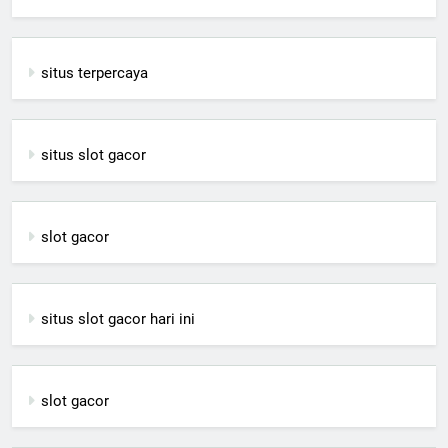
situs terpercaya
situs slot gacor
slot gacor
situs slot gacor hari ini
slot gacor