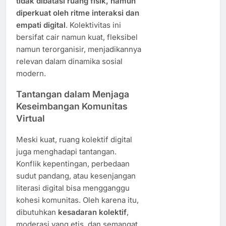
tidak dibatasi ruang fisik, namun
diperkuat oleh ritme interaksi dan
empati digital
. Kolektivitas ini
bersifat cair namun kuat, fleksibel
namun terorganisir, menjadikannya
relevan dalam dinamika sosial
modern.
Tantangan dalam Menjaga
Keseimbangan Komunitas
Virtual
Meski kuat, ruang kolektif digital
juga menghadapi tantangan.
Konflik kepentingan, perbedaan
sudut pandang, atau kesenjangan
literasi digital bisa mengganggu
kohesi komunitas. Oleh karena itu,
dibutuhkan
kesadaran kolektif
,
moderasi yang etis, dan semangat