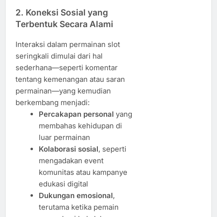
2.
Koneksi Sosial yang
Terbentuk Secara Alami
Interaksi dalam permainan slot
seringkali dimulai dari hal
sederhana—seperti komentar
tentang kemenangan atau saran
permainan—yang kemudian
berkembang menjadi:
Percakapan personal
yang
membahas kehidupan di
luar permainan
Kolaborasi sosial
, seperti
mengadakan event
komunitas atau kampanye
edukasi digital
Dukungan emosional
,
terutama ketika pemain