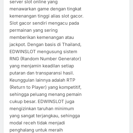
server slot online yang
menawarkan game dengan tingkat
kemenangan tinggi alias slot gacor.
Slot gacor sendiri mengacu pada
permainan yang sering
memberikan kemenangan atau
jackpot. Dengan basis di Thailand,
EDWINSLOT mengusung sistem
RNG (Random Number Generator)
yang menjamin keadilan setiap
putaran dan transparansi hasil.
Keunggulan lainnya adalah RTP
(Return to Player) yang kompetitif,
sehingga peluang menang pemain
cukup besar. EDWINSLOT juga
mengizinkan taruhan minimum
yang sangat terjangkau, sehingga
modal receh tidak menjadi
penghalang untuk meraih