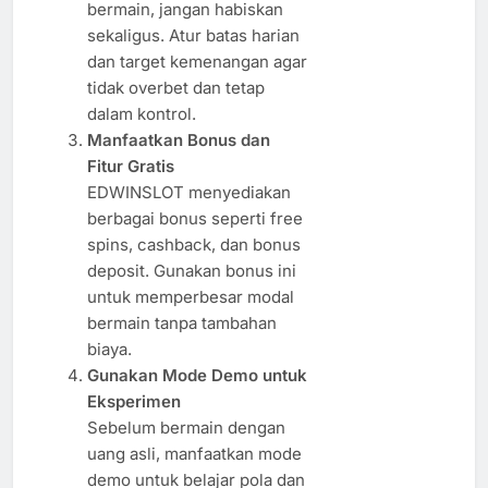
bermain, jangan habiskan
sekaligus. Atur batas harian
dan target kemenangan agar
tidak overbet dan tetap
dalam kontrol.
Manfaatkan Bonus dan
Fitur Gratis
EDWINSLOT menyediakan
berbagai bonus seperti free
spins, cashback, dan bonus
deposit. Gunakan bonus ini
untuk memperbesar modal
bermain tanpa tambahan
biaya.
Gunakan Mode Demo untuk
Eksperimen
Sebelum bermain dengan
uang asli, manfaatkan mode
demo untuk belajar pola dan