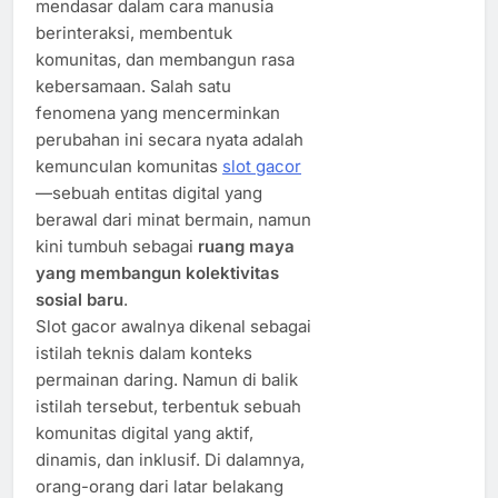
mendasar dalam cara manusia
berinteraksi, membentuk
komunitas, dan membangun rasa
kebersamaan. Salah satu
fenomena yang mencerminkan
perubahan ini secara nyata adalah
kemunculan komunitas
slot gacor
—sebuah entitas digital yang
berawal dari minat bermain, namun
kini tumbuh sebagai
ruang maya
yang membangun kolektivitas
sosial baru
.
Slot gacor awalnya dikenal sebagai
istilah teknis dalam konteks
permainan daring. Namun di balik
istilah tersebut, terbentuk sebuah
komunitas digital yang aktif,
dinamis, dan inklusif. Di dalamnya,
orang-orang dari latar belakang