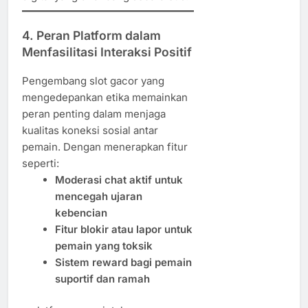
4.
Peran Platform dalam
Menfasilitasi Interaksi Positif
Pengembang slot gacor yang
mengedepankan etika memainkan
peran penting dalam menjaga
kualitas koneksi sosial antar
pemain. Dengan menerapkan fitur
seperti:
Moderasi chat aktif untuk
mencegah ujaran
kebencian
Fitur blokir atau lapor untuk
pemain yang toksik
Sistem reward bagi pemain
suportif dan ramah