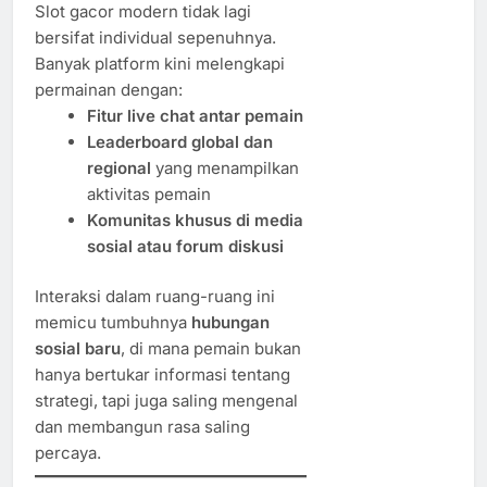
Slot gacor modern tidak lagi
bersifat individual sepenuhnya.
Banyak platform kini melengkapi
permainan dengan:
Fitur live chat antar pemain
Leaderboard global dan
regional
yang menampilkan
aktivitas pemain
Komunitas khusus di media
sosial atau forum diskusi
Interaksi dalam ruang-ruang ini
memicu tumbuhnya
hubungan
sosial baru
, di mana pemain bukan
hanya bertukar informasi tentang
strategi, tapi juga saling mengenal
dan membangun rasa saling
percaya.