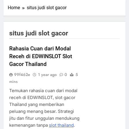
Home
situs judi slot gacor
situs judi slot gacor
Rahasia Cuan dari Modal
Receh di EDWINSLOT Slot
Gacor Thailand
99f462e
1 year ago
0
5
mins
Temukan rahasia cuan dari modal
receh di EDWINSLOT, slot gacor
Thailand yang memberikan
peluang menang besar. Strategi
jitu dan fitur unggulan mendukung
kemenangan tanpa
slot thailand
.