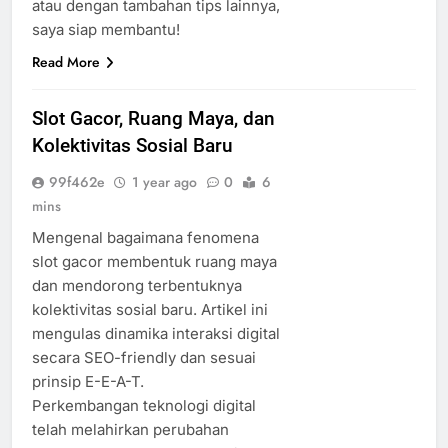
atau dengan tambahan tips lainnya,
saya siap membantu!
Read More
Slot Gacor, Ruang Maya, dan
Kolektivitas Sosial Baru
99f462e
1 year ago
0
6
mins
Mengenal bagaimana fenomena
slot gacor membentuk ruang maya
dan mendorong terbentuknya
kolektivitas sosial baru. Artikel ini
mengulas dinamika interaksi digital
secara SEO-friendly dan sesuai
prinsip E-E-A-T.
Perkembangan teknologi digital
telah melahirkan perubahan