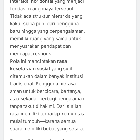
interaksi horizontal
yang menjadi
fondasi ruang maya tersebut.
Tidak ada struktur hierarkis yang
kaku; siapa pun, dari pengguna
baru hingga yang berpengalaman,
memiliki ruang yang sama untuk
menyuarakan pendapat dan
mendapat respons.
Pola ini menciptakan
rasa
kesetaraan sosial
yang sulit
ditemukan dalam banyak institusi
tradisional. Pengguna merasa
aman untuk berbicara, bertanya,
atau sekadar berbagi pengalaman
tanpa takut dihakimi. Dari sinilah
rasa memiliki terhadap komunitas
mulai tumbuh—karena semua
suara memiliki bobot yang setara.