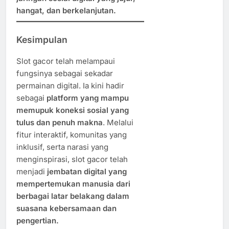
hangat, dan berkelanjutan.
Kesimpulan
Slot gacor telah melampaui
fungsinya sebagai sekadar
permainan digital. Ia kini hadir
sebagai
platform yang mampu
memupuk koneksi sosial yang
tulus dan penuh makna
. Melalui
fitur interaktif, komunitas yang
inklusif, serta narasi yang
menginspirasi, slot gacor telah
menjadi
jembatan digital yang
mempertemukan manusia dari
berbagai latar belakang dalam
suasana kebersamaan dan
pengertian.