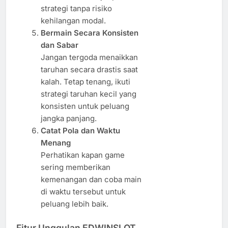
strategi tanpa risiko
kehilangan modal.
Bermain Secara Konsisten
dan Sabar
Jangan tergoda menaikkan
taruhan secara drastis saat
kalah. Tetap tenang, ikuti
strategi taruhan kecil yang
konsisten untuk peluang
jangka panjang.
Catat Pola dan Waktu
Menang
Perhatikan kapan game
sering memberikan
kemenangan dan coba main
di waktu tersebut untuk
peluang lebih baik.
Fitur Unggulan EDWINSLOT