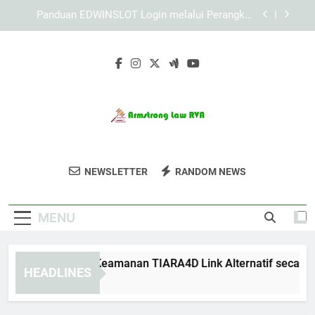
Skip
Login Edwinslot dan Pentingnya Memeriksa
to
Keamanan Halaman Sebelum Mengakses Akun
content
Lebah4D Login: Panduan Akses Akun yang Mudah
dan Aman untuk Pengguna Baru
Cara Memeriksa Keamanan TIARA4D Link
Alternatif secara Tepat
Panduan EDWINSLOT Login melalui Perangkat
Mobile dan Desktop
Login Edwinslot dan Pentingnya Memeriksa
Keamanan Halaman Sebelum Mengakses Akun
Armstrong Law
Dapatkan Layanan Konsultasi Hukum
Lebah4D Login: Panduan Akses Akun yang Mudah
NEWSLETTER
RANDOM NEWS
RVA
dan Aman untuk Pengguna Baru
Profesional Dari Armstrong Law RVA.
MENU
ra Memeriksa Keamanan TIARA4D Link Alternatif secara Tepa
HEADLINES
eeks Ago