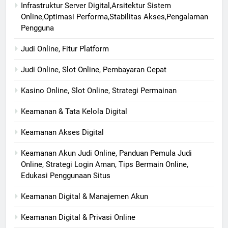
Infrastruktur Server Digital,Arsitektur Sistem
Online,Optimasi Performa,Stabilitas Akses,Pengalaman
Pengguna
Judi Online, Fitur Platform
Judi Online, Slot Online, Pembayaran Cepat
Kasino Online, Slot Online, Strategi Permainan
Keamanan & Tata Kelola Digital
Keamanan Akses Digital
Keamanan Akun Judi Online, Panduan Pemula Judi
Online, Strategi Login Aman, Tips Bermain Online,
Edukasi Penggunaan Situs
Keamanan Digital & Manajemen Akun
Keamanan Digital & Privasi Online