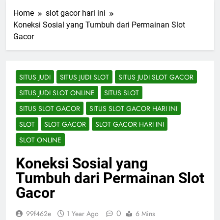
Home
slot gacor hari ini
Koneksi Sosial yang Tumbuh dari Permainan Slot
Gacor
SITUS JUDI
SITUS JUDI SLOT
SITUS JUDI SLOT GACOR
SITUS JUDI SLOT ONLINE
SITUS SLOT
SITUS SLOT GACOR
SITUS SLOT GACOR HARI INI
SLOT
SLOT GACOR
SLOT GACOR HARI INI
SLOT ONLINE
Koneksi Sosial yang
Tumbuh dari Permainan Slot
Gacor
0
99f462e
1 Year Ago
6 Mins