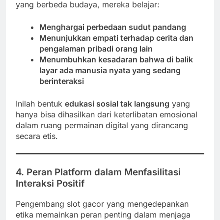
yang berbeda budaya, mereka belajar:
Menghargai perbedaan sudut pandang
Menunjukkan empati terhadap cerita dan
pengalaman pribadi orang lain
Menumbuhkan kesadaran bahwa di balik
layar ada manusia nyata yang sedang
berinteraksi
Inilah bentuk
edukasi sosial tak langsung
yang
hanya bisa dihasilkan dari keterlibatan emosional
dalam ruang permainan digital yang dirancang
secara etis.
4.
Peran Platform dalam Menfasilitasi
Interaksi Positif
Pengembang slot gacor yang mengedepankan
etika memainkan peran penting dalam menjaga