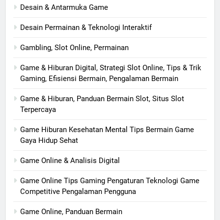
Desain & Antarmuka Game
Desain Permainan & Teknologi Interaktif
Gambling, Slot Online, Permainan
Game & Hiburan Digital, Strategi Slot Online, Tips & Trik
Gaming, Efisiensi Bermain, Pengalaman Bermain
Game & Hiburan, Panduan Bermain Slot, Situs Slot
Terpercaya
Game Hiburan Kesehatan Mental Tips Bermain Game
Gaya Hidup Sehat
Game Online & Analisis Digital
Game Online Tips Gaming Pengaturan Teknologi Game
Competitive Pengalaman Pengguna
Game Online, Panduan Bermain