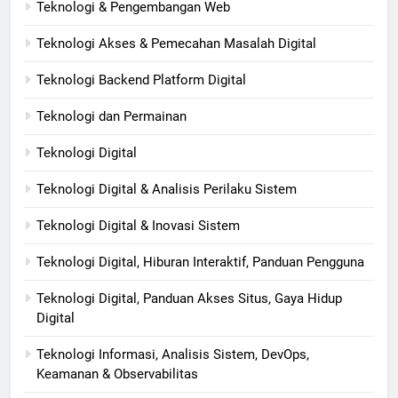
Teknologi & Pengembangan Web
Teknologi Akses & Pemecahan Masalah Digital
Teknologi Backend Platform Digital
Teknologi dan Permainan
Teknologi Digital
Teknologi Digital & Analisis Perilaku Sistem
Teknologi Digital & Inovasi Sistem
Teknologi Digital, Hiburan Interaktif, Panduan Pengguna
Teknologi Digital, Panduan Akses Situs, Gaya Hidup
Digital
Teknologi Informasi, Analisis Sistem, DevOps,
Keamanan & Observabilitas