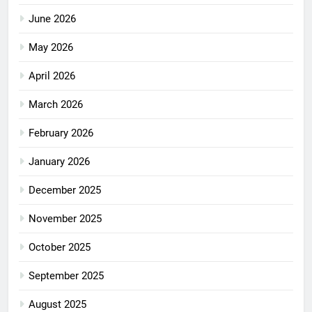
June 2026
May 2026
April 2026
March 2026
February 2026
January 2026
December 2025
November 2025
October 2025
September 2025
August 2025