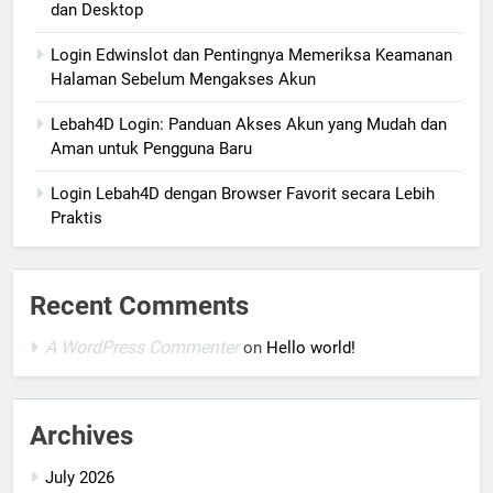
dan Desktop
Login Edwinslot dan Pentingnya Memeriksa Keamanan
Halaman Sebelum Mengakses Akun
Lebah4D Login: Panduan Akses Akun yang Mudah dan
Aman untuk Pengguna Baru
Login Lebah4D dengan Browser Favorit secara Lebih
Praktis
Recent Comments
A WordPress Commenter
on
Hello world!
Archives
July 2026