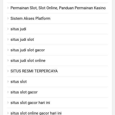
Permainan Slot, Slot Online, Panduan Permainan Kasino
Sistem Akses Platform
situs judi
situs judi slot
situs judi slot gacor
situs judi slot online
SITUS RESMI TERPERCAYA
situs slot
situs slot gacor
situs slot gacor hari ini
situs slot online gacor hari ini