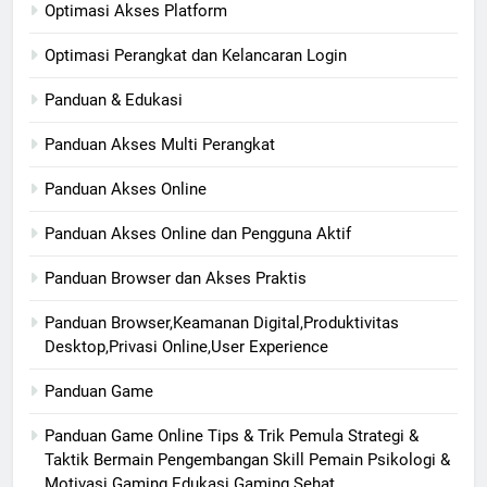
Optimasi Akses Platform
Optimasi Perangkat dan Kelancaran Login
Panduan & Edukasi
Panduan Akses Multi Perangkat
Panduan Akses Online
Panduan Akses Online dan Pengguna Aktif
Panduan Browser dan Akses Praktis
Panduan Browser,Keamanan Digital,Produktivitas
Desktop,Privasi Online,User Experience
Panduan Game
Panduan Game Online Tips & Trik Pemula Strategi &
Taktik Bermain Pengembangan Skill Pemain Psikologi &
Motivasi Gaming Edukasi Gaming Sehat