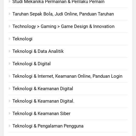
Studi Mekanika Permainan & Perilaku Pemain
Taruhan Sepak Bola, Judi Online, Panduan Taruhan
Technology > Gaming > Game Design & Innovation
Teknologi
Teknologi & Data Analitik
Teknologi & Digital
Teknologi & Internet, Keamanan Online, Panduan Login
Teknologi & Keamanan Digital
Teknologi & Keamanan Digital.
Teknologi & Keamanan Siber
Teknologi & Pengalaman Pengguna