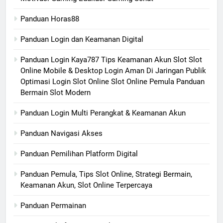
Panduan Horas88
Panduan Login dan Keamanan Digital
Panduan Login Kaya787 Tips Keamanan Akun Slot Slot
Online Mobile & Desktop Login Aman Di Jaringan Publik
Optimasi Login Slot Online Slot Online Pemula Panduan
Bermain Slot Modern
Panduan Login Multi Perangkat & Keamanan Akun
Panduan Navigasi Akses
Panduan Pemilihan Platform Digital
Panduan Pemula, Tips Slot Online, Strategi Bermain,
Keamanan Akun, Slot Online Terpercaya
Panduan Permainan