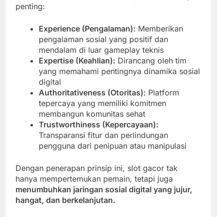
penting:
Experience (Pengalaman):
Memberikan
pengalaman sosial yang positif dan
mendalam di luar gameplay teknis
Expertise (Keahlian):
Dirancang oleh tim
yang memahami pentingnya dinamika sosial
digital
Authoritativeness (Otoritas):
Platform
tepercaya yang memiliki komitmen
membangun komunitas sehat
Trustworthiness (Kepercayaan):
Transparansi fitur dan perlindungan
pengguna dari penipuan atau manipulasi
Dengan penerapan prinsip ini, slot gacor tak
hanya mempertemukan pemain, tetapi juga
menumbuhkan jaringan sosial digital yang jujur,
hangat, dan berkelanjutan.