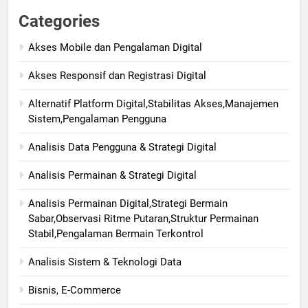
Categories
Akses Mobile dan Pengalaman Digital
Akses Responsif dan Registrasi Digital
Alternatif Platform Digital,Stabilitas Akses,Manajemen
Sistem,Pengalaman Pengguna
Analisis Data Pengguna & Strategi Digital
Analisis Permainan & Strategi Digital
Analisis Permainan Digital,Strategi Bermain
Sabar,Observasi Ritme Putaran,Struktur Permainan
Stabil,Pengalaman Bermain Terkontrol
Analisis Sistem & Teknologi Data
Bisnis, E-Commerce