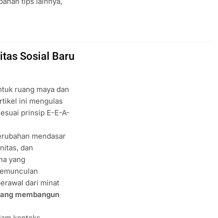
bahan tips lainnya,
itas Sosial Baru
tuk ruang maya dan
rtikel ini mengulas
sesuai prinsip E-E-A-
perubahan mendasar
itas, dan
na yang
 kemunculan
erawal dari minat
yang membangun
alam konteks