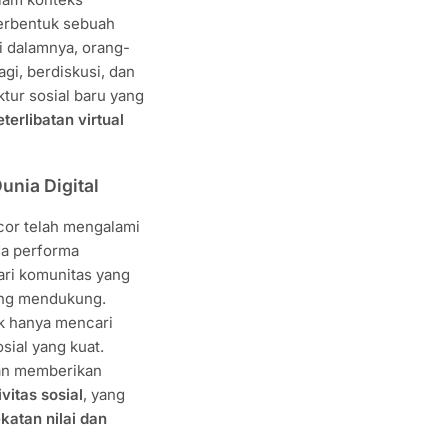
 terbentuk sebuah
Di dalamnya, orang-
gi, berdiskusi, dan
ktur sosial baru yang
eterlibatan virtual
unia Digital
acor telah mengalami
da performa
ri komunitas yang
ling mendukung.
k hanya mencari
sial yang kuat.
kan memberikan
ivitas sosial
, yang
katan nilai dan