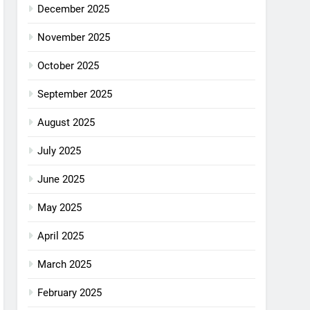
December 2025
November 2025
October 2025
September 2025
August 2025
July 2025
June 2025
May 2025
April 2025
March 2025
February 2025