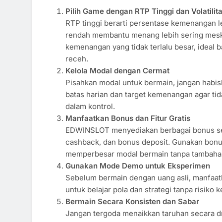
Pilih Game dengan RTP Tinggi dan Volatilit
RTP tinggi berarti persentase kemenangan leb
rendah membantu menang lebih sering mes
kemenangan yang tidak terlalu besar, ideal 
receh.
Kelola Modal dengan Cermat
Pisahkan modal untuk bermain, jangan habisk
batas harian dan target kemenangan agar tid
dalam kontrol.
Manfaatkan Bonus dan Fitur Gratis
EDWINSLOT menyediakan berbagai bonus sep
cashback, dan bonus deposit. Gunakan bonus
memperbesar modal bermain tanpa tambahan
Gunakan Mode Demo untuk Eksperimen
Sebelum bermain dengan uang asli, manfaa
untuk belajar pola dan strategi tanpa risiko 
Bermain Secara Konsisten dan Sabar
Jangan tergoda menaikkan taruhan secara dra