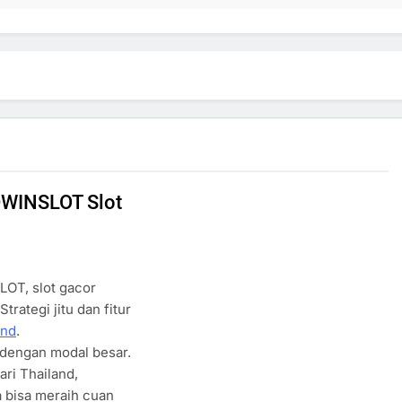
DWINSLOT Slot
LOT, slot gacor
rategi jitu dan fitur
and
.
 dengan modal besar.
ri Thailand,
 bisa meraih cuan