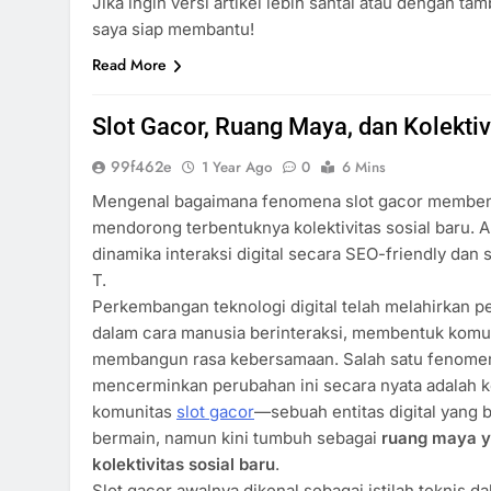
Jika ingin versi artikel lebih santai atau dengan tam
saya siap membantu!
Read More
Slot Gacor, Ruang Maya, dan Kolektiv
99f462e
1 Year Ago
0
6 Mins
Mengenal bagaimana fenomena slot gacor memben
mendorong terbentuknya kolektivitas sosial baru. A
dinamika interaksi digital secara SEO-friendly dan 
T.
Perkembangan teknologi digital telah melahirkan 
dalam cara manusia berinteraksi, membentuk komun
membangun rasa kebersamaan. Salah satu fenome
mencerminkan perubahan ini secara nyata adalah
komunitas
slot gacor
—sebuah entitas digital yang b
bermain, namun kini tumbuh sebagai
ruang maya 
kolektivitas sosial baru
.
Slot gacor awalnya dikenal sebagai istilah teknis d