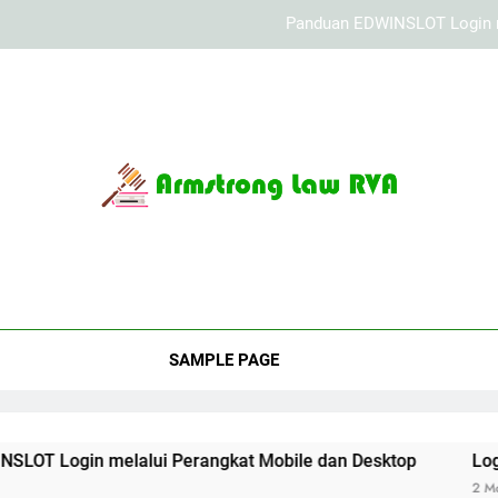
Panduan EDWINSLOT Login m
Login Edwinslot dan Pentingnya Memeriksa Keama
Lebah4D Login: Panduan Akses Akun yang
Cara Memeriksa Keamanan 
Panduan EDWINSLOT Login m
Login Edwinslot dan Pentingnya Memeriksa Keama
strong Law RVA
Layanan Konsultasi Hukum Profesional Dari Armstrong Law RV
Lebah4D Login: Panduan Akses Akun yang
SAMPLE PAGE
melalui Perangkat Mobile dan Desktop
Login Edwinsl
2 Months Ago