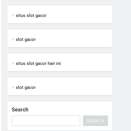
situs slot gacor
slot gacor
situs slot gacor hari ini
slot gacor
Search
SEARCH