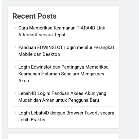
Recent Posts
Cara Memeriksa Keamanan TIARA4D Link
Alternatif secara Tepat
Panduan EDWINSLOT Login melalui Perangkat
Mobile dan Desktop
Login Edwinslot dan Pentingnya Memeriksa
Keamanan Halaman Sebelum Mengakses
Akun
Lebah4D Login: Panduan Akses Akun yang
Mudah dan Aman untuk Pengguna Baru
Login Lebah4D dengan Browser Favorit secara
Lebih Praktis