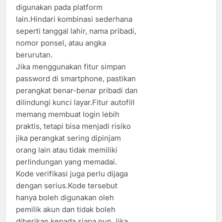
digunakan pada platform
lain.Hindari kombinasi sederhana
seperti tanggal lahir, nama pribadi,
nomor ponsel, atau angka
berurutan.
Jika menggunakan fitur simpan
password di smartphone, pastikan
perangkat benar-benar pribadi dan
dilindungi kunci layar.Fitur autofill
memang membuat login lebih
praktis, tetapi bisa menjadi risiko
jika perangkat sering dipinjam
orang lain atau tidak memiliki
perlindungan yang memadai.
Kode verifikasi juga perlu dijaga
dengan serius.Kode tersebut
hanya boleh digunakan oleh
pemilik akun dan tidak boleh
diberikan kepada siapa pun.Jika