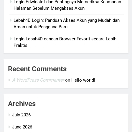
Login Edwinslot dan Pentingnya Memeriksa Keamanan
Halaman Sebelum Mengakses Akun
Lebah4D Login: Panduan Akses Akun yang Mudah dan
Aman untuk Pengguna Baru
Login Lebah4D dengan Browser Favorit secara Lebih
Praktis
Recent Comments
A WordPress Commenter
on
Hello world!
Archives
July 2026
June 2026