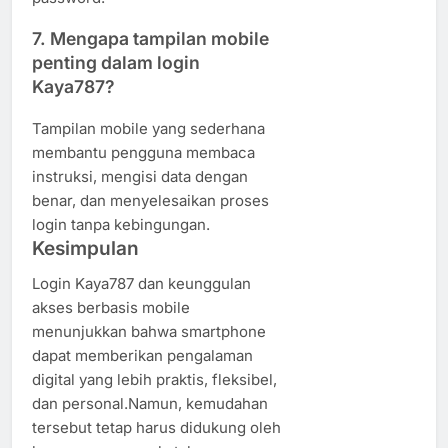
7. Mengapa tampilan mobile
penting dalam login
Kaya787?
Tampilan mobile yang sederhana
membantu pengguna membaca
instruksi, mengisi data dengan
benar, dan menyelesaikan proses
login tanpa kebingungan.
Kesimpulan
Login Kaya787 dan keunggulan
akses berbasis mobile
menunjukkan bahwa smartphone
dapat memberikan pengalaman
digital yang lebih praktis, fleksibel,
dan personal.Namun, kemudahan
tersebut tetap harus didukung oleh