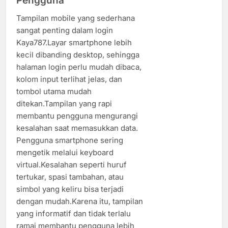
Pengguna
Tampilan mobile yang sederhana
sangat penting dalam login
Kaya787.Layar smartphone lebih
kecil dibanding desktop, sehingga
halaman login perlu mudah dibaca,
kolom input terlihat jelas, dan
tombol utama mudah
ditekan.Tampilan yang rapi
membantu pengguna mengurangi
kesalahan saat memasukkan data.
Pengguna smartphone sering
mengetik melalui keyboard
virtual.Kesalahan seperti huruf
tertukar, spasi tambahan, atau
simbol yang keliru bisa terjadi
dengan mudah.Karena itu, tampilan
yang informatif dan tidak terlalu
ramai membantu pengguna lebih