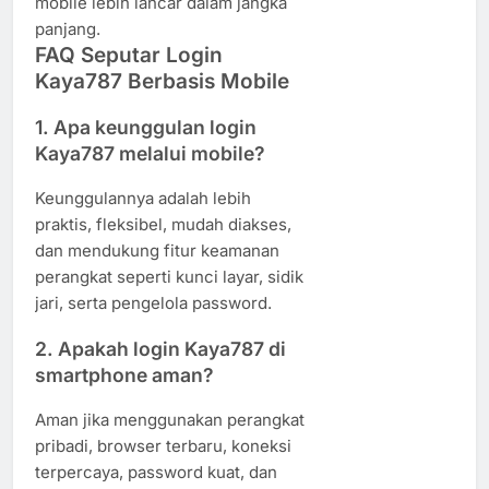
mobile lebih lancar dalam jangka
panjang.
FAQ Seputar Login
Kaya787 Berbasis Mobile
1. Apa keunggulan login
Kaya787 melalui mobile?
Keunggulannya adalah lebih
praktis, fleksibel, mudah diakses,
dan mendukung fitur keamanan
perangkat seperti kunci layar, sidik
jari, serta pengelola password.
2. Apakah login Kaya787 di
smartphone aman?
Aman jika menggunakan perangkat
pribadi, browser terbaru, koneksi
terpercaya, password kuat, dan