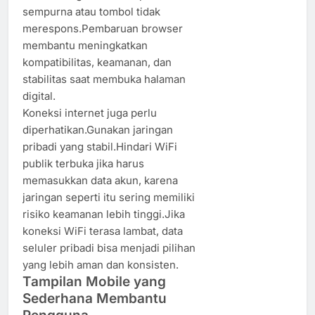
sempurna atau tombol tidak
merespons.Pembaruan browser
membantu meningkatkan
kompatibilitas, keamanan, dan
stabilitas saat membuka halaman
digital.
Koneksi internet juga perlu
diperhatikan.Gunakan jaringan
pribadi yang stabil.Hindari WiFi
publik terbuka jika harus
memasukkan data akun, karena
jaringan seperti itu sering memiliki
risiko keamanan lebih tinggi.Jika
koneksi WiFi terasa lambat, data
seluler pribadi bisa menjadi pilihan
yang lebih aman dan konsisten.
Tampilan Mobile yang
Sederhana Membantu