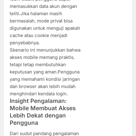
memasukkan data akun dengan
teliti.Jika halaman masih
bermasalah, mode privat bisa
digunakan untuk menguji apakah
cache atau cookie menjadi
penyebabnya.
Skenario ini menunjukkan bahwa
akses mobile memang praktis,
tetapi tetap membutuhkan
keputusan yang aman.Pengguna
yang memahami kondisi jaringan
dan browser akan lebih mudah
menghindari kendala login.
Insight Pengalaman:
Mobile Membuat Akses
Lebih Dekat dengan
Pengguna
Dari sudut pandang pengalaman