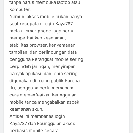
tanpa harus membuka laptop atau
komputer.
Namun, akses mobile bukan hanya
soal kecepatan.Login Kaya787
melalui smartphone juga perlu
memperhatikan keamanan,
stabilitas browser, kenyamanan
tampilan, dan perlindungan data
pengguna.Perangkat mobile sering
berpindah jaringan, menyimpan
banyak aplikasi, dan lebih sering
digunakan di ruang publik.Karena
itu, pengguna perlu memahami
cara memanfaatkan keunggulan
mobile tanpa mengabaikan aspek
keamanan akun.
Artikel ini membahas login
Kaya787 dan keunggulan akses
berbasis mobile secara