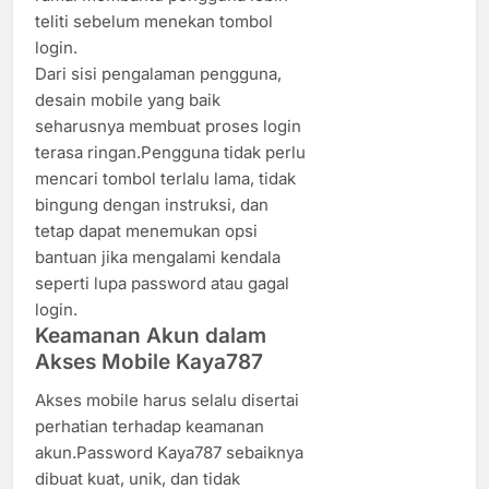
teliti sebelum menekan tombol
login.
Dari sisi pengalaman pengguna,
desain mobile yang baik
seharusnya membuat proses login
terasa ringan.Pengguna tidak perlu
mencari tombol terlalu lama, tidak
bingung dengan instruksi, dan
tetap dapat menemukan opsi
bantuan jika mengalami kendala
seperti lupa password atau gagal
login.
Keamanan Akun dalam
Akses Mobile Kaya787
Akses mobile harus selalu disertai
perhatian terhadap keamanan
akun.Password Kaya787 sebaiknya
dibuat kuat, unik, dan tidak