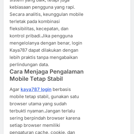
kebiasaan pengguna yang rapi.
Secara analitis, keunggulan mobile
terletak pada kombinasi
fleksibilitas, kecepatan, dan
kontrol pribadi.Jika pengguna
mengelolanya dengan benar, login
Kaya787 dapat dilakukan dengan
lebih praktis tanpa mengabaikan
perlindungan data.
Cara Menjaga Pengalaman
Mobile Tetap Stabil
Agar
kaya787 login
berbasis
mobile tetap stabil, gunakan satu
browser utama yang sudah
terbukti nyaman.Jangan terlalu
sering berpindah browser karena
setiap browser memiliki
pengaturan cache, cookie, dan