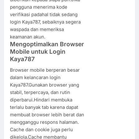
pengguna menerima kode
verifikasi padahal tidak sedang
login Kaya787, sebaiknya segera
waspada dan memeriksa
keamanan akun.
Mengoptimalkan Browser
Mobile untuk Login
Kaya787
Browser mobile berperan besar
dalam kelancaran login
Kaya787.Gunakan browser yang
stabil, terpercaya, dan rutin
diperbarui.Hindari membuka
terlalu banyak tab karena dapat
membuat browser lebih berat dan
mengganggu respons halaman.
Cache dan cookie juga perlu
dikelola.Cache membantu