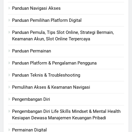
Panduan Navigasi Akses
Panduan Pemilihan Platform Digital
Panduan Pemula, Tips Slot Online, Strategi Bermain,
Keamanan Akun, Slot Online Terpercaya
Panduan Permainan
Panduan Platform & Pengalaman Pengguna
Panduan Teknis & Troubleshooting
Pemulihan Akses & Keamanan Navigasi
Pengembangan Diri
Pengembangan Diri Life Skills Mindset & Mental Health
Kesiapan Dewasa Manajemen Keuangan Pribadi
Permainan Digital