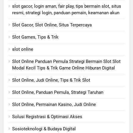
slot gacor, login aman, fair play, tips bermain slot, situs
resmi, strategi login, panduan pemain, keamanan akun
Slot Gacor, Slot Online, Situs Terpercaya
Slot Games, Tips & Trik
slot online
Slot Online Panduan Pemula Strategi Bermain Slot Slot
Modal Kecil Tips & Trik Game Online Hiburan Digital
Slot Online, Judi Online, Tips & Trik Slot
Slot Online, Panduan Pemula, Strategi Taruhan
Slot Online, Permainan Kasino, Judi Online
Solusi Registrasi & Optimasi Akses
Sosioteknologi & Budaya Digital