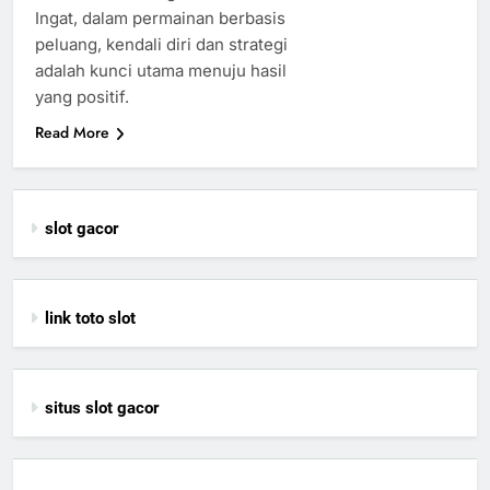
Ingat, dalam permainan berbasis
peluang, kendali diri dan strategi
adalah kunci utama menuju hasil
yang positif.
Read More
slot gacor
link toto slot
situs slot gacor