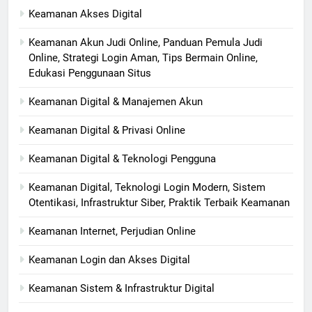
Keamanan Akses Digital
Keamanan Akun Judi Online, Panduan Pemula Judi
Online, Strategi Login Aman, Tips Bermain Online,
Edukasi Penggunaan Situs
Keamanan Digital & Manajemen Akun
Keamanan Digital & Privasi Online
Keamanan Digital & Teknologi Pengguna
Keamanan Digital, Teknologi Login Modern, Sistem
Otentikasi, Infrastruktur Siber, Praktik Terbaik Keamanan
Keamanan Internet, Perjudian Online
Keamanan Login dan Akses Digital
Keamanan Sistem & Infrastruktur Digital