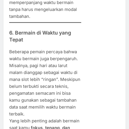
memperpanjang waktu bermain
tanpa harus mengeluarkan modal
tambahan.
6. Bermain di Waktu yang
Tepat
Beberapa pemain percaya bahwa
waktu bermain juga berpengaruh.
Misalnya, pagi hari atau larut
malam dianggap sebagai waktu di
mana slot lebih “ringan”. Meskipun
belum terbukti secara teknis,
pengamatan semacam ini bisa
kamu gunakan sebagai tambahan
data saat memilih waktu bermain
terbaik.
Yang lebih penting adalah bermain
saat kamu
fokus, tenang, dan