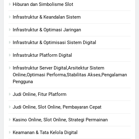
Hiburan dan Simbolisme Slot
Infrastruktur & Keandalan Sistem
Infrastruktur & Optimasi Jaringan
Infrastruktur & Optimisasi Sistem Digital
Infrastruktur Platform Digital
Infrastruktur Server Digital,Arsitektur Sistem
Online,Optimasi Performa,Stabilitas Akses,Pengalaman
Pengguna
Judi Online, Fitur Platform
Judi Online, Slot Online, Pembayaran Cepat
Kasino Online, Slot Online, Strategi Permainan
Keamanan & Tata Kelola Digital