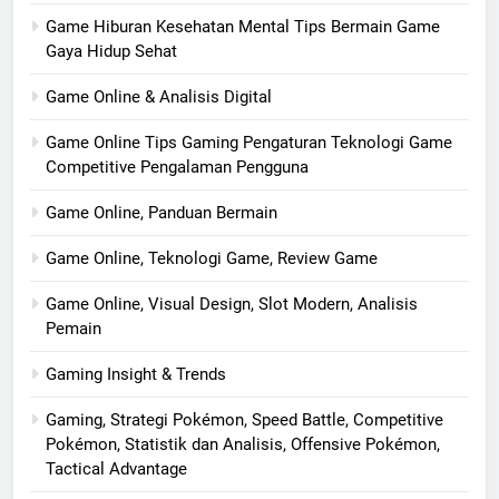
Game Hiburan Kesehatan Mental Tips Bermain Game
Gaya Hidup Sehat
Game Online & Analisis Digital
Game Online Tips Gaming Pengaturan Teknologi Game
Competitive Pengalaman Pengguna
Game Online, Panduan Bermain
Game Online, Teknologi Game, Review Game
Game Online, Visual Design, Slot Modern, Analisis
Pemain
Gaming Insight & Trends
Gaming, Strategi Pokémon, Speed Battle, Competitive
Pokémon, Statistik dan Analisis, Offensive Pokémon,
Tactical Advantage