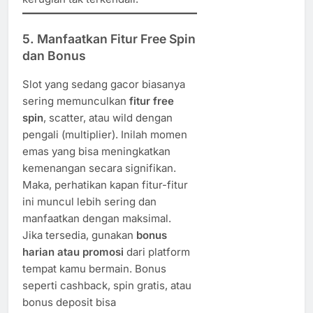
5. Manfaatkan Fitur Free Spin
dan Bonus
Slot yang sedang gacor biasanya
sering memunculkan
fitur free
spin
, scatter, atau wild dengan
pengali (multiplier). Inilah momen
emas yang bisa meningkatkan
kemenangan secara signifikan.
Maka, perhatikan kapan fitur-fitur
ini muncul lebih sering dan
manfaatkan dengan maksimal.
Jika tersedia, gunakan
bonus
harian atau promosi
dari platform
tempat kamu bermain. Bonus
seperti cashback, spin gratis, atau
bonus deposit bisa