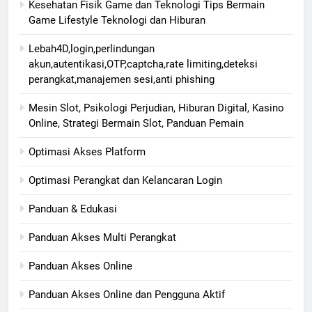
Kesehatan Fisik Game dan Teknologi Tips Bermain
Game Lifestyle Teknologi dan Hiburan
Lebah4D,login,perlindungan
akun,autentikasi,OTP,captcha,rate limiting,deteksi
perangkat,manajemen sesi,anti phishing
Mesin Slot, Psikologi Perjudian, Hiburan Digital, Kasino
Online, Strategi Bermain Slot, Panduan Pemain
Optimasi Akses Platform
Optimasi Perangkat dan Kelancaran Login
Panduan & Edukasi
Panduan Akses Multi Perangkat
Panduan Akses Online
Panduan Akses Online dan Pengguna Aktif