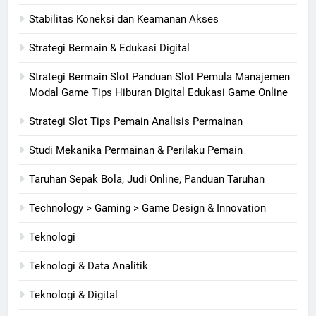
Stabilitas Koneksi dan Keamanan Akses
Strategi Bermain & Edukasi Digital
Strategi Bermain Slot Panduan Slot Pemula Manajemen
Modal Game Tips Hiburan Digital Edukasi Game Online
Strategi Slot Tips Pemain Analisis Permainan
Studi Mekanika Permainan & Perilaku Pemain
Taruhan Sepak Bola, Judi Online, Panduan Taruhan
Technology > Gaming > Game Design & Innovation
Teknologi
Teknologi & Data Analitik
Teknologi & Digital