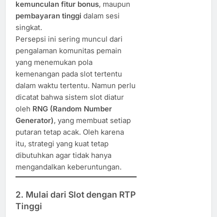
kemunculan fitur bonus
, maupun
pembayaran tinggi
dalam sesi
singkat.
Persepsi ini sering muncul dari
pengalaman komunitas pemain
yang menemukan pola
kemenangan pada slot tertentu
dalam waktu tertentu. Namun perlu
dicatat bahwa sistem slot diatur
oleh
RNG (Random Number
Generator)
, yang membuat setiap
putaran tetap acak. Oleh karena
itu, strategi yang kuat tetap
dibutuhkan agar tidak hanya
mengandalkan keberuntungan.
2. Mulai dari Slot dengan RTP
Tinggi