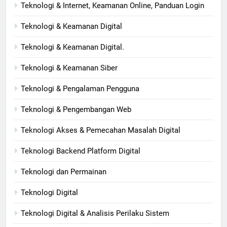
Teknologi & Internet, Keamanan Online, Panduan Login
Teknologi & Keamanan Digital
Teknologi & Keamanan Digital.
Teknologi & Keamanan Siber
Teknologi & Pengalaman Pengguna
Teknologi & Pengembangan Web
Teknologi Akses & Pemecahan Masalah Digital
Teknologi Backend Platform Digital
Teknologi dan Permainan
Teknologi Digital
Teknologi Digital & Analisis Perilaku Sistem