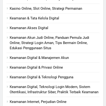
Kasino Online, Slot Online, Strategi Permainan
Keamanan & Tata Kelola Digital
Keamanan Akses Digital
Keamanan Akun Judi Online, Panduan Pemula Judi
Online, Strategi Login Aman, Tips Bermain Online,
Edukasi Penggunaan Situs
Keamanan Digital & Manajemen Akun
Keamanan Digital & Privasi Online
Keamanan Digital & Teknologi Pengguna
Keamanan Digital, Teknologi Login Modern, Sistem
Otentikasi, Infrastruktur Siber, Praktik Terbaik Keamanan
Keamanan Internet, Perjudian Online