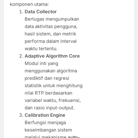
komponen utama:
Data Collector
Bertugas mengumpulkan
data aktivitas pengguna,
hasil sistem, dan metrik
performa dalam interval
waktu tertentu.
Adaptive Algorithm Core
Modul inti yang
menggunakan algoritma
prediktif dan regresi
statistik untuk menghitung
nilai RTP berdasarkan
variabel waktu, frekuensi,
dan rasio input-output.
Calibration Engine
Berfungsi menjaga
keseimbangan sistem
melalui mekanisme
auto-