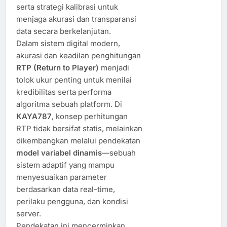
serta strategi kalibrasi untuk
menjaga akurasi dan transparansi
data secara berkelanjutan.
Dalam sistem digital modern,
akurasi dan keadilan penghitungan
RTP (Return to Player)
menjadi
tolok ukur penting untuk menilai
kredibilitas serta performa
algoritma sebuah platform. Di
KAYA787
, konsep perhitungan
RTP tidak bersifat statis, melainkan
dikembangkan melalui pendekatan
model variabel dinamis
—sebuah
sistem adaptif yang mampu
menyesuaikan parameter
berdasarkan data real-time,
perilaku pengguna, dan kondisi
server.
Pendekatan ini mencerminkan