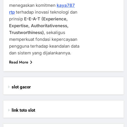
menegaskan komitmen
kaya787
rtp
terhadap inovasi teknologi dan
prinsip
E-E-A-T (Experience,
Expertise, Authoritativeness,
Trustworthiness)
, sekaligus
memperkuat fondasi kepercayaan
pengguna terhadap keandalan data
dan sistem yang dijalankannya.
Read More
slot gacor
link toto slot