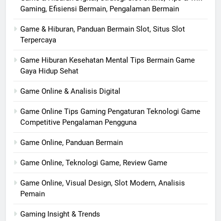
Gaming, Efisiensi Bermain, Pengalaman Bermain
Game & Hiburan, Panduan Bermain Slot, Situs Slot
Terpercaya
Game Hiburan Kesehatan Mental Tips Bermain Game
Gaya Hidup Sehat
Game Online & Analisis Digital
Game Online Tips Gaming Pengaturan Teknologi Game
Competitive Pengalaman Pengguna
Game Online, Panduan Bermain
Game Online, Teknologi Game, Review Game
Game Online, Visual Design, Slot Modern, Analisis
Pemain
Gaming Insight & Trends