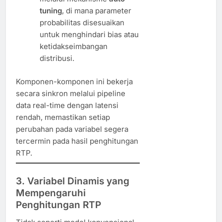
tuning
, di mana parameter
probabilitas disesuaikan
untuk menghindari bias atau
ketidakseimbangan
distribusi.
Komponen-komponen ini bekerja
secara sinkron melalui pipeline
data real-time dengan latensi
rendah, memastikan setiap
perubahan pada variabel segera
tercermin pada hasil penghitungan
RTP.
3. Variabel Dinamis yang
Mempengaruhi
Penghitungan RTP