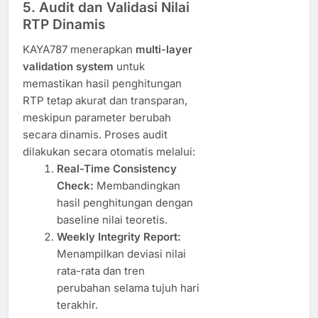
5. Audit dan Validasi Nilai
RTP Dinamis
KAYA787 menerapkan
multi-layer
validation system
untuk
memastikan hasil penghitungan
RTP tetap akurat dan transparan,
meskipun parameter berubah
secara dinamis. Proses audit
dilakukan secara otomatis melalui:
Real-Time Consistency
Check:
Membandingkan
hasil penghitungan dengan
baseline nilai teoretis.
Weekly Integrity Report:
Menampilkan deviasi nilai
rata-rata dan tren
perubahan selama tujuh hari
terakhir.