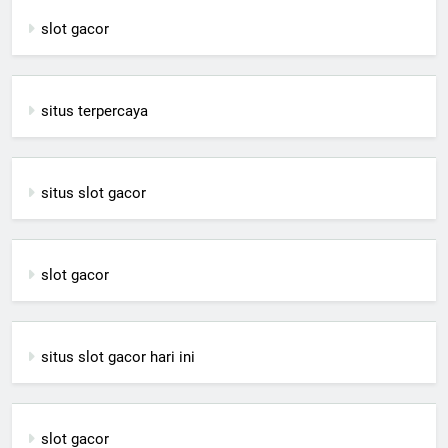
slot gacor
situs terpercaya
situs slot gacor
slot gacor
situs slot gacor hari ini
slot gacor