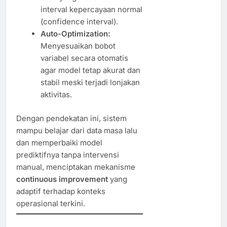
interval kepercayaan normal
(confidence interval).
Auto-Optimization:
Menyesuaikan bobot
variabel secara otomatis
agar model tetap akurat dan
stabil meski terjadi lonjakan
aktivitas.
Dengan pendekatan ini, sistem
mampu belajar dari data masa lalu
dan memperbaiki model
prediktifnya tanpa intervensi
manual, menciptakan mekanisme
continuous improvement
yang
adaptif terhadap konteks
operasional terkini.