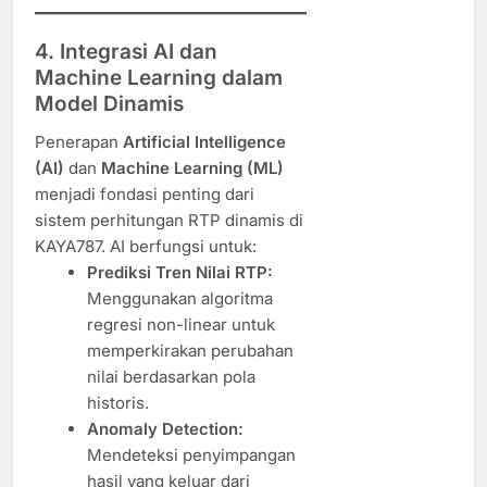
4. Integrasi AI dan
Machine Learning dalam
Model Dinamis
Penerapan
Artificial Intelligence
(AI)
dan
Machine Learning (ML)
menjadi fondasi penting dari
sistem perhitungan RTP dinamis di
KAYA787. AI berfungsi untuk:
Prediksi Tren Nilai RTP:
Menggunakan algoritma
regresi non-linear untuk
memperkirakan perubahan
nilai berdasarkan pola
historis.
Anomaly Detection:
Mendeteksi penyimpangan
hasil yang keluar dari