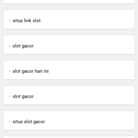
situs link slot
slot gacor
slot gacor hari ini
slot gacor
situs slot gacor