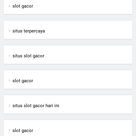
slot gacor
situs terpercaya
situs slot gacor
slot gacor
situs slot gacor hari ini
slot gacor