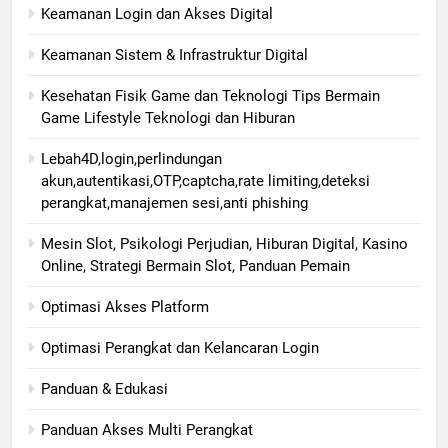
Keamanan Login dan Akses Digital
Keamanan Sistem & Infrastruktur Digital
Kesehatan Fisik Game dan Teknologi Tips Bermain
Game Lifestyle Teknologi dan Hiburan
Lebah4D,login,perlindungan
akun,autentikasi,OTP,captcha,rate limiting,deteksi
perangkat,manajemen sesi,anti phishing
Mesin Slot, Psikologi Perjudian, Hiburan Digital, Kasino
Online, Strategi Bermain Slot, Panduan Pemain
Optimasi Akses Platform
Optimasi Perangkat dan Kelancaran Login
Panduan & Edukasi
Panduan Akses Multi Perangkat