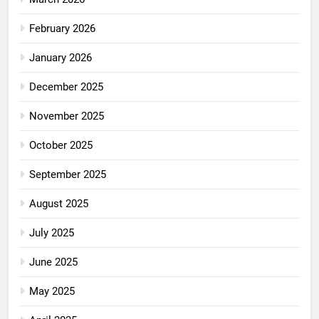
February 2026
January 2026
December 2025
November 2025
October 2025
September 2025
August 2025
July 2025
June 2025
May 2025