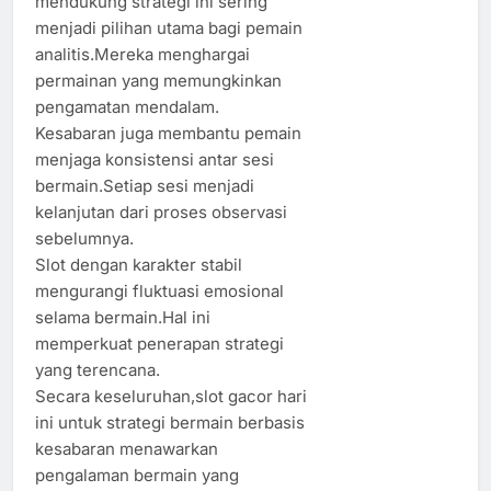
mendukung strategi ini sering
menjadi pilihan utama bagi pemain
analitis.Mereka menghargai
permainan yang memungkinkan
pengamatan mendalam.
Kesabaran juga membantu pemain
menjaga konsistensi antar sesi
bermain.Setiap sesi menjadi
kelanjutan dari proses observasi
sebelumnya.
Slot dengan karakter stabil
mengurangi fluktuasi emosional
selama bermain.Hal ini
memperkuat penerapan strategi
yang terencana.
Secara keseluruhan,slot gacor hari
ini untuk strategi bermain berbasis
kesabaran menawarkan
pengalaman bermain yang