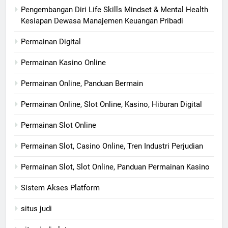
Pengembangan Diri Life Skills Mindset & Mental Health
Kesiapan Dewasa Manajemen Keuangan Pribadi
Permainan Digital
Permainan Kasino Online
Permainan Online, Panduan Bermain
Permainan Online, Slot Online, Kasino, Hiburan Digital
Permainan Slot Online
Permainan Slot, Casino Online, Tren Industri Perjudian
Permainan Slot, Slot Online, Panduan Permainan Kasino
Sistem Akses Platform
situs judi