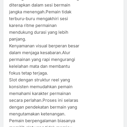
diterapkan dalam sesi bermain
jangka menengah.Pemain tidak
terburu-buru mengakhiri sesi
karena ritme permainan
mendukung durasi yang lebih
panjang.
Kenyamanan visual berperan besar
dalam menjaga kesabaran.Alur
permainan yang rapi mengurangi
kelelahan mata dan membantu
fokus tetap terjaga.
Slot dengan struktur reel yang
konsisten memudahkan pemain
memahami karakter permainan
secara perlahan.Proses ini selaras
dengan pendekatan bermain yang
mengutamakan ketenangan.
Pemain berpengalaman biasanya