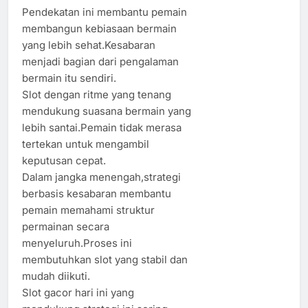
Pendekatan ini membantu pemain
membangun kebiasaan bermain
yang lebih sehat.Kesabaran
menjadi bagian dari pengalaman
bermain itu sendiri.
Slot dengan ritme yang tenang
mendukung suasana bermain yang
lebih santai.Pemain tidak merasa
tertekan untuk mengambil
keputusan cepat.
Dalam jangka menengah,strategi
berbasis kesabaran membantu
pemain memahami struktur
permainan secara
menyeluruh.Proses ini
membutuhkan slot yang stabil dan
mudah diikuti.
Slot gacor hari ini yang