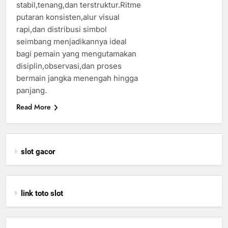
stabil,tenang,dan terstruktur.Ritme
putaran konsisten,alur visual
rapi,dan distribusi simbol
seimbang menjadikannya ideal
bagi pemain yang mengutamakan
disiplin,observasi,dan proses
bermain jangka menengah hingga
panjang.
Read More
slot gacor
link toto slot