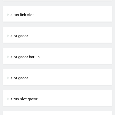
situs link slot
slot gacor
slot gacor hari ini
slot gacor
situs slot gacor