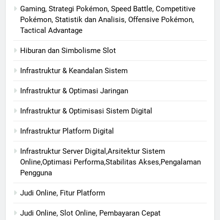
Gaming, Strategi Pokémon, Speed Battle, Competitive
Pokémon, Statistik dan Analisis, Offensive Pokémon,
Tactical Advantage
Hiburan dan Simbolisme Slot
Infrastruktur & Keandalan Sistem
Infrastruktur & Optimasi Jaringan
Infrastruktur & Optimisasi Sistem Digital
Infrastruktur Platform Digital
Infrastruktur Server Digital,Arsitektur Sistem
Online,Optimasi Performa,Stabilitas Akses,Pengalaman
Pengguna
Judi Online, Fitur Platform
Judi Online, Slot Online, Pembayaran Cepat