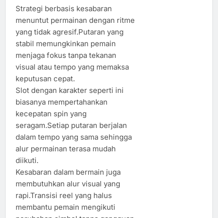
Strategi berbasis kesabaran
menuntut permainan dengan ritme
yang tidak agresif.Putaran yang
stabil memungkinkan pemain
menjaga fokus tanpa tekanan
visual atau tempo yang memaksa
keputusan cepat.
Slot dengan karakter seperti ini
biasanya mempertahankan
kecepatan spin yang
seragam.Setiap putaran berjalan
dalam tempo yang sama sehingga
alur permainan terasa mudah
diikuti.
Kesabaran dalam bermain juga
membutuhkan alur visual yang
rapi.Transisi reel yang halus
membantu pemain mengikuti