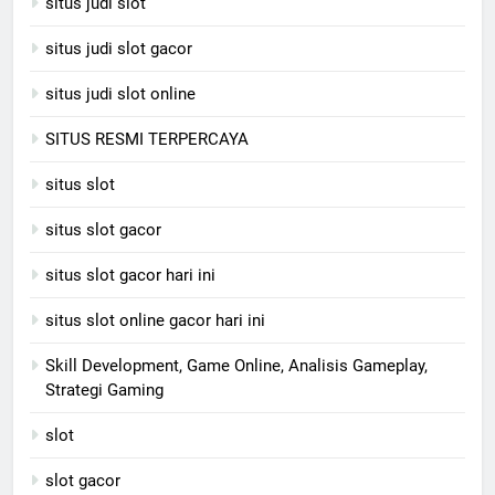
situs judi slot
situs judi slot gacor
situs judi slot online
SITUS RESMI TERPERCAYA
situs slot
situs slot gacor
situs slot gacor hari ini
situs slot online gacor hari ini
Skill Development, Game Online, Analisis Gameplay,
Strategi Gaming
slot
slot gacor