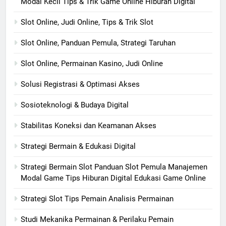
Modal Kecil Tips & Trik Game Online Hiburan Digital
Slot Online, Judi Online, Tips & Trik Slot
Slot Online, Panduan Pemula, Strategi Taruhan
Slot Online, Permainan Kasino, Judi Online
Solusi Registrasi & Optimasi Akses
Sosioteknologi & Budaya Digital
Stabilitas Koneksi dan Keamanan Akses
Strategi Bermain & Edukasi Digital
Strategi Bermain Slot Panduan Slot Pemula Manajemen
Modal Game Tips Hiburan Digital Edukasi Game Online
Strategi Slot Tips Pemain Analisis Permainan
Studi Mekanika Permainan & Perilaku Pemain