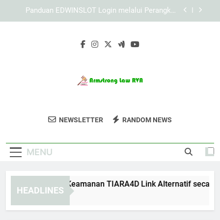
Skip
Login Edwinslot dan Pentingnya Memeriksa
to
Keamanan Halaman Sebelum Mengakses Akun
content
Lebah4D Login: Panduan Akses Akun yang Mudah
dan Aman untuk Pengguna Baru
Cara Memeriksa Keamanan TIARA4D Link
Alternatif secara Tepat
Panduan EDWINSLOT Login melalui Perangkat
Mobile dan Desktop
Login Edwinslot dan Pentingnya Memeriksa
Keamanan Halaman Sebelum Mengakses Akun
Armstrong Law
Dapatkan Layanan Konsultasi Hukum
Lebah4D Login: Panduan Akses Akun yang Mudah
NEWSLETTER
RANDOM NEWS
RVA
dan Aman untuk Pengguna Baru
Profesional Dari Armstrong Law RVA.
MENU
ra Memeriksa Keamanan TIARA4D Link Alternatif secara Tep
HEADLINES
Month Ago