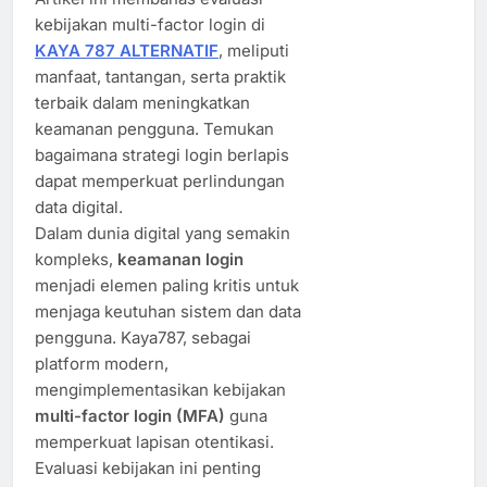
kebijakan multi-factor login di
KAYA 787 ALTERNATIF
, meliputi
manfaat, tantangan, serta praktik
terbaik dalam meningkatkan
keamanan pengguna. Temukan
bagaimana strategi login berlapis
dapat memperkuat perlindungan
data digital.
Dalam dunia digital yang semakin
kompleks,
keamanan login
menjadi elemen paling kritis untuk
menjaga keutuhan sistem dan data
pengguna. Kaya787, sebagai
platform modern,
mengimplementasikan kebijakan
multi-factor login (MFA)
guna
memperkuat lapisan otentikasi.
Evaluasi kebijakan ini penting