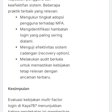
keefektifan sistem. Beberapa
praktik terbaik yang relevan:
Mengukur tingkat adopsi
pengguna terhadap MFA.
Mengidentifikasi hambatan
login yang paling sering
dialami.
Menguji efektivitas sistem
cadangan (recovery option).
Melakukan audit berkala
untuk memastikan kebijakan
tetap relevan dengan
ancaman terbaru.
Kesimpulan
Evaluasi kebijakan multi-factor
login di Kaya787 menunjukkan
bahwa pendekatan ini memberikan