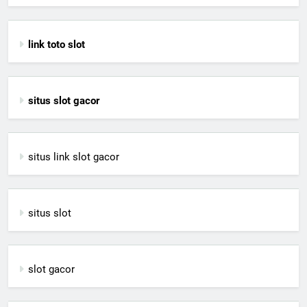
link toto slot
situs slot gacor
situs link slot gacor
situs slot
slot gacor