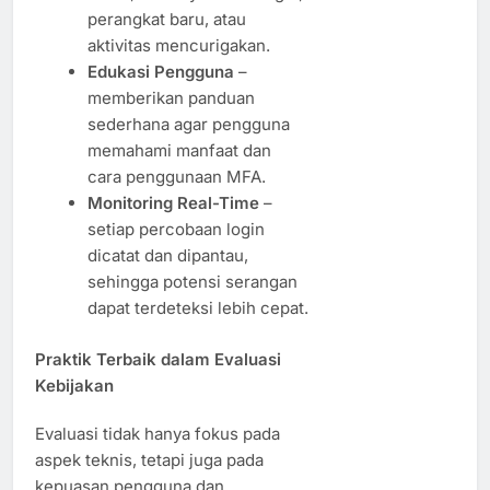
perangkat baru, atau
aktivitas mencurigakan.
Edukasi Pengguna
–
memberikan panduan
sederhana agar pengguna
memahami manfaat dan
cara penggunaan MFA.
Monitoring Real-Time
–
setiap percobaan login
dicatat dan dipantau,
sehingga potensi serangan
dapat terdeteksi lebih cepat.
Praktik Terbaik dalam Evaluasi
Kebijakan
Evaluasi tidak hanya fokus pada
aspek teknis, tetapi juga pada
kepuasan pengguna dan