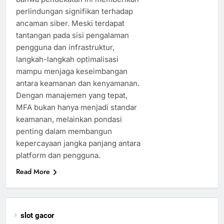
perlindungan signifikan terhadap
ancaman siber. Meski terdapat
tantangan pada sisi pengalaman
pengguna dan infrastruktur,
langkah-langkah optimalisasi
mampu menjaga keseimbangan
antara keamanan dan kenyamanan.
Dengan manajemen yang tepat,
MFA bukan hanya menjadi standar
keamanan, melainkan pondasi
penting dalam membangun
kepercayaan jangka panjang antara
platform dan pengguna.
Read More
slot gacor