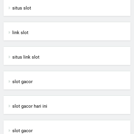
situs slot
link slot
situs link slot
slot gacor
slot gacor hari ini
slot gacor