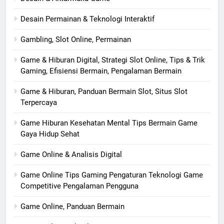
Desain Permainan & Teknologi Interaktif
Gambling, Slot Online, Permainan
Game & Hiburan Digital, Strategi Slot Online, Tips & Trik
Gaming, Efisiensi Bermain, Pengalaman Bermain
Game & Hiburan, Panduan Bermain Slot, Situs Slot
Terpercaya
Game Hiburan Kesehatan Mental Tips Bermain Game
Gaya Hidup Sehat
Game Online & Analisis Digital
Game Online Tips Gaming Pengaturan Teknologi Game
Competitive Pengalaman Pengguna
Game Online, Panduan Bermain