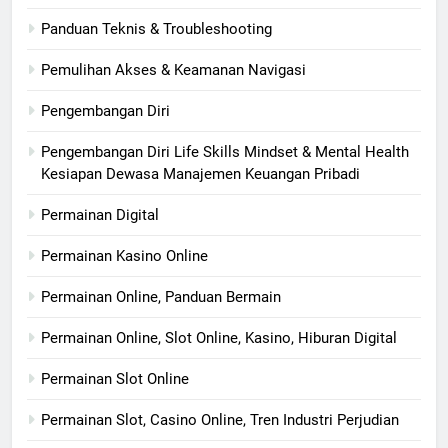
Panduan Teknis & Troubleshooting
Pemulihan Akses & Keamanan Navigasi
Pengembangan Diri
Pengembangan Diri Life Skills Mindset & Mental Health
Kesiapan Dewasa Manajemen Keuangan Pribadi
Permainan Digital
Permainan Kasino Online
Permainan Online, Panduan Bermain
Permainan Online, Slot Online, Kasino, Hiburan Digital
Permainan Slot Online
Permainan Slot, Casino Online, Tren Industri Perjudian