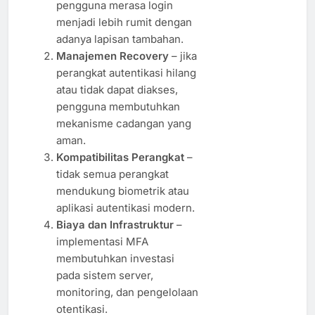
pengguna merasa login
menjadi lebih rumit dengan
adanya lapisan tambahan.
Manajemen Recovery
– jika
perangkat autentikasi hilang
atau tidak dapat diakses,
pengguna membutuhkan
mekanisme cadangan yang
aman.
Kompatibilitas Perangkat
–
tidak semua perangkat
mendukung biometrik atau
aplikasi autentikasi modern.
Biaya dan Infrastruktur
–
implementasi MFA
membutuhkan investasi
pada sistem server,
monitoring, dan pengelolaan
otentikasi.