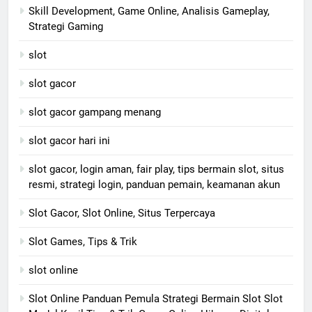
Skill Development, Game Online, Analisis Gameplay,
Strategi Gaming
slot
slot gacor
slot gacor gampang menang
slot gacor hari ini
slot gacor, login aman, fair play, tips bermain slot, situs
resmi, strategi login, panduan pemain, keamanan akun
Slot Gacor, Slot Online, Situs Terpercaya
Slot Games, Tips & Trik
slot online
Slot Online Panduan Pemula Strategi Bermain Slot Slot