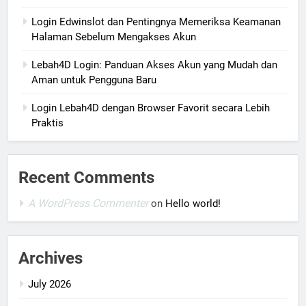
Login Edwinslot dan Pentingnya Memeriksa Keamanan
Halaman Sebelum Mengakses Akun
Lebah4D Login: Panduan Akses Akun yang Mudah dan
Aman untuk Pengguna Baru
Login Lebah4D dengan Browser Favorit secara Lebih
Praktis
Recent Comments
A WordPress Commenter
on
Hello world!
Archives
July 2026