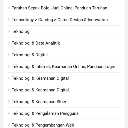
Taruhan Sepak Bola, Judi Online, Panduan Taruhan
Technology > Gaming > Game Design & Innovation
Teknologi
Teknologi & Data Analitik
Teknologi & Digital
Teknologi & Internet, Keamanan Online, Panduan Login
Teknologi & Keamanan Digital
Teknologi & Keamanan Digital.
Teknologi & Keamanan Siber
Teknologi & Pengalaman Pengguna
Teknologi & Pengembangan Web