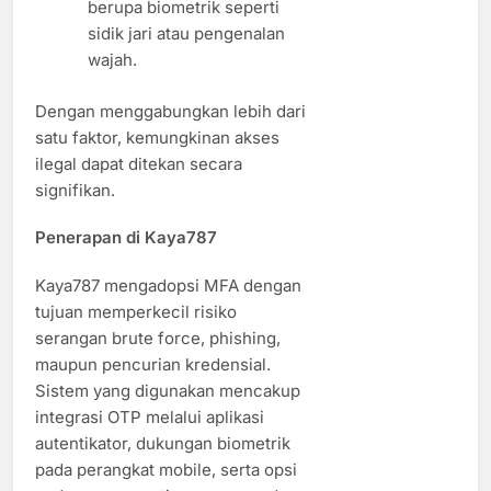
berupa biometrik seperti
sidik jari atau pengenalan
wajah.
Dengan menggabungkan lebih dari
satu faktor, kemungkinan akses
ilegal dapat ditekan secara
signifikan.
Penerapan di Kaya787
Kaya787 mengadopsi MFA dengan
tujuan memperkecil risiko
serangan brute force, phishing,
maupun pencurian kredensial.
Sistem yang digunakan mencakup
integrasi OTP melalui aplikasi
autentikator, dukungan biometrik
pada perangkat mobile, serta opsi