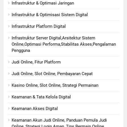
Infrastruktur & Optimasi Jaringan
Infrastruktur & Optimisasi Sistem Digital
Infrastruktur Platform Digital
Infrastruktur Server Digital,Arsitektur Sistem
Online,Optimasi Performa,Stabilitas Akses,Pengalaman
Pengguna
Judi Online, Fitur Platform
Judi Online, Slot Online, Pembayaran Cepat
Kasino Online, Slot Online, Strategi Permainan
Keamanan & Tata Kelola Digital
Keamanan Akses Digital
Keamanan Akun Judi Online, Panduan Pemula Judi
Online, Strategi Login Aman, Tips Bermain Online,