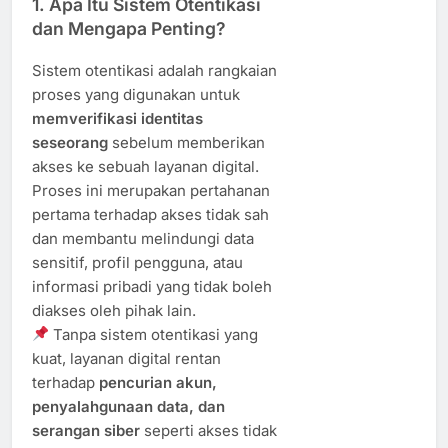
1. Apa Itu Sistem Otentikasi
dan Mengapa Penting?
Sistem otentikasi adalah rangkaian
proses yang digunakan untuk
memverifikasi identitas
seseorang
sebelum memberikan
akses ke sebuah layanan digital.
Proses ini merupakan pertahanan
pertama terhadap akses tidak sah
dan membantu melindungi data
sensitif, profil pengguna, atau
informasi pribadi yang tidak boleh
diakses oleh pihak lain.
Tanpa sistem otentikasi yang
kuat, layanan digital rentan
terhadap
pencurian akun,
penyalahgunaan data, dan
serangan siber
seperti akses tidak