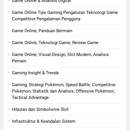
Game Online & Analisis Digital
Game Online Tips Gaming Pengaturan Teknologi Game
Competitive Pengalaman Pengguna
Game Online, Panduan Bermain
Game Online, Teknologi Game, Review Game
Game Online, Visual Design, Slot Modern, Analisis
Pemain
Gaming Insight & Trends
Gaming, Strategi Pokémon, Speed Battle, Competitive
Pokémon, Statistik dan Analisis, Offensive Pokémon,
Tactical Advantage
Hiburan dan Simbolisme Slot
Infrastruktur & Keandalan Sistem