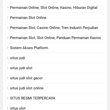
Permainan Online, Slot Online, Kasino, Hiburan Digital
Permainan Slot Online
Permainan Slot, Casino Online, Tren Industri Perjudian
Permainan Slot, Slot Online, Panduan Permainan Kasino
Sistem Akses Platform
situs judi
situs judi slot
situs judi slot gacor
situs judi slot online
SITUS RESMI TERPERCAYA
situs slot