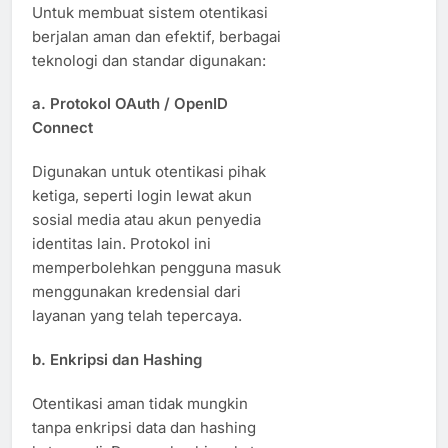
Untuk membuat sistem otentikasi
berjalan aman dan efektif, berbagai
teknologi dan standar digunakan:
a. Protokol OAuth / OpenID
Connect
Digunakan untuk otentikasi pihak
ketiga, seperti login lewat akun
sosial media atau akun penyedia
identitas lain. Protokol ini
memperbolehkan pengguna masuk
menggunakan kredensial dari
layanan yang telah tepercaya.
b. Enkripsi dan Hashing
Otentikasi aman tidak mungkin
tanpa enkripsi data dan hashing