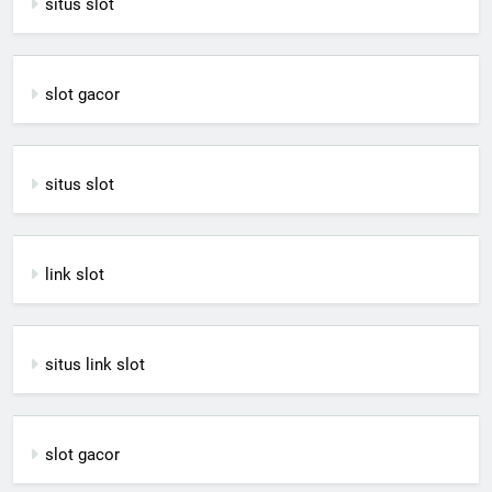
situs slot
slot gacor
situs slot
link slot
situs link slot
slot gacor