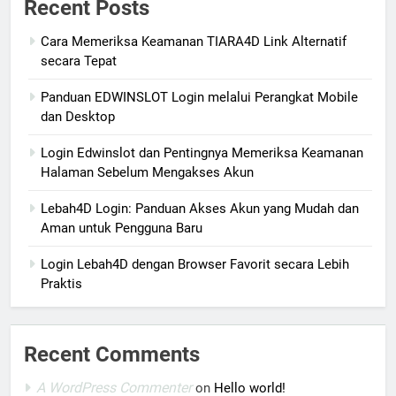
Recent Posts
Cara Memeriksa Keamanan TIARA4D Link Alternatif
secara Tepat
Panduan EDWINSLOT Login melalui Perangkat Mobile
dan Desktop
Login Edwinslot dan Pentingnya Memeriksa Keamanan
Halaman Sebelum Mengakses Akun
Lebah4D Login: Panduan Akses Akun yang Mudah dan
Aman untuk Pengguna Baru
Login Lebah4D dengan Browser Favorit secara Lebih
Praktis
Recent Comments
A WordPress Commenter
on
Hello world!