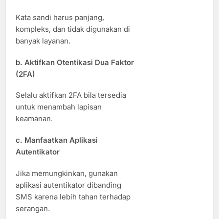
Kata sandi harus panjang,
kompleks, dan tidak digunakan di
banyak layanan.
b. Aktifkan Otentikasi Dua Faktor
(2FA)
Selalu aktifkan 2FA bila tersedia
untuk menambah lapisan
keamanan.
c. Manfaatkan Aplikasi
Autentikator
Jika memungkinkan, gunakan
aplikasi autentikator dibanding
SMS karena lebih tahan terhadap
serangan.