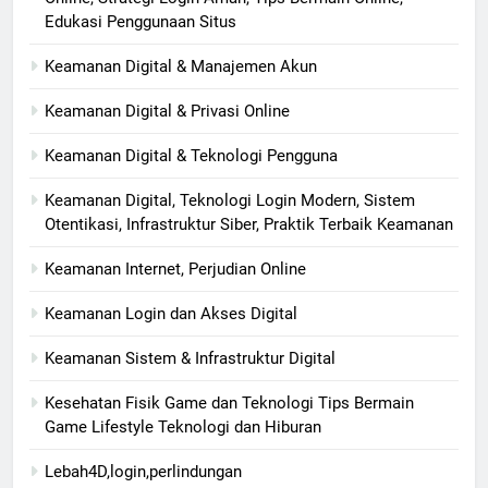
Edukasi Penggunaan Situs
Keamanan Digital & Manajemen Akun
Keamanan Digital & Privasi Online
Keamanan Digital & Teknologi Pengguna
Keamanan Digital, Teknologi Login Modern, Sistem
Otentikasi, Infrastruktur Siber, Praktik Terbaik Keamanan
Keamanan Internet, Perjudian Online
Keamanan Login dan Akses Digital
Keamanan Sistem & Infrastruktur Digital
Kesehatan Fisik Game dan Teknologi Tips Bermain
Game Lifestyle Teknologi dan Hiburan
Lebah4D,login,perlindungan