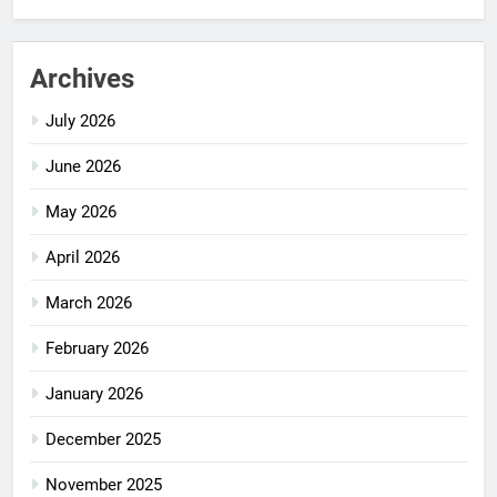
Archives
July 2026
June 2026
May 2026
April 2026
March 2026
February 2026
January 2026
December 2025
November 2025