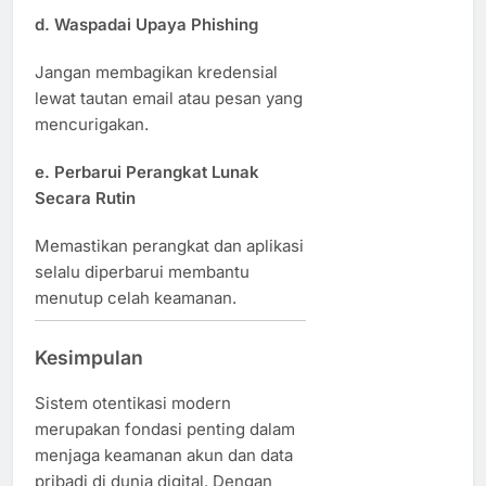
d. Waspadai Upaya Phishing
Jangan membagikan kredensial
lewat tautan email atau pesan yang
mencurigakan.
e. Perbarui Perangkat Lunak
Secara Rutin
Memastikan perangkat dan aplikasi
selalu diperbarui membantu
menutup celah keamanan.
Kesimpulan
Sistem otentikasi modern
merupakan fondasi penting dalam
menjaga keamanan akun dan data
pribadi di dunia digital. Dengan