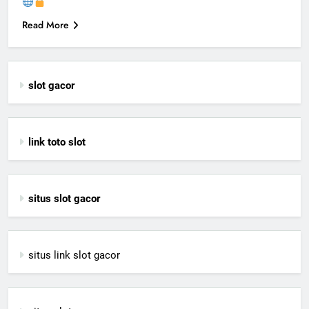
Read More
slot gacor
link toto slot
situs slot gacor
situs link slot gacor