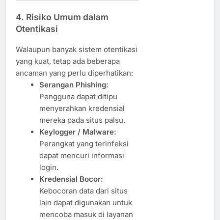
4. Risiko Umum dalam
Otentikasi
Walaupun banyak sistem otentikasi
yang kuat, tetap ada beberapa
ancaman yang perlu diperhatikan:
Serangan Phishing:
Pengguna dapat ditipu
menyerahkan kredensial
mereka pada situs palsu.
Keylogger / Malware:
Perangkat yang terinfeksi
dapat mencuri informasi
login.
Kredensial Bocor:
Kebocoran data dari situs
lain dapat digunakan untuk
mencoba masuk di layanan