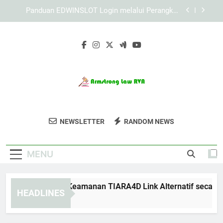
Skip
Login Edwinslot dan Pentingnya Memeriksa
to
Keamanan Halaman Sebelum Mengakses Akun
content
Lebah4D Login: Panduan Akses Akun yang Mudah
dan Aman untuk Pengguna Baru
Cara Memeriksa Keamanan TIARA4D Link
Alternatif secara Tepat
Panduan EDWINSLOT Login melalui Perangkat
Mobile dan Desktop
Login Edwinslot dan Pentingnya Memeriksa
Keamanan Halaman Sebelum Mengakses Akun
Armstrong Law
Dapatkan Layanan Konsultasi Hukum
Lebah4D Login: Panduan Akses Akun yang Mudah
NEWSLETTER
RANDOM NEWS
RVA
dan Aman untuk Pengguna Baru
Profesional Dari Armstrong Law RVA.
MENU
ra Memeriksa Keamanan TIARA4D Link Alternatif secara Tep
HEADLINES
Weeks Ago