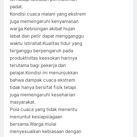
padat.
Kondisi cuaca malam yang ekstrem
juga memengaruhi kenyamanan
warga.Kebisingan akibat hujan
lebat dan petir dapat mengganggu
waktu istirahat.Kualitas tidur yang
terganggu berpengaruh pada
produktivitas keesokan harinya
terutama bagi pekerja dan
pelajar.Kondisi ini menunjukkan
bahwa dampak cuaca ekstrem
tidak hanya bersifat fisik tetapi
juga memengaruhi keseharian
masyarakat.
Pola cuaca yang tidak menentu
menuntut kesiapsiagaan
bersama.Warga mulai
menyesuaikan kebiasaan dengan