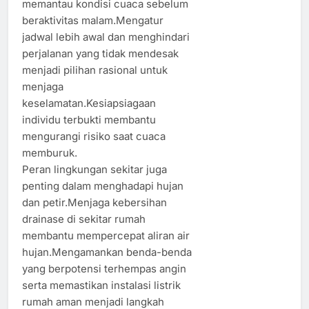
memantau kondisi cuaca sebelum
beraktivitas malam.Mengatur
jadwal lebih awal dan menghindari
perjalanan yang tidak mendesak
menjadi pilihan rasional untuk
menjaga
keselamatan.Kesiapsiagaan
individu terbukti membantu
mengurangi risiko saat cuaca
memburuk.
Peran lingkungan sekitar juga
penting dalam menghadapi hujan
dan petir.Menjaga kebersihan
drainase di sekitar rumah
membantu mempercepat aliran air
hujan.Mengamankan benda-benda
yang berpotensi terhempas angin
serta memastikan instalasi listrik
rumah aman menjadi langkah