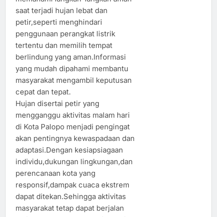
saat terjadi hujan lebat dan
petir,seperti menghindari
penggunaan perangkat listrik
tertentu dan memilih tempat
berlindung yang aman.Informasi
yang mudah dipahami membantu
masyarakat mengambil keputusan
cepat dan tepat.
Hujan disertai petir yang
mengganggu aktivitas malam hari
di Kota Palopo menjadi pengingat
akan pentingnya kewaspadaan dan
adaptasi.Dengan kesiapsiagaan
individu,dukungan lingkungan,dan
perencanaan kota yang
responsif,dampak cuaca ekstrem
dapat ditekan.Sehingga aktivitas
masyarakat tetap dapat berjalan