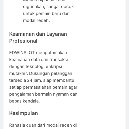
digunakan, sangat cocok
untuk pemain baru dan
modal receh.
Keamanan dan Layanan
Profesional
EDWINSLOT mengutamakan
keamanan data dan transaksi
dengan teknologi enkripsi
mutakhir. Dukungan pelanggan
tersedia 24 jam, siap membantu
setiap permasalahan pemain agar
pengalaman bermain nyaman dan
bebas kendala.
Kesimpulan
Rahasia cuan dari modal receh di