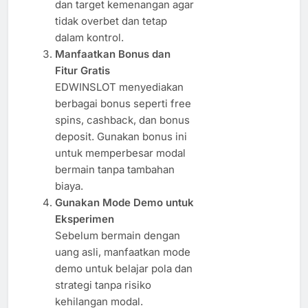
dan target kemenangan agar
tidak overbet dan tetap
dalam kontrol.
Manfaatkan Bonus dan
Fitur Gratis
EDWINSLOT menyediakan
berbagai bonus seperti free
spins, cashback, dan bonus
deposit. Gunakan bonus ini
untuk memperbesar modal
bermain tanpa tambahan
biaya.
Gunakan Mode Demo untuk
Eksperimen
Sebelum bermain dengan
uang asli, manfaatkan mode
demo untuk belajar pola dan
strategi tanpa risiko
kehilangan modal.