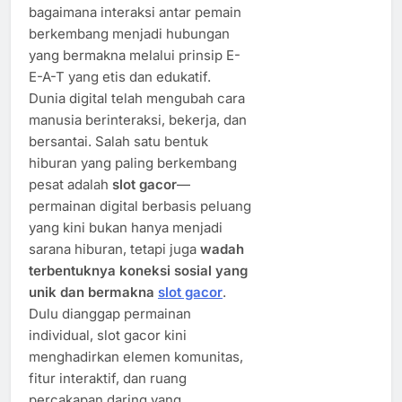
bagaimana interaksi antar pemain
berkembang menjadi hubungan
yang bermakna melalui prinsip E-
E-A-T yang etis dan edukatif.
Dunia digital telah mengubah cara
manusia berinteraksi, bekerja, dan
bersantai. Salah satu bentuk
hiburan yang paling berkembang
pesat adalah
slot gacor
—
permainan digital berbasis peluang
yang kini bukan hanya menjadi
sarana hiburan, tetapi juga
wadah
terbentuknya koneksi sosial yang
unik dan bermakna
slot gacor
.
Dulu dianggap permainan
individual, slot gacor kini
menghadirkan elemen komunitas,
fitur interaktif, dan ruang
percakapan daring yang