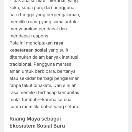
Tidak ada struktur hierarkis yang
kaku; siapa pun, dari pengguna
baru hingga yang berpengalaman,
memiliki ruang yang sama untuk
menyuarakan pendapat dan
mendapat respons.
Pola ini menciptakan
rasa
kesetaraan sosial
yang sulit
ditemukan dalam banyak institusi
tradisional. Pengguna merasa
aman untuk berbicara, bertanya,
atau sekadar berbagi pengalaman
tanpa takut dihakimi. Dari sinilah
rasa memiliki terhadap komunitas
mulai tumbuh—karena semua
suara memiliki bobot yang setara.
Ruang Maya sebagai
Ekosistem Sosial Baru