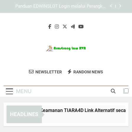
Skip
Login Edwinslot dan Pentingnya Memeriksa
to
Keamanan Halaman Sebelum Mengakses Akun
content
Lebah4D Login: Panduan Akses Akun yang Mudah
dan Aman untuk Pengguna Baru
Cara Memeriksa Keamanan TIARA4D Link
Alternatif secara Tepat
Panduan EDWINSLOT Login melalui Perangkat
Mobile dan Desktop
Login Edwinslot dan Pentingnya Memeriksa
Keamanan Halaman Sebelum Mengakses Akun
Armstrong Law
Dapatkan Layanan Konsultasi Hukum
Lebah4D Login: Panduan Akses Akun yang Mudah
NEWSLETTER
RANDOM NEWS
RVA
dan Aman untuk Pengguna Baru
Profesional Dari Armstrong Law RVA.
MENU
ra Memeriksa Keamanan TIARA4D Link Alternatif secara Tep
HEADLINES
Weeks Ago