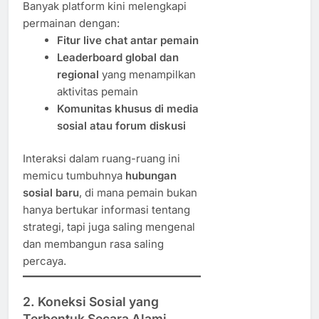
Banyak platform kini melengkapi
permainan dengan:
Fitur live chat antar pemain
Leaderboard global dan
regional
yang menampilkan
aktivitas pemain
Komunitas khusus di media
sosial atau forum diskusi
Interaksi dalam ruang-ruang ini
memicu tumbuhnya
hubungan
sosial baru
, di mana pemain bukan
hanya bertukar informasi tentang
strategi, tapi juga saling mengenal
dan membangun rasa saling
percaya.
2.
Koneksi Sosial yang
Terbentuk Secara Alami