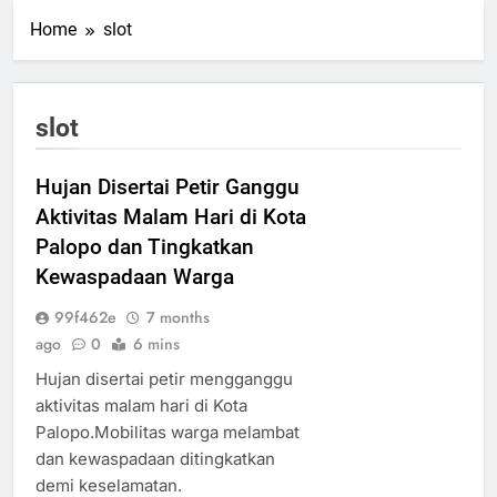
Home
slot
slot
Hujan Disertai Petir Ganggu
Aktivitas Malam Hari di Kota
Palopo dan Tingkatkan
Kewaspadaan Warga
99f462e
7 months
ago
0
6 mins
Hujan disertai petir mengganggu
aktivitas malam hari di Kota
Palopo.Mobilitas warga melambat
dan kewaspadaan ditingkatkan
demi keselamatan.