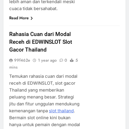
lebih aman dan terkendali meski
cuaca tidak bersahabat.
Read More
Rahasia Cuan dari Modal
Receh di EDWINSLOT Slot
Gacor Thailand
99f462e
1 year ago
0
5
mins
Temukan rahasia cuan dari modal
receh di EDWINSLOT, slot gacor
Thailand yang memberikan
peluang menang besar. Strategi
jitu dan fitur unggulan mendukung
kemenangan tanpa
slot thailand
.
Bermain slot online kini bukan
hanya untuk pemain dengan modal