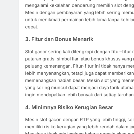
mengalami kekalahan cenderung memilih slot denga
Mesin dengan pembayaran yang lebih sering mem
untuk menikmati permainan lebih lama tanpa kehila
cepat.
3.
Fitur dan Bonus Menarik
Slot gacor sering kali dilengkapi dengan fitur-fitur
putaran gratis, simbol liar, atau bonus khusus yan
peluang kemenangan. Fitur-fitur ini tidak hanya 
lebih menyenangkan, tetapi juga dapat memberikan
memenangkan hadiah besar. Mesin slot yang menaw
yang sering muncul dapat menjadi daya tarik utama
ingin mendapatkan lebih banyak dari setiap taruha
4.
Minimnya Risiko Kerugian Besar
Mesin slot gacor, dengan RTP yang lebih tinggi, se
memiliki risiko kerugian yang lebih rendah dalam j
Meskipun tidak ada jaminan bahwa pemain akan men