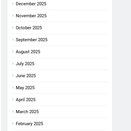
December 2025
November 2025
October 2025
September 2025
August 2025
July 2025
June 2025
May 2025
April 2025
March 2025
February 2025