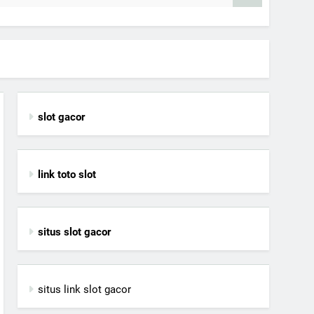
slot gacor
link toto slot
situs slot gacor
situs link slot gacor