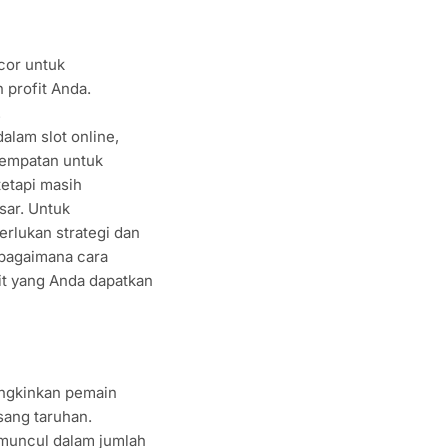
cor untuk
profit Anda.
!
dalam slot online,
sempatan untuk
tetapi masih
ar. Untuk
rlukan strategi dan
 bagaimana cara
it yang Anda dapatkan
ungkinkan pemain
ang taruhan.
r muncul dalam jumlah