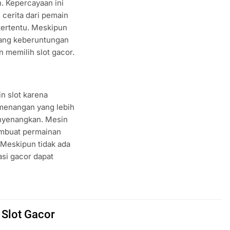
. Kepercayaan ini
 cerita dari pemain
tertentu. Meskipun
ntang keberuntungan
 memilih slot gacor.
n slot karena
menangan yang lebih
enyenangkan. Mesin
embuat permainan
Meskipun tidak ada
si gacor dapat
Slot Gacor