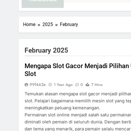
Home
2025
February
February 2025
Mengapa Slot Gacor Menjadi Piliha
Slot
99f462e
1 Year Ago
0
7 Mins
Temukan alasan mengapa slot gacor menjadi piliha
slot. Pelajari bagaimana memilih mesin slot yang te
meningkatkan peluang kemenangan.
Permainan slot online menjadi salah satu permaina
diminati oleh pemain di seluruh dunia. Dengan berb
dan tema yang menarik, para pemain selalu mencar