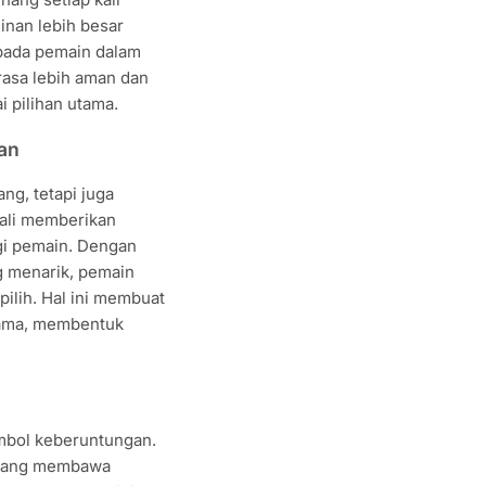
inan lebih besar
epada pemain dalam
rasa lebih aman dan
i pilihan utama.
an
g, tetapi juga
kali memberikan
i pemain. Dengan
g menarik, pemain
ilih. Hal ini membuat
 sama, membentuk
imbol keberuntungan.
 yang membawa