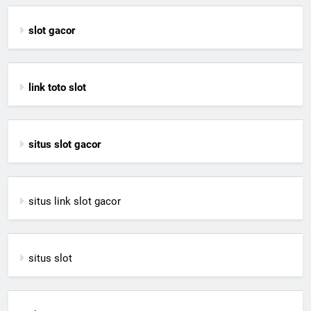
slot gacor
link toto slot
situs slot gacor
situs link slot gacor
situs slot