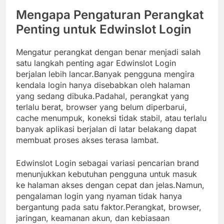
Mengapa Pengaturan Perangkat
Penting untuk Edwinslot Login
Mengatur perangkat dengan benar menjadi salah
satu langkah penting agar Edwinslot Login
berjalan lebih lancar.Banyak pengguna mengira
kendala login hanya disebabkan oleh halaman
yang sedang dibuka.Padahal, perangkat yang
terlalu berat, browser yang belum diperbarui,
cache menumpuk, koneksi tidak stabil, atau terlalu
banyak aplikasi berjalan di latar belakang dapat
membuat proses akses terasa lambat.
Edwinslot Login sebagai variasi pencarian brand
menunjukkan kebutuhan pengguna untuk masuk
ke halaman akses dengan cepat dan jelas.Namun,
pengalaman login yang nyaman tidak hanya
bergantung pada satu faktor.Perangkat, browser,
jaringan, keamanan akun, dan kebiasaan