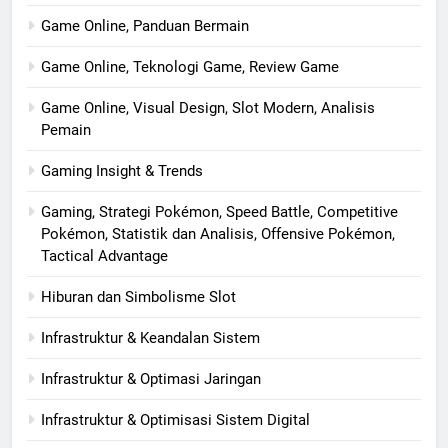
Game Online, Panduan Bermain
Game Online, Teknologi Game, Review Game
Game Online, Visual Design, Slot Modern, Analisis
Pemain
Gaming Insight & Trends
Gaming, Strategi Pokémon, Speed Battle, Competitive
Pokémon, Statistik dan Analisis, Offensive Pokémon,
Tactical Advantage
Hiburan dan Simbolisme Slot
Infrastruktur & Keandalan Sistem
Infrastruktur & Optimasi Jaringan
Infrastruktur & Optimisasi Sistem Digital