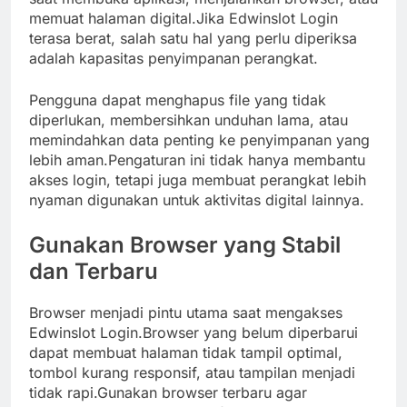
memuat halaman digital.Jika Edwinslot Login
terasa berat, salah satu hal yang perlu diperiksa
adalah kapasitas penyimpanan perangkat.
Pengguna dapat menghapus file yang tidak
diperlukan, membersihkan unduhan lama, atau
memindahkan data penting ke penyimpanan yang
lebih aman.Pengaturan ini tidak hanya membantu
akses login, tetapi juga membuat perangkat lebih
nyaman digunakan untuk aktivitas digital lainnya.
Gunakan Browser yang Stabil
dan Terbaru
Browser menjadi pintu utama saat mengakses
Edwinslot Login.Browser yang belum diperbarui
dapat membuat halaman tidak tampil optimal,
tombol kurang responsif, atau tampilan menjadi
tidak rapi.Gunakan browser terbaru agar