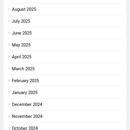
August 2025
July 2025
June 2025
May 2025
April 2025
March 2025
February 2025
January 2025
December 2024
November 2024
October 2024