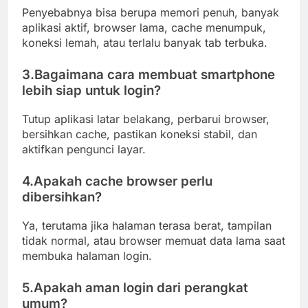
Penyebabnya bisa berupa memori penuh, banyak
aplikasi aktif, browser lama, cache menumpuk,
koneksi lemah, atau terlalu banyak tab terbuka.
3.Bagaimana cara membuat smartphone
lebih siap untuk login?
Tutup aplikasi latar belakang, perbarui browser,
bersihkan cache, pastikan koneksi stabil, dan
aktifkan pengunci layar.
4.Apakah cache browser perlu
dibersihkan?
Ya, terutama jika halaman terasa berat, tampilan
tidak normal, atau browser memuat data lama saat
membuka halaman login.
5.Apakah aman login dari perangkat
umum?