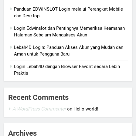
Panduan EDWINSLOT Login melalui Perangkat Mobile
dan Desktop
Login Edwinslot dan Pentingnya Memeriksa Keamanan
Halaman Sebelum Mengakses Akun
Lebah4D Login: Panduan Akses Akun yang Mudah dan
Aman untuk Pengguna Baru
Login Lebah4D dengan Browser Favorit secara Lebih
Praktis
Recent Comments
A WordPress Commenter
on
Hello world!
Archives