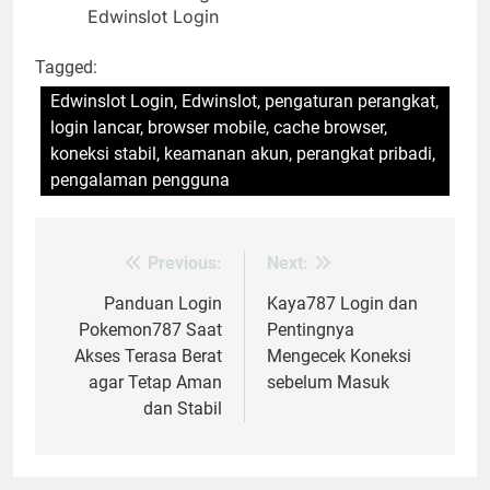
Edwinslot Login
Tagged:
Edwinslot Login, Edwinslot, pengaturan perangkat,
login lancar, browser mobile, cache browser,
koneksi stabil, keamanan akun, perangkat pribadi,
pengalaman pengguna
Previous:
Next:
Post
navigation
Panduan Login
Kaya787 Login dan
Pokemon787 Saat
Pentingnya
Akses Terasa Berat
Mengecek Koneksi
agar Tetap Aman
sebelum Masuk
dan Stabil