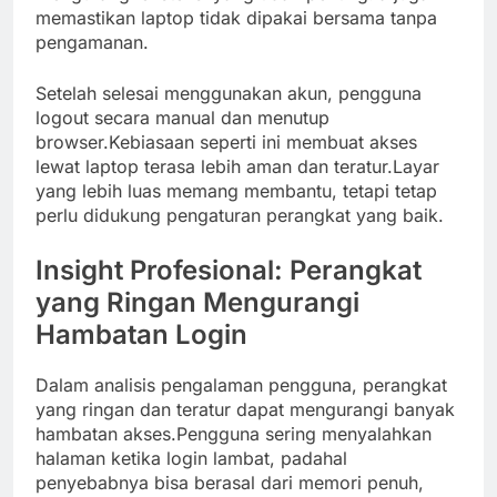
memastikan laptop tidak dipakai bersama tanpa
pengamanan.
Setelah selesai menggunakan akun, pengguna
logout secara manual dan menutup
browser.Kebiasaan seperti ini membuat akses
lewat laptop terasa lebih aman dan teratur.Layar
yang lebih luas memang membantu, tetapi tetap
perlu didukung pengaturan perangkat yang baik.
Insight Profesional: Perangkat
yang Ringan Mengurangi
Hambatan Login
Dalam analisis pengalaman pengguna, perangkat
yang ringan dan teratur dapat mengurangi banyak
hambatan akses.Pengguna sering menyalahkan
halaman ketika login lambat, padahal
penyebabnya bisa berasal dari memori penuh,