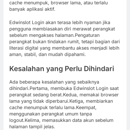
cache menumpuk, browser lama, atau terlalu
banyak aplikasi aktif.
Edwinslot Login akan terasa lebih nyaman jika
pengguna membiasakan diri merawat perangkat
sebelum mengakses halaman.Pengaturan
perangkat bukan tindakan rumit, tetapi bagian dari
literasi digital yang membantu akses menjadi lebih
aman, stabil, dan mudah dipahami.
Kesalahan yang Perlu Dihindari
Ada beberapa kesalahan yang sebaiknya
dihindari.Pertama, membuka Edwinslot Login saat
perangkat sedang berat.Kedua, memakai browser
lama yang tidak diperbarui.Ketiga, membiarkan
cache menumpuk terlalu lama.Keempat,
menggunakan perangkat umum tanpa
logout.Kelima, memasukkan data akun sebelum
halaman tampil jelas.