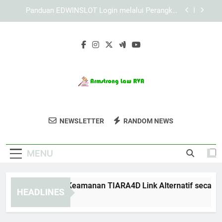
Skip
Login Edwinslot dan Pentingnya Memeriksa
to
Keamanan Halaman Sebelum Mengakses Akun
content
Lebah4D Login: Panduan Akses Akun yang Mudah
dan Aman untuk Pengguna Baru
Cara Memeriksa Keamanan TIARA4D Link
Alternatif secara Tepat
Panduan EDWINSLOT Login melalui Perangkat
Mobile dan Desktop
Login Edwinslot dan Pentingnya Memeriksa
Keamanan Halaman Sebelum Mengakses Akun
Armstrong Law
Dapatkan Layanan Konsultasi Hukum
Lebah4D Login: Panduan Akses Akun yang Mudah
NEWSLETTER
RANDOM NEWS
RVA
dan Aman untuk Pengguna Baru
Profesional Dari Armstrong Law RVA.
MENU
ra Memeriksa Keamanan TIARA4D Link Alternatif secara Tep
HEADLINES
Weeks Ago