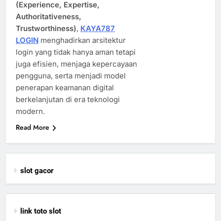
(Experience, Expertise,
Authoritativeness,
Trustworthiness)
,
KAYA787
LOGIN
menghadirkan arsitektur
login yang tidak hanya aman tetapi
juga efisien, menjaga kepercayaan
pengguna, serta menjadi model
penerapan keamanan digital
berkelanjutan di era teknologi
modern.
Read More
slot gacor
link toto slot