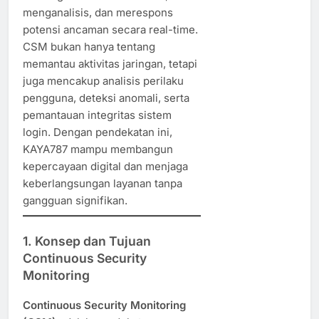
menganalisis, dan merespons
potensi ancaman secara real-time.
CSM bukan hanya tentang
memantau aktivitas jaringan, tetapi
juga mencakup analisis perilaku
pengguna, deteksi anomali, serta
pemantauan integritas sistem
login. Dengan pendekatan ini,
KAYA787 mampu membangun
kepercayaan digital dan menjaga
keberlangsungan layanan tanpa
gangguan signifikan.
1. Konsep dan Tujuan
Continuous Security
Monitoring
Continuous Security Monitoring