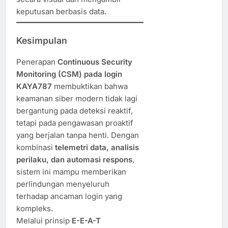
keputusan berbasis data.
Kesimpulan
Penerapan
Continuous Security
Monitoring (CSM) pada login
KAYA787
membuktikan bahwa
keamanan siber modern tidak lagi
bergantung pada deteksi reaktif,
tetapi pada pengawasan proaktif
yang berjalan tanpa henti. Dengan
kombinasi
telemetri data, analisis
perilaku, dan automasi respons
,
sistem ini mampu memberikan
perlindungan menyeluruh
terhadap ancaman login yang
kompleks.
Melalui prinsip
E-E-A-T