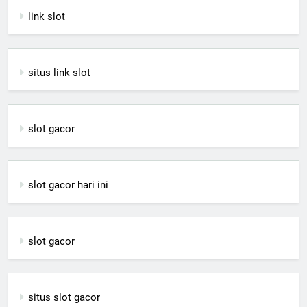
link slot
situs link slot
slot gacor
slot gacor hari ini
slot gacor
situs slot gacor