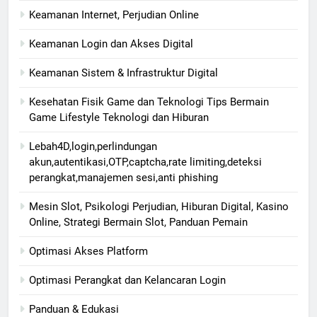
Keamanan Internet, Perjudian Online
Keamanan Login dan Akses Digital
Keamanan Sistem & Infrastruktur Digital
Kesehatan Fisik Game dan Teknologi Tips Bermain
Game Lifestyle Teknologi dan Hiburan
Lebah4D,login,perlindungan
akun,autentikasi,OTP,captcha,rate limiting,deteksi
perangkat,manajemen sesi,anti phishing
Mesin Slot, Psikologi Perjudian, Hiburan Digital, Kasino
Online, Strategi Bermain Slot, Panduan Pemain
Optimasi Akses Platform
Optimasi Perangkat dan Kelancaran Login
Panduan & Edukasi