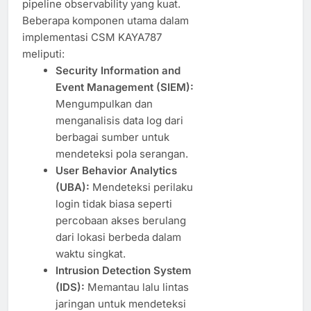
pipeline observability yang kuat.
Beberapa komponen utama dalam
implementasi CSM KAYA787
meliputi:
Security Information and
Event Management (SIEM):
Mengumpulkan dan
menganalisis data log dari
berbagai sumber untuk
mendeteksi pola serangan.
User Behavior Analytics
(UBA):
Mendeteksi perilaku
login tidak biasa seperti
percobaan akses berulang
dari lokasi berbeda dalam
waktu singkat.
Intrusion Detection System
(IDS):
Memantau lalu lintas
jaringan untuk mendeteksi