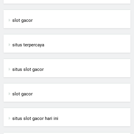
slot gacor
situs terpercaya
situs slot gacor
slot gacor
situs slot gacor hari ini