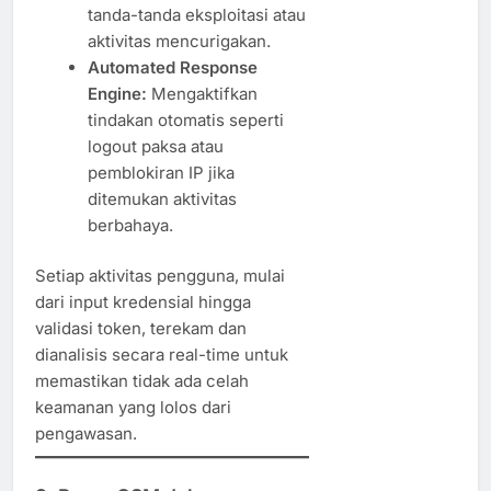
tanda-tanda eksploitasi atau
aktivitas mencurigakan.
Automated Response
Engine:
Mengaktifkan
tindakan otomatis seperti
logout paksa atau
pemblokiran IP jika
ditemukan aktivitas
berbahaya.
Setiap aktivitas pengguna, mulai
dari input kredensial hingga
validasi token, terekam dan
dianalisis secara real-time untuk
memastikan tidak ada celah
keamanan yang lolos dari
pengawasan.