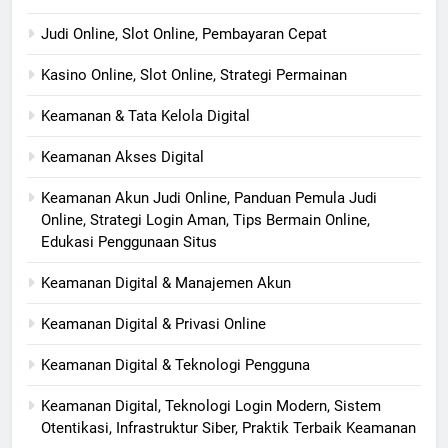
Judi Online, Slot Online, Pembayaran Cepat
Kasino Online, Slot Online, Strategi Permainan
Keamanan & Tata Kelola Digital
Keamanan Akses Digital
Keamanan Akun Judi Online, Panduan Pemula Judi
Online, Strategi Login Aman, Tips Bermain Online,
Edukasi Penggunaan Situs
Keamanan Digital & Manajemen Akun
Keamanan Digital & Privasi Online
Keamanan Digital & Teknologi Pengguna
Keamanan Digital, Teknologi Login Modern, Sistem
Otentikasi, Infrastruktur Siber, Praktik Terbaik Keamanan