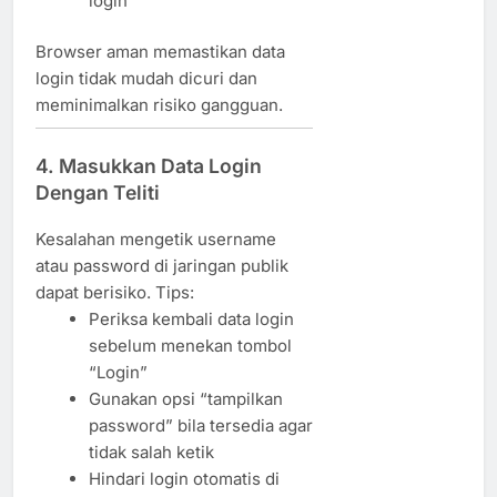
login
Browser aman memastikan data
login tidak mudah dicuri dan
meminimalkan risiko gangguan.
4. Masukkan Data Login
Dengan Teliti
Kesalahan mengetik username
atau password di jaringan publik
dapat berisiko. Tips:
Periksa kembali data login
sebelum menekan tombol
“Login”
Gunakan opsi “tampilkan
password” bila tersedia agar
tidak salah ketik
Hindari login otomatis di