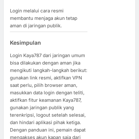
Login melalui cara resmi
membantu menjaga akun tetap
aman di jaringan publik.
Kesimpulan
Login Kaya787 dari jaringan umum
bisa dilakukan dengan aman jika
mengikuti langkah-langkah berikut:
gunakan link resmi, aktifkan VPN
saat perlu, pilih browser aman,
masukkan data login dengan teliti,
aktifkan fitur keamanan Kaya787,
gunakan jaringan publik yang
terenkripsi, logout setelah selesai,
dan hindari aplikasi pihak ketiga.
Dengan panduan ini, pemain dapat
mengakses akun kapan saja dari