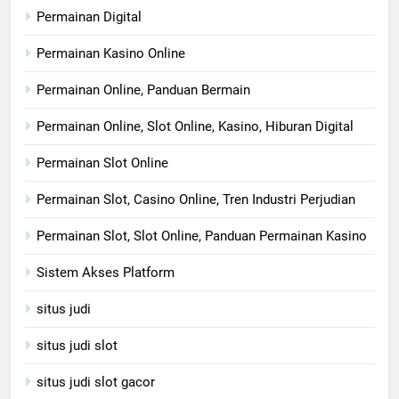
Permainan Digital
Permainan Kasino Online
Permainan Online, Panduan Bermain
Permainan Online, Slot Online, Kasino, Hiburan Digital
Permainan Slot Online
Permainan Slot, Casino Online, Tren Industri Perjudian
Permainan Slot, Slot Online, Panduan Permainan Kasino
Sistem Akses Platform
situs judi
situs judi slot
situs judi slot gacor