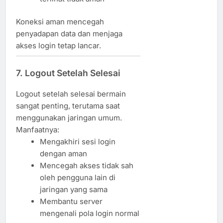
Koneksi aman mencegah
penyadapan data dan menjaga
akses login tetap lancar.
7. Logout Setelah Selesai
Logout setelah selesai bermain
sangat penting, terutama saat
menggunakan jaringan umum.
Manfaatnya:
Mengakhiri sesi login
dengan aman
Mencegah akses tidak sah
oleh pengguna lain di
jaringan yang sama
Membantu server
mengenali pola login normal