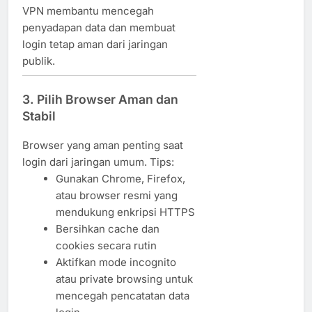
VPN membantu mencegah
penyadapan data dan membuat
login tetap aman dari jaringan
publik.
3. Pilih Browser Aman dan
Stabil
Browser yang aman penting saat
login dari jaringan umum. Tips:
Gunakan Chrome, Firefox,
atau browser resmi yang
mendukung enkripsi HTTPS
Bersihkan cache dan
cookies secara rutin
Aktifkan mode incognito
atau private browsing untuk
mencegah pencatatan data