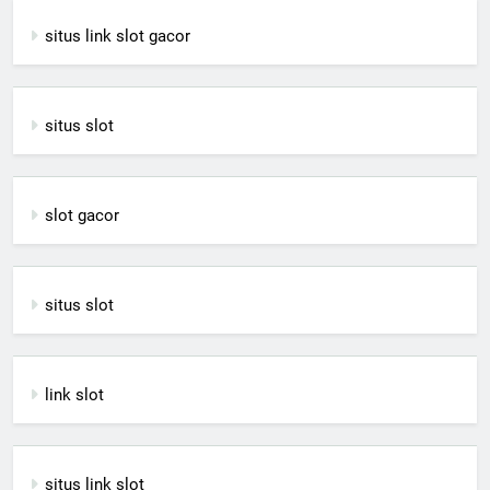
situs link slot gacor
situs slot
slot gacor
situs slot
link slot
situs link slot