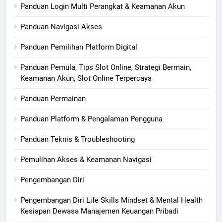
Panduan Login Multi Perangkat & Keamanan Akun
Panduan Navigasi Akses
Panduan Pemilihan Platform Digital
Panduan Pemula, Tips Slot Online, Strategi Bermain,
Keamanan Akun, Slot Online Terpercaya
Panduan Permainan
Panduan Platform & Pengalaman Pengguna
Panduan Teknis & Troubleshooting
Pemulihan Akses & Keamanan Navigasi
Pengembangan Diri
Pengembangan Diri Life Skills Mindset & Mental Health
Kesiapan Dewasa Manajemen Keuangan Pribadi