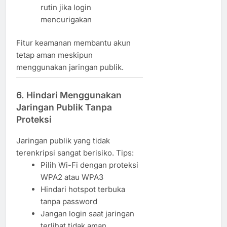
rutin jika login
mencurigakan
Fitur keamanan membantu akun
tetap aman meskipun
menggunakan jaringan publik.
6. Hindari Menggunakan
Jaringan Publik Tanpa
Proteksi
Jaringan publik yang tidak
terenkripsi sangat berisiko. Tips:
Pilih Wi-Fi dengan proteksi
WPA2 atau WPA3
Hindari hotspot terbuka
tanpa password
Jangan login saat jaringan
terlihat tidak aman