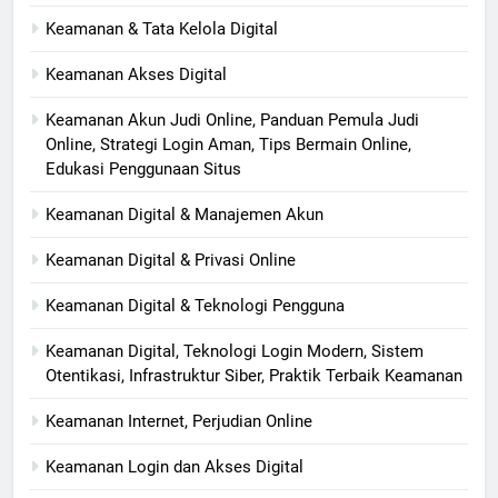
Keamanan & Tata Kelola Digital
Keamanan Akses Digital
Keamanan Akun Judi Online, Panduan Pemula Judi
Online, Strategi Login Aman, Tips Bermain Online,
Edukasi Penggunaan Situs
Keamanan Digital & Manajemen Akun
Keamanan Digital & Privasi Online
Keamanan Digital & Teknologi Pengguna
Keamanan Digital, Teknologi Login Modern, Sistem
Otentikasi, Infrastruktur Siber, Praktik Terbaik Keamanan
Keamanan Internet, Perjudian Online
Keamanan Login dan Akses Digital