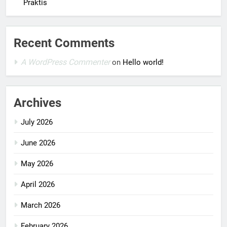
Praktis
Recent Comments
A WordPress Commenter
on
Hello world!
Archives
July 2026
June 2026
May 2026
April 2026
March 2026
February 2026