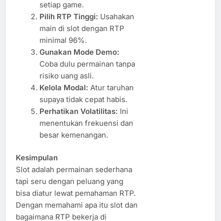
setiap game.
Pilih RTP Tinggi:
Usahakan
main di slot dengan RTP
minimal 96%.
Gunakan Mode Demo:
Coba dulu permainan tanpa
risiko uang asli.
Kelola Modal:
Atur taruhan
supaya tidak cepat habis.
Perhatikan Volatilitas:
Ini
menentukan frekuensi dan
besar kemenangan.
Kesimpulan
Slot adalah permainan sederhana
tapi seru dengan peluang yang
bisa diatur lewat pemahaman RTP.
Dengan memahami apa itu slot dan
bagaimana RTP bekerja di