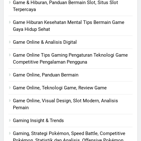
Game & Hiburan, Panduan Bermain Slot, Situs Slot
Terpercaya
Game Hiburan Kesehatan Mental Tips Bermain Game
Gaya Hidup Sehat
Game Online & Analisis Digital
Game Online Tips Gaming Pengaturan Teknologi Game
Competitive Pengalaman Pengguna
Game Online, Panduan Bermain
Game Online, Teknologi Game, Review Game
Game Online, Visual Design, Slot Modern, Analisis
Pemain
Gaming Insight & Trends
Gaming, Strategi Pokémon, Speed Battle, Competitive
Pokémon, Statistik dan Analisis, Offensive Pokémon,