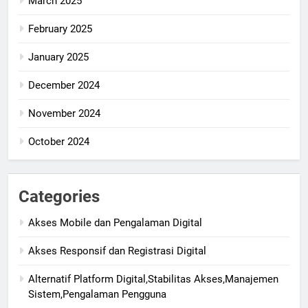
March 2025
February 2025
January 2025
December 2024
November 2024
October 2024
Categories
Akses Mobile dan Pengalaman Digital
Akses Responsif dan Registrasi Digital
Alternatif Platform Digital,Stabilitas Akses,Manajemen
Sistem,Pengalaman Pengguna