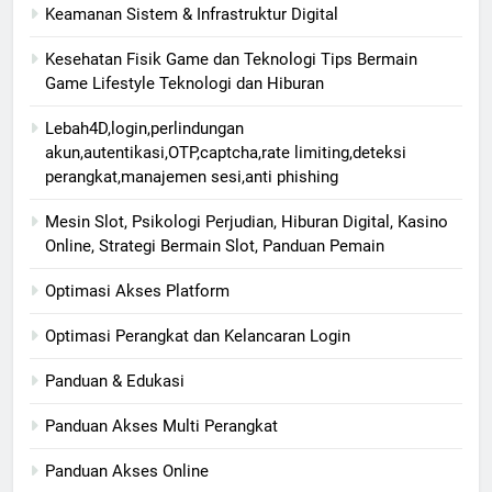
Keamanan Sistem & Infrastruktur Digital
Kesehatan Fisik Game dan Teknologi Tips Bermain
Game Lifestyle Teknologi dan Hiburan
Lebah4D,login,perlindungan
akun,autentikasi,OTP,captcha,rate limiting,deteksi
perangkat,manajemen sesi,anti phishing
Mesin Slot, Psikologi Perjudian, Hiburan Digital, Kasino
Online, Strategi Bermain Slot, Panduan Pemain
Optimasi Akses Platform
Optimasi Perangkat dan Kelancaran Login
Panduan & Edukasi
Panduan Akses Multi Perangkat
Panduan Akses Online