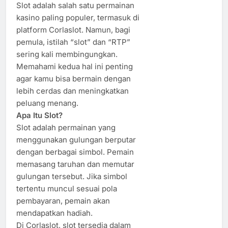
Slot adalah salah satu permainan
kasino paling populer, termasuk di
platform Corlaslot. Namun, bagi
pemula, istilah “slot” dan “RTP”
sering kali membingungkan.
Memahami kedua hal ini penting
agar kamu bisa bermain dengan
lebih cerdas dan meningkatkan
peluang menang.
Apa Itu Slot?
Slot adalah permainan yang
menggunakan gulungan berputar
dengan berbagai simbol. Pemain
memasang taruhan dan memutar
gulungan tersebut. Jika simbol
tertentu muncul sesuai pola
pembayaran, pemain akan
mendapatkan hadiah.
Di Corlaslot, slot tersedia dalam