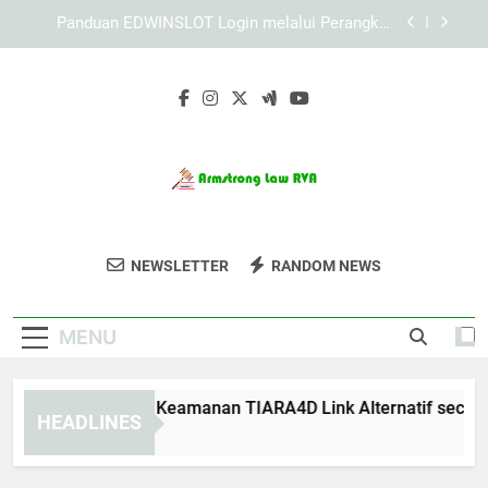
Skip
Login Edwinslot dan Pentingnya Memeriksa
to
Keamanan Halaman Sebelum Mengakses Akun
content
Lebah4D Login: Panduan Akses Akun yang Mudah
dan Aman untuk Pengguna Baru
Cara Memeriksa Keamanan TIARA4D Link
Alternatif secara Tepat
Panduan EDWINSLOT Login melalui Perangkat
Mobile dan Desktop
Login Edwinslot dan Pentingnya Memeriksa
Armstrong Law
Keamanan Halaman Sebelum Mengakses Akun
Dapatkan Layanan Konsultasi Hukum
NEWSLETTER
RANDOM NEWS
Lebah4D Login: Panduan Akses Akun yang Mudah
RVA
Profesional Dari Armstrong Law RVA.
dan Aman untuk Pengguna Baru
MENU
Cara Memeriksa Keamanan TIARA4D Link Alternatif secara Te
HEADLINES
4 Weeks Ago