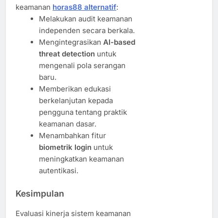
keamanan
horas88 alternatif
:
Melakukan audit keamanan
independen secara berkala.
Mengintegrasikan
AI-based
threat detection
untuk
mengenali pola serangan
baru.
Memberikan edukasi
berkelanjutan kepada
pengguna tentang praktik
keamanan dasar.
Menambahkan fitur
biometrik login
untuk
meningkatkan keamanan
autentikasi.
Kesimpulan
Evaluasi kinerja sistem keamanan