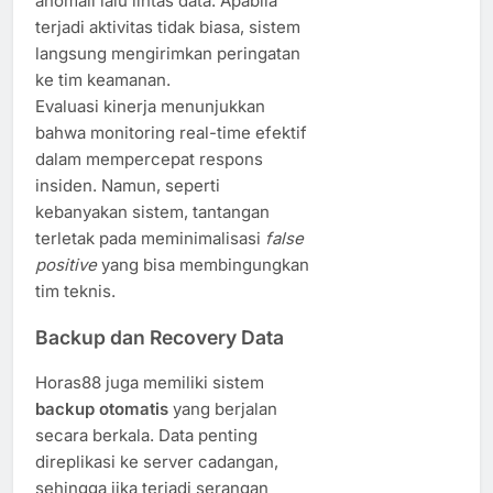
anomali lalu lintas data. Apabila
terjadi aktivitas tidak biasa, sistem
langsung mengirimkan peringatan
ke tim keamanan.
Evaluasi kinerja menunjukkan
bahwa monitoring real-time efektif
dalam mempercepat respons
insiden. Namun, seperti
kebanyakan sistem, tantangan
terletak pada meminimalisasi
false
positive
yang bisa membingungkan
tim teknis.
Backup dan Recovery Data
Horas88 juga memiliki sistem
backup otomatis
yang berjalan
secara berkala. Data penting
direplikasi ke server cadangan,
sehingga jika terjadi serangan