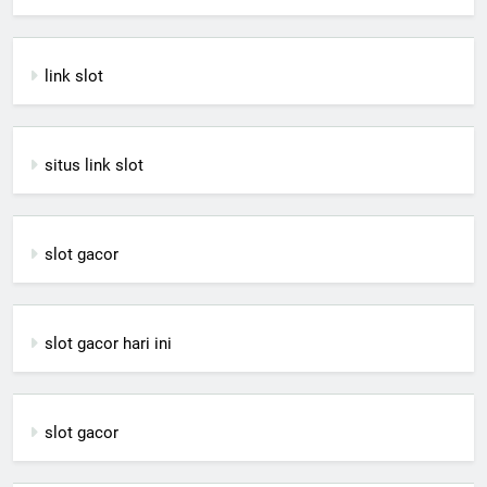
link slot
situs link slot
slot gacor
slot gacor hari ini
slot gacor