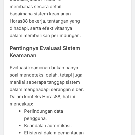
membahas secara detail
bagaimana sistem keamanan
Horas88 bekerja, tantangan yang
dihadapi, serta efektivitasnya
dalam memberikan perlindungan.
Pentingnya Evaluasi Sistem
Keamanan
Evaluasi keamanan bukan hanya
soal mendeteksi celah, tetapi juga
menilai seberapa tanggap sistem
dalam menghadapi serangan siber.
Dalam konteks Horas88, hal ini
mencakup:
Perlindungan data
pengguna.
Keandalan autentikasi.
Efisiensi dalam pemantauan