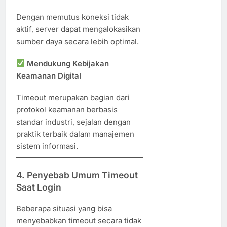
Dengan memutus koneksi tidak
aktif, server dapat mengalokasikan
sumber daya secara lebih optimal.
Mendukung Kebijakan
Keamanan Digital
Timeout merupakan bagian dari
protokol keamanan berbasis
standar industri, sejalan dengan
praktik terbaik dalam manajemen
sistem informasi.
4. Penyebab Umum Timeout
Saat Login
Beberapa situasi yang bisa
menyebabkan timeout secara tidak