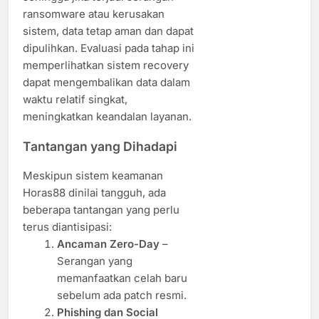
ransomware atau kerusakan
sistem, data tetap aman dan dapat
dipulihkan. Evaluasi pada tahap ini
memperlihatkan sistem recovery
dapat mengembalikan data dalam
waktu relatif singkat,
meningkatkan keandalan layanan.
Tantangan yang Dihadapi
Meskipun sistem keamanan
Horas88 dinilai tangguh, ada
beberapa tantangan yang perlu
terus diantisipasi:
Ancaman Zero-Day
–
Serangan yang
memanfaatkan celah baru
sebelum ada patch resmi.
Phishing dan Social