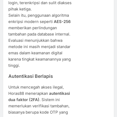
login, terenkripsi dan sulit diakses
pihak ketiga.
Selain itu, penggunaan algoritma
enkripsi modern seperti
AES-256
memberikan perlindungan
tambahan pada database internal.
Evaluasi menunjukkan bahwa
metode ini masih menjadi standar
emas dalam keamanan digital
karena tingkat keamanannya yang
tinggi.
Autentikasi Berlapis
Untuk mencegah akses ilegal,
Horas88 menerapkan
autentikasi
dua faktor (2FA)
. Sistem ini
memerlukan verifikasi tambahan,
biasanya berupa kode OTP yang