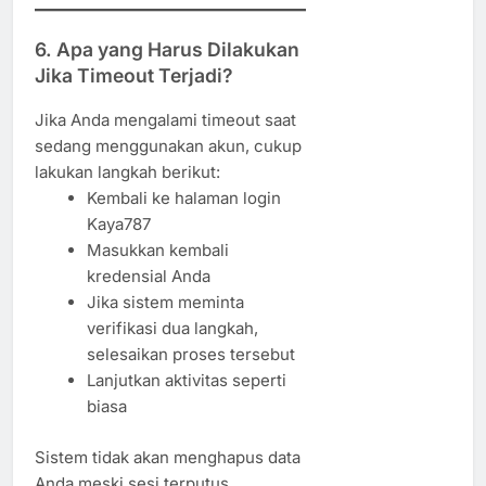
6. Apa yang Harus Dilakukan
Jika Timeout Terjadi?
Jika Anda mengalami timeout saat
sedang menggunakan akun, cukup
lakukan langkah berikut:
Kembali ke halaman login
Kaya787
Masukkan kembali
kredensial Anda
Jika sistem meminta
verifikasi dua langkah,
selesaikan proses tersebut
Lanjutkan aktivitas seperti
biasa
Sistem tidak akan menghapus data
Anda meski sesi terputus,