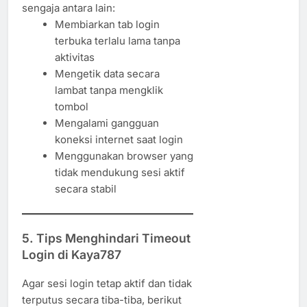
sengaja antara lain:
Membiarkan tab login
terbuka terlalu lama tanpa
aktivitas
Mengetik data secara
lambat tanpa mengklik
tombol
Mengalami gangguan
koneksi internet saat login
Menggunakan browser yang
tidak mendukung sesi aktif
secara stabil
5. Tips Menghindari Timeout
Login di Kaya787
Agar sesi login tetap aktif dan tidak
terputus secara tiba-tiba, berikut