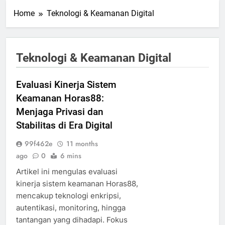
Home
Teknologi & Keamanan Digital
Teknologi & Keamanan Digital
Evaluasi Kinerja Sistem
Keamanan Horas88:
Menjaga Privasi dan
Stabilitas di Era Digital
99f462e
11 months
ago
0
6 mins
Artikel ini mengulas evaluasi
kinerja sistem keamanan Horas88,
mencakup teknologi enkripsi,
autentikasi, monitoring, hingga
tantangan yang dihadapi. Fokus