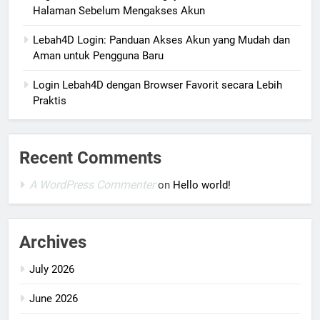
Halaman Sebelum Mengakses Akun
Lebah4D Login: Panduan Akses Akun yang Mudah dan
Aman untuk Pengguna Baru
Login Lebah4D dengan Browser Favorit secara Lebih
Praktis
Recent Comments
A WordPress Commenter
on
Hello world!
Archives
July 2026
June 2026