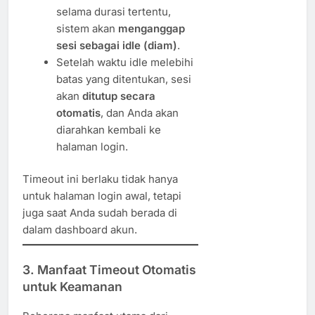
selama durasi tertentu,
sistem akan
menganggap
sesi sebagai idle (diam)
.
Setelah waktu idle melebihi
batas yang ditentukan, sesi
akan
ditutup secara
otomatis
, dan Anda akan
diarahkan kembali ke
halaman login.
Timeout ini berlaku tidak hanya
untuk halaman login awal, tetapi
juga saat Anda sudah berada di
dalam dashboard akun.
3. Manfaat Timeout Otomatis
untuk Keamanan