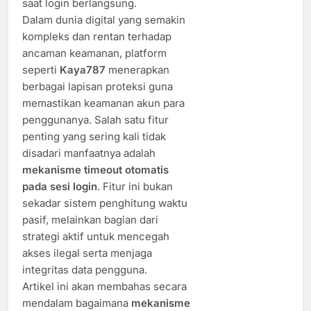
saat login berlangsung.
Dalam dunia digital yang semakin
kompleks dan rentan terhadap
ancaman keamanan, platform
seperti
Kaya787
menerapkan
berbagai lapisan proteksi guna
memastikan keamanan akun para
penggunanya. Salah satu fitur
penting yang sering kali tidak
disadari manfaatnya adalah
mekanisme timeout otomatis
pada sesi login
. Fitur ini bukan
sekadar sistem penghitung waktu
pasif, melainkan bagian dari
strategi aktif untuk mencegah
akses ilegal serta menjaga
integritas data pengguna.
Artikel ini akan membahas secara
mendalam bagaimana
mekanisme