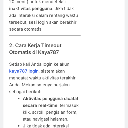
20 menit) untuk mendeteksi
inaktivitas pengguna
. Jika tidak
ada interaksi dalam rentang waktu
tersebut, sesi login akan berakhir
secara otomatis.
2. Cara Kerja Timeout
Otomatis di Kaya787
Setiap kali Anda login ke akun
kaya787 login
, sistem akan
mencatat waktu aktivitas terakhir
Anda. Mekanismenya berjalan
sebagai berikut:
Aktivitas pengguna dicatat
secara real-time
, termasuk
klik, scroll, pengisian form,
atau navigasi halaman.
Jika tidak ada interaksi