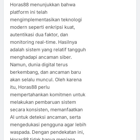
Horas88 menunjukkan bahwa
platform ini telah
mengimplementasikan teknologi
modern seperti enkripsi kuat,
autentikasi dua faktor, dan
monitoring real-time. Hasilnya
adalah sistem yang relatif tangguh
menghadapi ancaman siber.
Namun, dunia digital terus
berkembang, dan ancaman baru
akan selalu muncul. Oleh karena
itu, Horas88 perlu
mempertahankan komitmen untuk
melakukan pembaruan sistem
secara konsisten, memanfaatkan
AI untuk deteksi ancaman, serta
mengedukasi pengguna agar lebih
waspada. Dengan pendekatan ini,
Horas88 tidak hanya menjaga