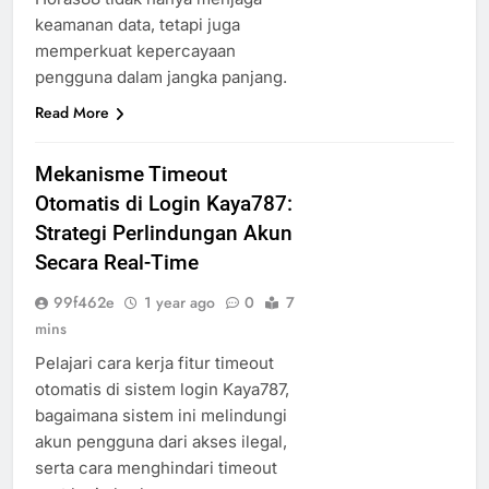
keamanan data, tetapi juga
memperkuat kepercayaan
pengguna dalam jangka panjang.
Read More
Mekanisme Timeout
Otomatis di Login Kaya787:
Strategi Perlindungan Akun
Secara Real-Time
99f462e
1 year ago
0
7
mins
Pelajari cara kerja fitur timeout
otomatis di sistem login Kaya787,
bagaimana sistem ini melindungi
akun pengguna dari akses ilegal,
serta cara menghindari timeout