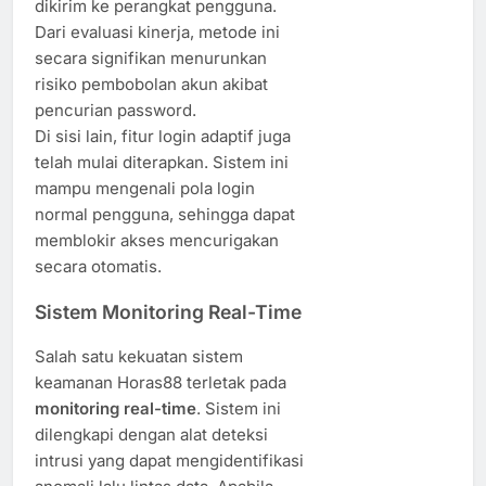
dikirim ke perangkat pengguna.
Dari evaluasi kinerja, metode ini
secara signifikan menurunkan
risiko pembobolan akun akibat
pencurian password.
Di sisi lain, fitur login adaptif juga
telah mulai diterapkan. Sistem ini
mampu mengenali pola login
normal pengguna, sehingga dapat
memblokir akses mencurigakan
secara otomatis.
Sistem Monitoring Real-Time
Salah satu kekuatan sistem
keamanan Horas88 terletak pada
monitoring real-time
. Sistem ini
dilengkapi dengan alat deteksi
intrusi yang dapat mengidentifikasi