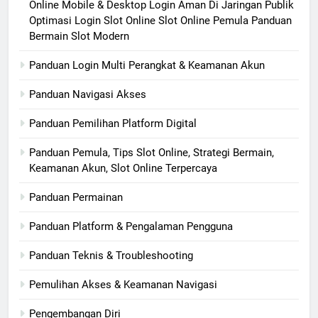
Online Mobile & Desktop Login Aman Di Jaringan Publik
Optimasi Login Slot Online Slot Online Pemula Panduan
Bermain Slot Modern
Panduan Login Multi Perangkat & Keamanan Akun
Panduan Navigasi Akses
Panduan Pemilihan Platform Digital
Panduan Pemula, Tips Slot Online, Strategi Bermain,
Keamanan Akun, Slot Online Terpercaya
Panduan Permainan
Panduan Platform & Pengalaman Pengguna
Panduan Teknis & Troubleshooting
Pemulihan Akses & Keamanan Navigasi
Pengembangan Diri