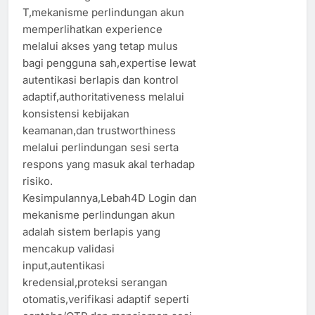
T,mekanisme perlindungan akun
memperlihatkan experience
melalui akses yang tetap mulus
bagi pengguna sah,expertise lewat
autentikasi berlapis dan kontrol
adaptif,authoritativeness melalui
konsistensi kebijakan
keamanan,dan trustworthiness
melalui perlindungan sesi serta
respons yang masuk akal terhadap
risiko.
Kesimpulannya,Lebah4D Login dan
mekanisme perlindungan akun
adalah sistem berlapis yang
mencakup validasi
input,autentikasi
kredensial,proteksi serangan
otomatis,verifikasi adaptif seperti