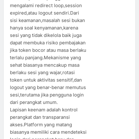
mengalami redirect loop,session
expired,atau logout sendiri.Dari
sisi keamanan,masalah sesi bukan
hanya soal kenyamanan,karena
sesi yang tidak dikelola baik juga
dapat membuka risiko pembajakan
jika token bocor atau masa berlaku
terlalu panjang.Mekanisme yang
sehat biasanya mencakup masa
berlaku sesi yang wajar,rotasi
token untuk aktivitas sensitif,dan
logout yang benar-benar memutus
sesi,terutama jika pengguna login
dari perangkat umum.
Lapisan keenam adalah kontrol
perangkat dan transparansi
akses.Platform yang matang
biasanya memiliki cara mendeteksi