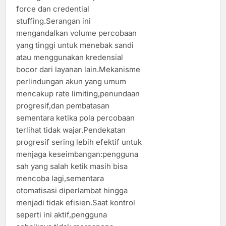
force dan credential
stuffing.Serangan ini
mengandalkan volume percobaan
yang tinggi untuk menebak sandi
atau menggunakan kredensial
bocor dari layanan lain.Mekanisme
perlindungan akun yang umum
mencakup rate limiting,penundaan
progresif,dan pembatasan
sementara ketika pola percobaan
terlihat tidak wajar.Pendekatan
progresif sering lebih efektif untuk
menjaga keseimbangan:pengguna
sah yang salah ketik masih bisa
mencoba lagi,sementara
otomatisasi diperlambat hingga
menjadi tidak efisien.Saat kontrol
seperti ini aktif,pengguna