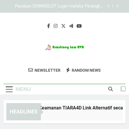
Skip
Login Edwinslot dan Pentingnya Memeriksa
to
Keamanan Halaman Sebelum Mengakses Akun
content
Lebah4D Login: Panduan Akses Akun yang Mudah
dan Aman untuk Pengguna Baru
Cara Memeriksa Keamanan TIARA4D Link
Alternatif secara Tepat
Panduan EDWINSLOT Login melalui Perangkat
Mobile dan Desktop
Login Edwinslot dan Pentingnya Memeriksa
Keamanan Halaman Sebelum Mengakses Akun
Armstrong Law
Dapatkan Layanan Konsultasi Hukum
Lebah4D Login: Panduan Akses Akun yang Mudah
NEWSLETTER
RANDOM NEWS
RVA
dan Aman untuk Pengguna Baru
Profesional Dari Armstrong Law RVA.
MENU
ra Memeriksa Keamanan TIARA4D Link Alternatif secara Tep
HEADLINES
Weeks Ago