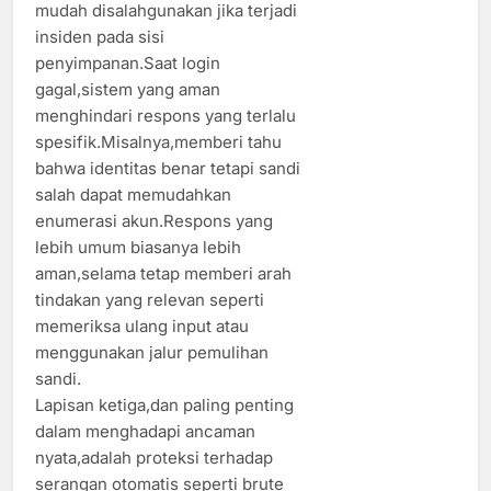
mudah disalahgunakan jika terjadi
insiden pada sisi
penyimpanan.Saat login
gagal,sistem yang aman
menghindari respons yang terlalu
spesifik.Misalnya,memberi tahu
bahwa identitas benar tetapi sandi
salah dapat memudahkan
enumerasi akun.Respons yang
lebih umum biasanya lebih
aman,selama tetap memberi arah
tindakan yang relevan seperti
memeriksa ulang input atau
menggunakan jalur pemulihan
sandi.
Lapisan ketiga,dan paling penting
dalam menghadapi ancaman
nyata,adalah proteksi terhadap
serangan otomatis seperti brute