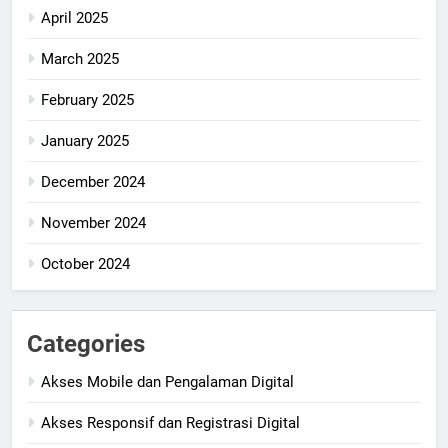
April 2025
March 2025
February 2025
January 2025
December 2024
November 2024
October 2024
Categories
Akses Mobile dan Pengalaman Digital
Akses Responsif dan Registrasi Digital