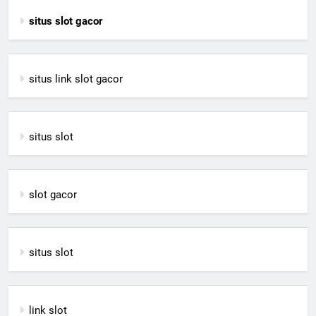
situs slot gacor
situs link slot gacor
situs slot
slot gacor
situs slot
link slot