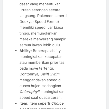
dasar yang menentukan
urutan serangan secara
langsung. Pokémon seperti
Deoxys (Speed Forme)
memiliki speed luar biasa
tinggi, memungkinkan
mereka menyerang hampir
semua lawan lebih dulu.
Ability:
Beberapa ability
meningkatkan kecepatan
atau memberikan prioritas
pada move tertentu.
Contohnya,
Swift Swim
menggandakan speed di
cuaca hujan, sedangkan
Chlorophyll
meningkatkan
speed saat cuaca cerah.
Item:
Item seperti
Choice