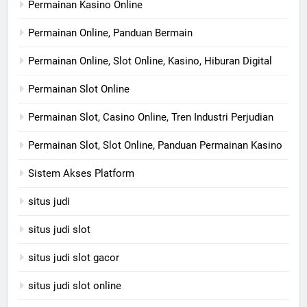
Permainan Kasino Online
Permainan Online, Panduan Bermain
Permainan Online, Slot Online, Kasino, Hiburan Digital
Permainan Slot Online
Permainan Slot, Casino Online, Tren Industri Perjudian
Permainan Slot, Slot Online, Panduan Permainan Kasino
Sistem Akses Platform
situs judi
situs judi slot
situs judi slot gacor
situs judi slot online