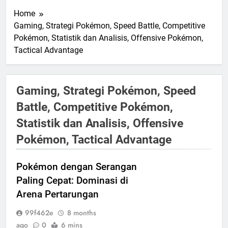
Home
Gaming, Strategi Pokémon, Speed Battle, Competitive
Pokémon, Statistik dan Analisis, Offensive Pokémon,
Tactical Advantage
Gaming, Strategi Pokémon, Speed
Battle, Competitive Pokémon,
Statistik dan Analisis, Offensive
Pokémon, Tactical Advantage
Pokémon dengan Serangan
Paling Cepat: Dominasi di
Arena Pertarungan
99f462e
8 months
ago
0
6 mins