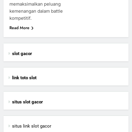
memaksimalkan peluang
kemenangan dalam battle
kompetitif.
Read More
slot gacor
link toto slot
situs slot gacor
situs link slot gacor