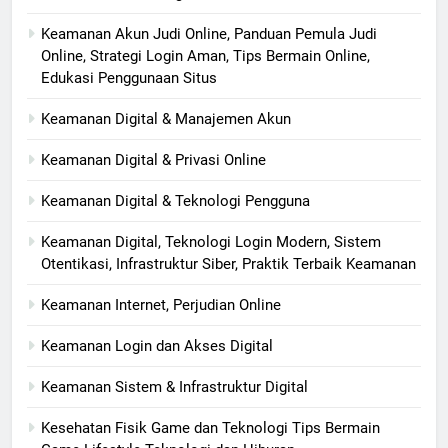
Keamanan Akun Judi Online, Panduan Pemula Judi
Online, Strategi Login Aman, Tips Bermain Online,
Edukasi Penggunaan Situs
Keamanan Digital & Manajemen Akun
Keamanan Digital & Privasi Online
Keamanan Digital & Teknologi Pengguna
Keamanan Digital, Teknologi Login Modern, Sistem
Otentikasi, Infrastruktur Siber, Praktik Terbaik Keamanan
Keamanan Internet, Perjudian Online
Keamanan Login dan Akses Digital
Keamanan Sistem & Infrastruktur Digital
Kesehatan Fisik Game dan Teknologi Tips Bermain