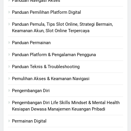
Panduan Navigasi Akses
Panduan Pemilihan Platform Digital
Panduan Pemula, Tips Slot Online, Strategi Bermain,
Keamanan Akun, Slot Online Terpercaya
Panduan Permainan
Panduan Platform & Pengalaman Pengguna
Panduan Teknis & Troubleshooting
Pemulihan Akses & Keamanan Navigasi
Pengembangan Diri
Pengembangan Diri Life Skills Mindset & Mental Health
Kesiapan Dewasa Manajemen Keuangan Pribadi
Permainan Digital