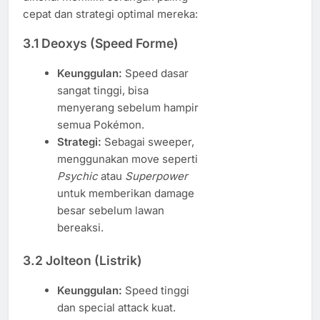
cepat dan strategi optimal mereka:
3.1 Deoxys (Speed Forme)
Keunggulan:
Speed dasar
sangat tinggi, bisa
menyerang sebelum hampir
semua Pokémon.
Strategi:
Sebagai sweeper,
menggunakan move seperti
Psychic
atau
Superpower
untuk memberikan damage
besar sebelum lawan
bereaksi.
3.2 Jolteon (Listrik)
Keunggulan:
Speed tinggi
dan special attack kuat.