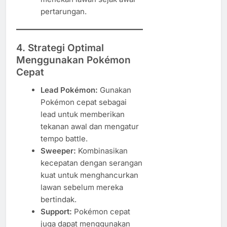
pertarungan.
4. Strategi Optimal
Menggunakan Pokémon
Cepat
Lead Pokémon:
Gunakan
Pokémon cepat sebagai
lead untuk memberikan
tekanan awal dan mengatur
tempo battle.
Sweeper:
Kombinasikan
kecepatan dengan serangan
kuat untuk menghancurkan
lawan sebelum mereka
bertindak.
Support:
Pokémon cepat
juga dapat menggunakan