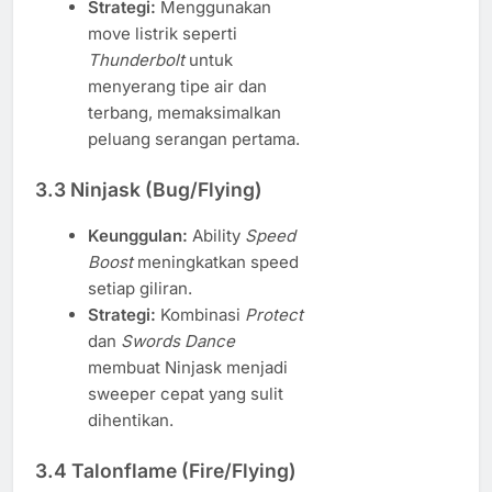
Strategi:
Menggunakan
move listrik seperti
Thunderbolt
untuk
menyerang tipe air dan
terbang, memaksimalkan
peluang serangan pertama.
3.3 Ninjask (Bug/Flying)
Keunggulan:
Ability
Speed
Boost
meningkatkan speed
setiap giliran.
Strategi:
Kombinasi
Protect
dan
Swords Dance
membuat Ninjask menjadi
sweeper cepat yang sulit
dihentikan.
3.4 Talonflame (Fire/Flying)