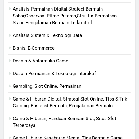
Analisis Permainan Digital,Strategi Bermain
Sabar,Observasi Ritme Putaran,Struktur Permainan
Stabil,Pengalaman Bermain Terkontrol
Analisis Sistem & Teknologi Data
Bisnis, E-Commerce
Desain & Antarmuka Game
Desain Permainan & Teknologi Interaktif
Gambling, Slot Online, Permainan
Game & Hiburan Digital, Strategi Slot Online, Tips & Trik
Gaming, Efisiensi Bermain, Pengalaman Bermain
Game & Hiburan, Panduan Bermain Slot, Situs Slot
Terpercaya
Game Hiburan Kesehatan Mental Tips Bermain Game