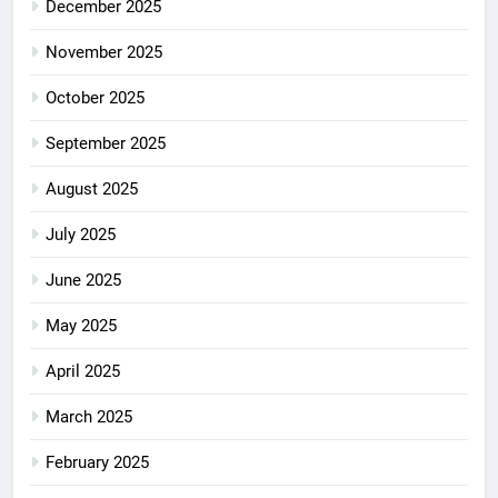
December 2025
November 2025
October 2025
September 2025
August 2025
July 2025
June 2025
May 2025
April 2025
March 2025
February 2025