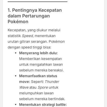
1. Pentingnya Kecepatan
dalam Pertarungan
Pokémon
Kecepatan, yang diukur melalui
statistik
Speed
, menentukan
urutan giliran serangan. Pokémon
dengan speed tinggi bisa:
Menyerang lebih dulu:
Memberikan kesempatan
untuk mengalahkan lawan
sebelum mereka bereaksi.
Memanfaatkan status
move:
Seperti
Thunder
Wave
atau
Spore
untuk
melumpuhkan lawan
sebelum mereka bertindak.
Menentukan strategi battle: