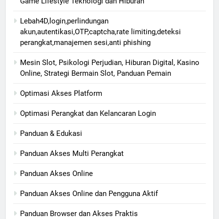
Game Lifestyle Teknologi dan Hiburan
Lebah4D,login,perlindungan
akun,autentikasi,OTP,captcha,rate limiting,deteksi
perangkat,manajemen sesi,anti phishing
Mesin Slot, Psikologi Perjudian, Hiburan Digital, Kasino
Online, Strategi Bermain Slot, Panduan Pemain
Optimasi Akses Platform
Optimasi Perangkat dan Kelancaran Login
Panduan & Edukasi
Panduan Akses Multi Perangkat
Panduan Akses Online
Panduan Akses Online dan Pengguna Aktif
Panduan Browser dan Akses Praktis