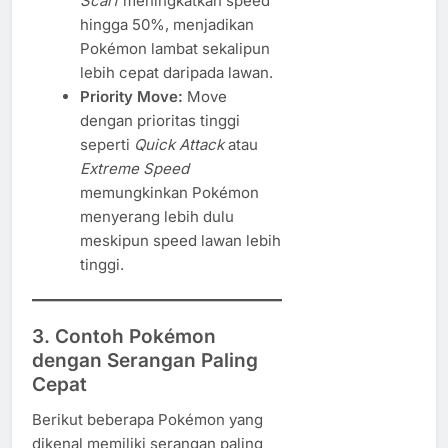
Scarf
meningkatkan speed
hingga 50%, menjadikan
Pokémon lambat sekalipun
lebih cepat daripada lawan.
Priority Move:
Move
dengan prioritas tinggi
seperti
Quick Attack
atau
Extreme Speed
memungkinkan Pokémon
menyerang lebih dulu
meskipun speed lawan lebih
tinggi.
3. Contoh Pokémon
dengan Serangan Paling
Cepat
Berikut beberapa Pokémon yang
dikenal memiliki serangan paling