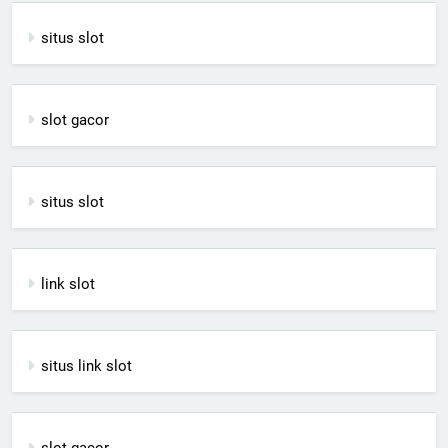
situs slot
slot gacor
situs slot
link slot
situs link slot
slot gacor