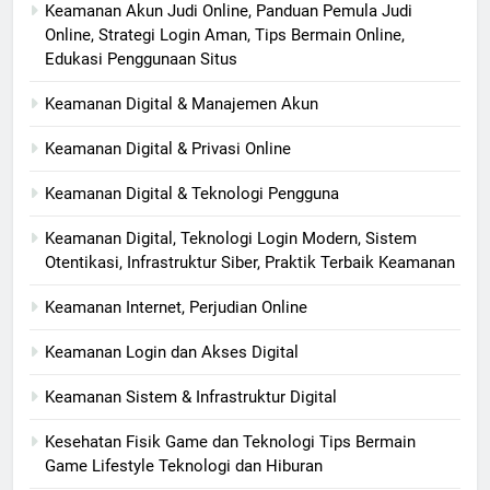
Keamanan Akun Judi Online, Panduan Pemula Judi
Online, Strategi Login Aman, Tips Bermain Online,
Edukasi Penggunaan Situs
Keamanan Digital & Manajemen Akun
Keamanan Digital & Privasi Online
Keamanan Digital & Teknologi Pengguna
Keamanan Digital, Teknologi Login Modern, Sistem
Otentikasi, Infrastruktur Siber, Praktik Terbaik Keamanan
Keamanan Internet, Perjudian Online
Keamanan Login dan Akses Digital
Keamanan Sistem & Infrastruktur Digital
Kesehatan Fisik Game dan Teknologi Tips Bermain
Game Lifestyle Teknologi dan Hiburan