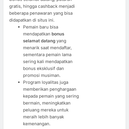
gratis, hingga cashback menjadi
beberapa penawaran yang bisa
didapatkan di situs ini.
Pemain baru bisa
mendapatkan
bonus
selamat datang
yang
menarik saat mendaftar,
sementara pemain lama
sering kali mendapatkan
bonus eksklusif dan
promosi musiman.
Program loyalitas juga
memberikan penghargaan
kepada pemain yang sering
bermain, meningkatkan
peluang mereka untuk
meraih lebih banyak
kemenangan.