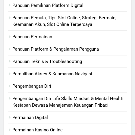
Panduan Pemilihan Platform Digital
Panduan Pemula, Tips Slot Online, Strategi Bermain,
Keamanan Akun, Slot Online Terpercaya
Panduan Permainan
Panduan Platform & Pengalaman Pengguna
Panduan Teknis & Troubleshooting
Pemulihan Akses & Keamanan Navigasi
Pengembangan Diri
Pengembangan Diri Life Skills Mindset & Mental Health
Kesiapan Dewasa Manajemen Keuangan Pribadi
Permainan Digital
Permainan Kasino Online