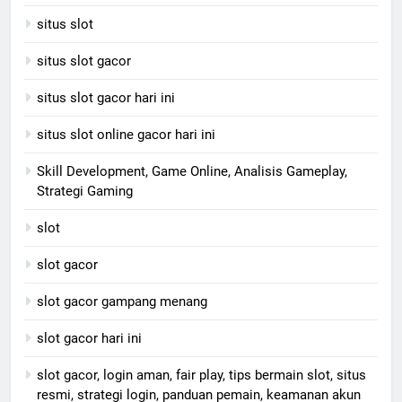
situs slot
situs slot gacor
situs slot gacor hari ini
situs slot online gacor hari ini
Skill Development, Game Online, Analisis Gameplay,
Strategi Gaming
slot
slot gacor
slot gacor gampang menang
slot gacor hari ini
slot gacor, login aman, fair play, tips bermain slot, situs
resmi, strategi login, panduan pemain, keamanan akun