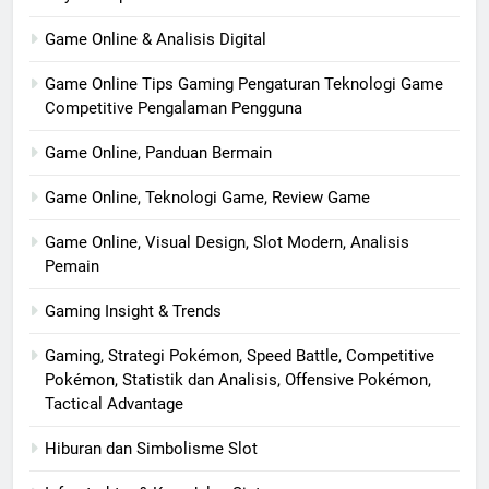
Game Online & Analisis Digital
Game Online Tips Gaming Pengaturan Teknologi Game
Competitive Pengalaman Pengguna
Game Online, Panduan Bermain
Game Online, Teknologi Game, Review Game
Game Online, Visual Design, Slot Modern, Analisis
Pemain
Gaming Insight & Trends
Gaming, Strategi Pokémon, Speed Battle, Competitive
Pokémon, Statistik dan Analisis, Offensive Pokémon,
Tactical Advantage
Hiburan dan Simbolisme Slot