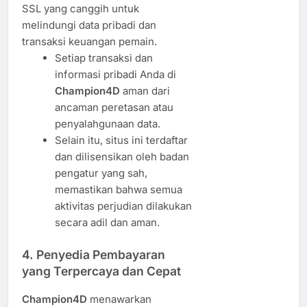
SSL yang canggih untuk
melindungi data pribadi dan
transaksi keuangan pemain.
Setiap transaksi dan
informasi pribadi Anda di
Champion4D
aman dari
ancaman peretasan atau
penyalahgunaan data.
Selain itu, situs ini terdaftar
dan dilisensikan oleh badan
pengatur yang sah,
memastikan bahwa semua
aktivitas perjudian dilakukan
secara adil dan aman.
4.
Penyedia Pembayaran
yang Terpercaya dan Cepat
Champion4D
menawarkan