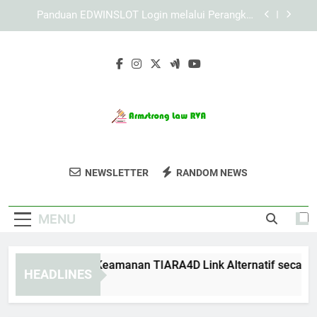
Skip
Login Edwinslot dan Pentingnya Memeriksa
to
Keamanan Halaman Sebelum Mengakses Akun
content
Lebah4D Login: Panduan Akses Akun yang Mudah
dan Aman untuk Pengguna Baru
Cara Memeriksa Keamanan TIARA4D Link
Alternatif secara Tepat
Panduan EDWINSLOT Login melalui Perangkat
Mobile dan Desktop
Login Edwinslot dan Pentingnya Memeriksa
Keamanan Halaman Sebelum Mengakses Akun
Armstrong Law
Dapatkan Layanan Konsultasi Hukum
Lebah4D Login: Panduan Akses Akun yang Mudah
NEWSLETTER
RANDOM NEWS
RVA
dan Aman untuk Pengguna Baru
Profesional Dari Armstrong Law RVA.
MENU
ra Memeriksa Keamanan TIARA4D Link Alternatif secara Tep
HEADLINES
Weeks Ago