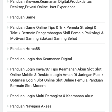
Panduan Browser,Keamanan Digital,Produktivitas
Desktop,Privasi Online,User Experience
Panduan Game
Panduan Game Online Tips & Trik Pemula Strategi &
Taktik Bermain Pengembangan Skill Pemain Psikologi &
Motivasi Gaming Edukasi Gaming Sehat
Panduan Horas88
Panduan Login dan Keamanan Digital
Panduan Login Kaya787 Tips Keamanan Akun Slot Slot
Online Mobile & Desktop Login Aman Di Jaringan Publik
Optimasi Login Slot Online Slot Online Pemula Panduan
Bermain Slot Modern
Panduan Login Multi Perangkat & Keamanan Akun
Panduan Navigasi Akses