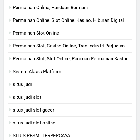
Permainan Online, Panduan Bermain
Permainan Online, Slot Online, Kasino, Hiburan Digital
Permainan Slot Online
Permainan Slot, Casino Online, Tren Industri Perjudian
Permainan Slot, Slot Online, Panduan Permainan Kasino
Sistem Akses Platform
situs judi
situs judi slot
situs judi slot gacor
situs judi slot online
SITUS RESMI TERPERCAYA