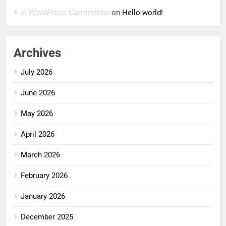
A WordPress Commenter
on
Hello world!
Archives
July 2026
June 2026
May 2026
April 2026
March 2026
February 2026
January 2026
December 2025