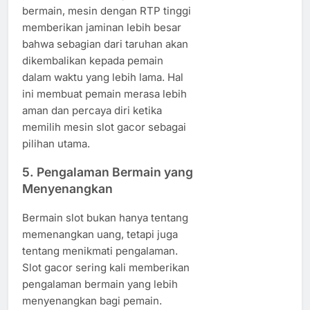
bermain, mesin dengan RTP tinggi
memberikan jaminan lebih besar
bahwa sebagian dari taruhan akan
dikembalikan kepada pemain
dalam waktu yang lebih lama. Hal
ini membuat pemain merasa lebih
aman dan percaya diri ketika
memilih mesin slot gacor sebagai
pilihan utama.
5.
Pengalaman Bermain yang
Menyenangkan
Bermain slot bukan hanya tentang
memenangkan uang, tetapi juga
tentang menikmati pengalaman.
Slot gacor sering kali memberikan
pengalaman bermain yang lebih
menyenangkan bagi pemain.