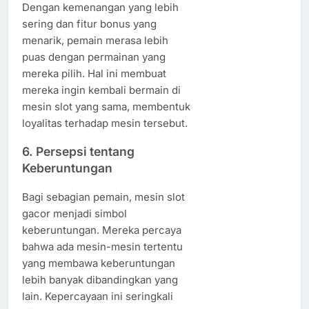
Dengan kemenangan yang lebih
sering dan fitur bonus yang
menarik, pemain merasa lebih
puas dengan permainan yang
mereka pilih. Hal ini membuat
mereka ingin kembali bermain di
mesin slot yang sama, membentuk
loyalitas terhadap mesin tersebut.
6.
Persepsi tentang
Keberuntungan
Bagi sebagian pemain, mesin slot
gacor menjadi simbol
keberuntungan. Mereka percaya
bahwa ada mesin-mesin tertentu
yang membawa keberuntungan
lebih banyak dibandingkan yang
lain. Kepercayaan ini seringkali