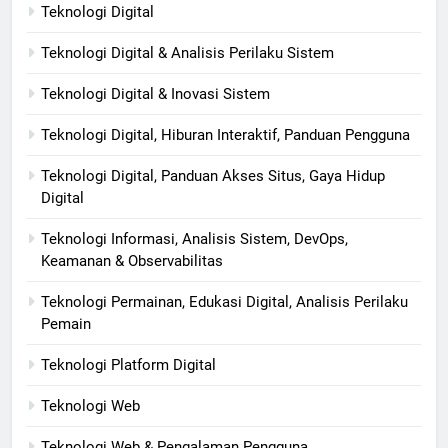
Teknologi Digital
Teknologi Digital & Analisis Perilaku Sistem
Teknologi Digital & Inovasi Sistem
Teknologi Digital, Hiburan Interaktif, Panduan Pengguna
Teknologi Digital, Panduan Akses Situs, Gaya Hidup
Digital
Teknologi Informasi, Analisis Sistem, DevOps,
Keamanan & Observabilitas
Teknologi Permainan, Edukasi Digital, Analisis Perilaku
Pemain
Teknologi Platform Digital
Teknologi Web
Teknologi Web & Pengalaman Pengguna