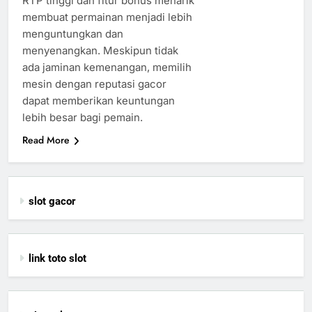
RTP tinggi dan fitur bonus menarik
membuat permainan menjadi lebih
menguntungkan dan
menyenangkan. Meskipun tidak
ada jaminan kemenangan, memilih
mesin dengan reputasi gacor
dapat memberikan keuntungan
lebih besar bagi pemain.
Read More
slot gacor
link toto slot