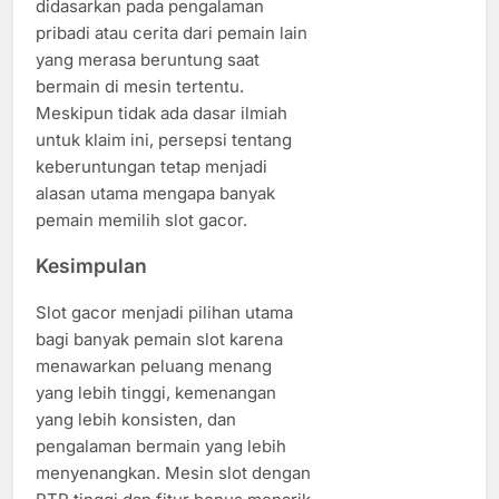
didasarkan pada pengalaman
pribadi atau cerita dari pemain lain
yang merasa beruntung saat
bermain di mesin tertentu.
Meskipun tidak ada dasar ilmiah
untuk klaim ini, persepsi tentang
keberuntungan tetap menjadi
alasan utama mengapa banyak
pemain memilih slot gacor.
Kesimpulan
Slot gacor menjadi pilihan utama
bagi banyak pemain slot karena
menawarkan peluang menang
yang lebih tinggi, kemenangan
yang lebih konsisten, dan
pengalaman bermain yang lebih
menyenangkan. Mesin slot dengan