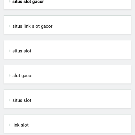
situs slot gacor
situs link slot gacor
situs slot
slot gacor
situs slot
link slot