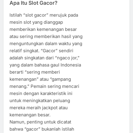
Apa Itu Slot Gacor?
Istilah “slot gacor” merujuk pada
mesin slot yang dianggap
memberikan kemenangan besar
atau sering memberikan hasil yang
menguntungkan dalam waktu yang
relatif singkat. “Gacor” sendiri
adalah singkatan dari “ngaco jor,”
yang dalam bahasa gaul Indonesia
berarti “sering memberi
kemenangan” atau “gampang
menang.” Pemain sering mencari
mesin dengan karakteristik ini
untuk meningkatkan peluang
mereka meraih jackpot atau
kemenangan besar.
Namun, penting untuk dicatat
bahwa “gacor” bukanlah istilah