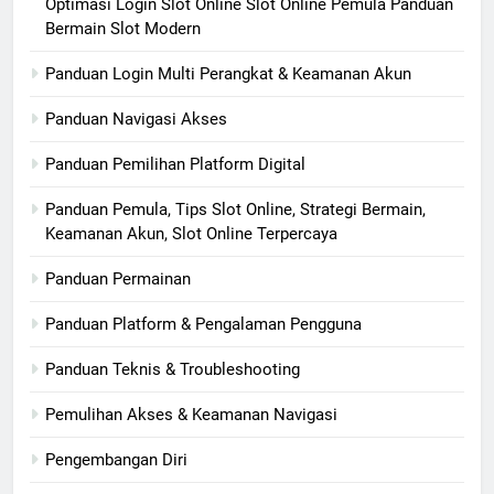
Optimasi Login Slot Online Slot Online Pemula Panduan
Bermain Slot Modern
Panduan Login Multi Perangkat & Keamanan Akun
Panduan Navigasi Akses
Panduan Pemilihan Platform Digital
Panduan Pemula, Tips Slot Online, Strategi Bermain,
Keamanan Akun, Slot Online Terpercaya
Panduan Permainan
Panduan Platform & Pengalaman Pengguna
Panduan Teknis & Troubleshooting
Pemulihan Akses & Keamanan Navigasi
Pengembangan Diri