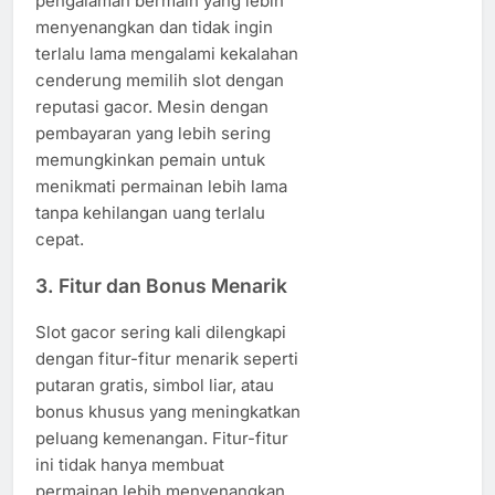
pengalaman bermain yang lebih
menyenangkan dan tidak ingin
terlalu lama mengalami kekalahan
cenderung memilih slot dengan
reputasi gacor. Mesin dengan
pembayaran yang lebih sering
memungkinkan pemain untuk
menikmati permainan lebih lama
tanpa kehilangan uang terlalu
cepat.
3.
Fitur dan Bonus Menarik
Slot gacor sering kali dilengkapi
dengan fitur-fitur menarik seperti
putaran gratis, simbol liar, atau
bonus khusus yang meningkatkan
peluang kemenangan. Fitur-fitur
ini tidak hanya membuat
permainan lebih menyenangkan,