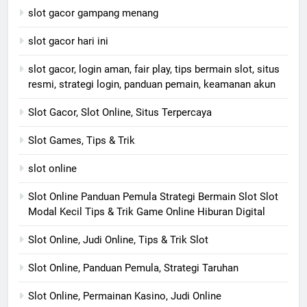
slot gacor gampang menang
slot gacor hari ini
slot gacor, login aman, fair play, tips bermain slot, situs
resmi, strategi login, panduan pemain, keamanan akun
Slot Gacor, Slot Online, Situs Terpercaya
Slot Games, Tips & Trik
slot online
Slot Online Panduan Pemula Strategi Bermain Slot Slot
Modal Kecil Tips & Trik Game Online Hiburan Digital
Slot Online, Judi Online, Tips & Trik Slot
Slot Online, Panduan Pemula, Strategi Taruhan
Slot Online, Permainan Kasino, Judi Online