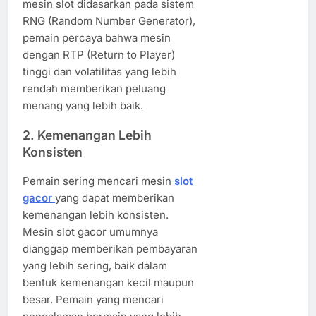
mesin slot didasarkan pada sistem
RNG (Random Number Generator),
pemain percaya bahwa mesin
dengan RTP (Return to Player)
tinggi dan volatilitas yang lebih
rendah memberikan peluang
menang yang lebih baik.
2.
Kemenangan Lebih
Konsisten
Pemain sering mencari mesin
slot
gacor
yang dapat memberikan
kemenangan lebih konsisten.
Mesin slot gacor umumnya
dianggap memberikan pembayaran
yang lebih sering, baik dalam
bentuk kemenangan kecil maupun
besar. Pemain yang mencari