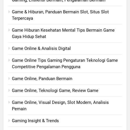
Game & Hiburan, Panduan Bermain Slot, Situs Slot
Terpercaya
Game Hiburan Kesehatan Mental Tips Bermain Game
Gaya Hidup Sehat
Game Online & Analisis Digital
Game Online Tips Gaming Pengaturan Teknologi Game
Competitive Pengalaman Pengguna
Game Online, Panduan Bermain
Game Online, Teknologi Game, Review Game
Game Online, Visual Design, Slot Modern, Analisis
Pemain
Gaming Insight & Trends