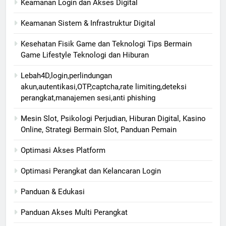
Keamanan Login dan Akses Digital
Keamanan Sistem & Infrastruktur Digital
Kesehatan Fisik Game dan Teknologi Tips Bermain
Game Lifestyle Teknologi dan Hiburan
Lebah4D,login,perlindungan
akun,autentikasi,OTP,captcha,rate limiting,deteksi
perangkat,manajemen sesi,anti phishing
Mesin Slot, Psikologi Perjudian, Hiburan Digital, Kasino
Online, Strategi Bermain Slot, Panduan Pemain
Optimasi Akses Platform
Optimasi Perangkat dan Kelancaran Login
Panduan & Edukasi
Panduan Akses Multi Perangkat