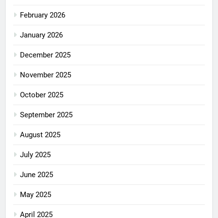
February 2026
January 2026
December 2025
November 2025
October 2025
September 2025
August 2025
July 2025
June 2025
May 2025
April 2025