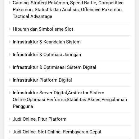
Gaming, Strategi Pokémon, Speed Battle, Competitive
Pokémon, Statistik dan Analisis, Offensive Pokémon,
Tactical Advantage
Hiburan dan Simbolisme Slot
Infrastruktur & Keandalan Sistem
Infrastruktur & Optimasi Jaringan
Infrastruktur & Optimisasi Sistem Digital
Infrastruktur Platform Digital
Infrastruktur Server Digital,Arsitektur Sistem
Online,Optimasi Performa,Stabilitas Akses,Pengalaman
Pengguna
Judi Online, Fitur Platform
Judi Online, Slot Online, Pembayaran Cepat