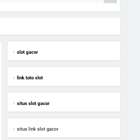
slot gacor
link toto slot
situs slot gacor
situs link slot gacor