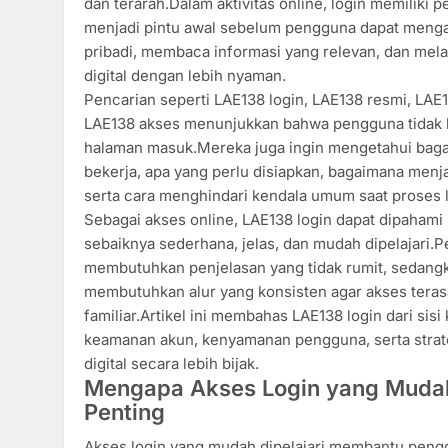
dan terarah.Dalam aktivitas online, login memiliki 
menjadi pintu awal sebelum pengguna dapat meng
pribadi, membaca informasi yang relevan, dan melan
digital dengan lebih nyaman.
Pencarian seperti LAE138 login, LAE138 resmi, LAE13
LAE138 akses menunjukkan bahwa pengguna tidak 
halaman masuk.Mereka juga ingin mengetahui baga
bekerja, apa yang perlu disiapkan, bagaimana men
serta cara menghindari kendala umum saat proses 
Sebagai akses online, LAE138 login dapat dipahami
sebaiknya sederhana, jelas, dan mudah dipelajari.
membutuhkan penjelasan yang tidak rumit, sedan
membutuhkan alur yang konsisten agar akses teras
familiar.Artikel ini membahas LAE138 login dari sis
keamanan akun, kenyamanan pengguna, serta stra
digital secara lebih bijak.
Mengapa Akses Login yang Mudah 
Penting
Akses login yang mudah dipelajari membantu peng