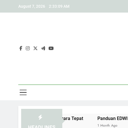
Skip
August 7, 2026
2:33:10 AM
to
content
Arm
Dapatkan 
k Alternatif secara Tepat
Panduan EDWINSLOT Login m
1 Month Ago
HEADLINES