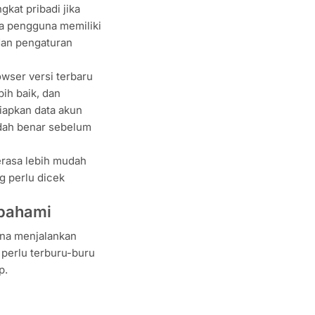
gkat pribadi jika
a pengguna memiliki
 dan pengaturan
wser versi terbaru
bih baik, dan
iapkan data akun
udah benar sebelum
erasa lebih mudah
g perlu dicek
ipahami
na menjalankan
perlu terburu-buru
p.