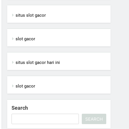
situs slot gacor
slot gacor
situs slot gacor hari ini
slot gacor
Search
SEARCH