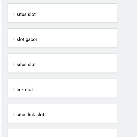
situs slot
slot gacor
situs slot
link slot
situs link slot