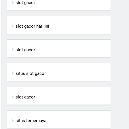
slot gacor
slot gacor hari ini
slot gacor
situs slot gacor
slot gacor
situs terpercaya