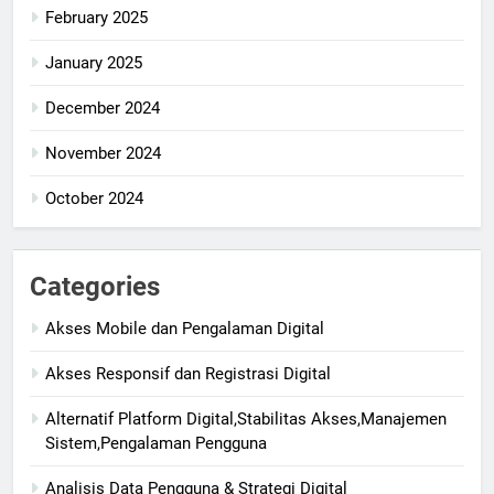
February 2025
January 2025
December 2024
November 2024
October 2024
Categories
Akses Mobile dan Pengalaman Digital
Akses Responsif dan Registrasi Digital
Alternatif Platform Digital,Stabilitas Akses,Manajemen
Sistem,Pengalaman Pengguna
Analisis Data Pengguna & Strategi Digital