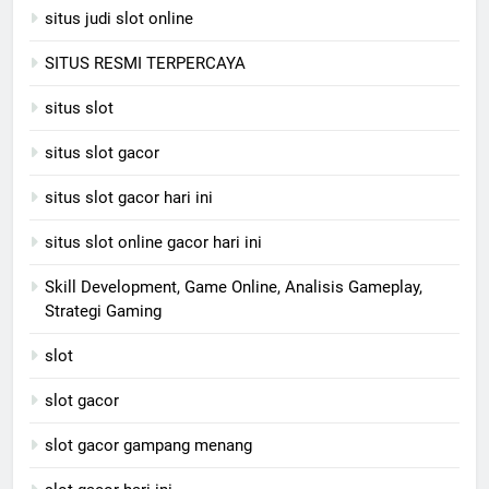
situs judi slot online
SITUS RESMI TERPERCAYA
situs slot
situs slot gacor
situs slot gacor hari ini
situs slot online gacor hari ini
Skill Development, Game Online, Analisis Gameplay,
Strategi Gaming
slot
slot gacor
slot gacor gampang menang