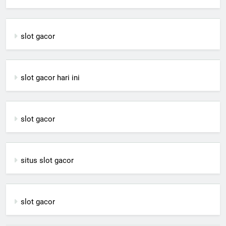
slot gacor
slot gacor hari ini
slot gacor
situs slot gacor
slot gacor