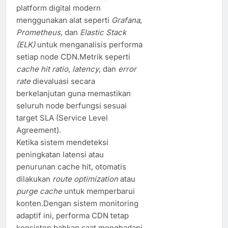
platform digital modern
menggunakan alat seperti
Grafana
,
Prometheus
, dan
Elastic Stack
(ELK)
untuk menganalisis performa
setiap node CDN.Metrik seperti
cache hit ratio
,
latency
, dan
error
rate
dievaluasi secara
berkelanjutan guna memastikan
seluruh node berfungsi sesuai
target SLA (Service Level
Agreement).
Ketika sistem mendeteksi
peningkatan latensi atau
penurunan cache hit, otomatis
dilakukan
route optimization
atau
purge cache
untuk memperbarui
konten.Dengan sistem monitoring
adaptif ini, performa CDN tetap
konsisten bahkan saat menghadapi