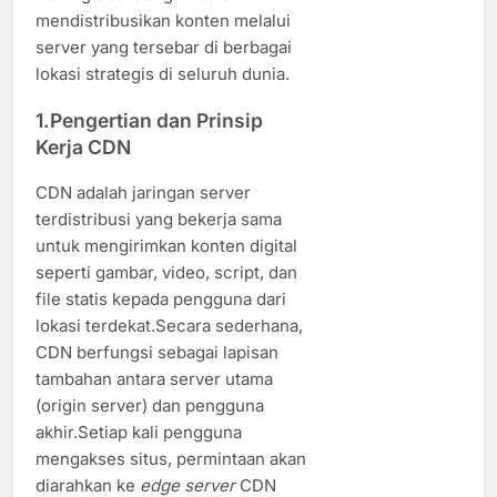
mendistribusikan konten melalui
server yang tersebar di berbagai
lokasi strategis di seluruh dunia.
1.Pengertian dan Prinsip
Kerja CDN
CDN adalah jaringan server
terdistribusi yang bekerja sama
untuk mengirimkan konten digital
seperti gambar, video, script, dan
file statis kepada pengguna dari
lokasi terdekat.Secara sederhana,
CDN berfungsi sebagai lapisan
tambahan antara server utama
(origin server) dan pengguna
akhir.Setiap kali pengguna
mengakses situs, permintaan akan
diarahkan ke
edge server
CDN