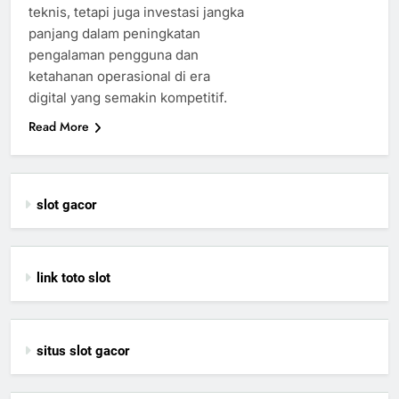
teknis, tetapi juga investasi jangka
panjang dalam peningkatan
pengalaman pengguna dan
ketahanan operasional di era
digital yang semakin kompetitif.
Read More
slot gacor
link toto slot
situs slot gacor