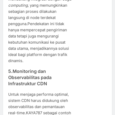
computing
, yang memungkinkan
sebagian proses dilakukan
langsung di node terdekat
pengguna.Pendekatan ini tidak
hanya mempercepat pengiriman
data tetapi juga mengurangi
kebutuhan komunikasi ke pusat
data utama, menjadikannya solusi
ideal bagi platform dengan trafik
dinamis.
5.Monitoring dan
Observabilitas pada
Infrastruktur CDN
Untuk menjaga performa optimal,
sistem CDN harus didukung oleh
observabilitas dan pemantauan
real-time.KAYA787 sebagai contoh