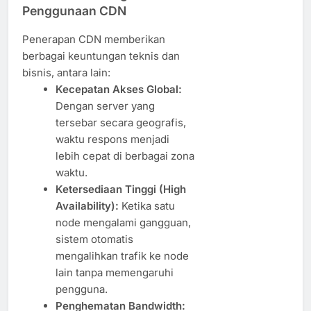
Penggunaan CDN
Penerapan CDN memberikan
berbagai keuntungan teknis dan
bisnis, antara lain:
Kecepatan Akses Global:
Dengan server yang
tersebar secara geografis,
waktu respons menjadi
lebih cepat di berbagai zona
waktu.
Ketersediaan Tinggi (High
Availability):
Ketika satu
node mengalami gangguan,
sistem otomatis
mengalihkan trafik ke node
lain tanpa memengaruhi
pengguna.
Penghematan Bandwidth: