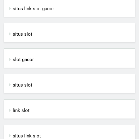
situs link slot gacor
situs slot
slot gacor
situs slot
link slot
situs link slot