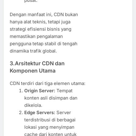
pusat.
Dengan manfaat ini, CDN bukan
hanya alat teknis, tetapi juga
strategi efisiensi bisnis yang
memastikan pengalaman
pengguna tetap stabil di tengah
dinamika trafik global.
3.Arsitektur CDN dan
Komponen Utama
CDN terdiri dari tiga elemen utama:
Origin Server:
Tempat
konten asli disimpan dan
dikelola.
Edge Servers:
Server
terdistribusi di berbagai
lokasi yang menyimpan
cache dari konten untuk