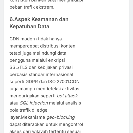
beban trafik ekstrem.
6.Aspek Keamanan dan
Kepatuhan Data
CDN modern tidak hanya
mempercepat distribusi konten,
tetapi juga melindungi data
pengguna melalui enkripsi
SSL/TLS dan kebijakan privasi
berbasis standar internasional
seperti GDPR dan ISO 27001.CDN
juga mampu mendeteksi aktivitas
mencurigakan seperti
bot attack
atau
SQL injection
melalui analisis
pola trafik di edge
layer.Mekanisme
geo-blocking
dapat diterapkan untuk mengontrol
akses dari wilayah tertentu sesuai