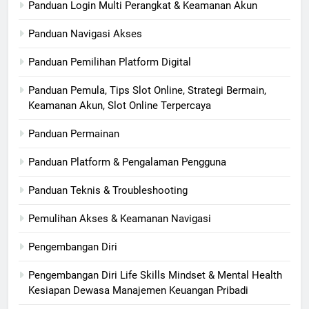
Panduan Login Multi Perangkat & Keamanan Akun
Panduan Navigasi Akses
Panduan Pemilihan Platform Digital
Panduan Pemula, Tips Slot Online, Strategi Bermain,
Keamanan Akun, Slot Online Terpercaya
Panduan Permainan
Panduan Platform & Pengalaman Pengguna
Panduan Teknis & Troubleshooting
Pemulihan Akses & Keamanan Navigasi
Pengembangan Diri
Pengembangan Diri Life Skills Mindset & Mental Health
Kesiapan Dewasa Manajemen Keuangan Pribadi