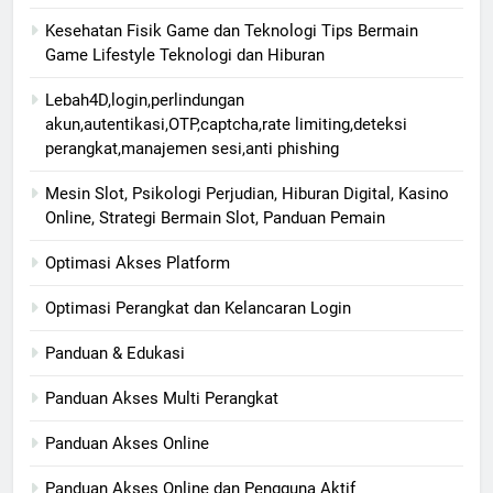
Kesehatan Fisik Game dan Teknologi Tips Bermain
Game Lifestyle Teknologi dan Hiburan
Lebah4D,login,perlindungan
akun,autentikasi,OTP,captcha,rate limiting,deteksi
perangkat,manajemen sesi,anti phishing
Mesin Slot, Psikologi Perjudian, Hiburan Digital, Kasino
Online, Strategi Bermain Slot, Panduan Pemain
Optimasi Akses Platform
Optimasi Perangkat dan Kelancaran Login
Panduan & Edukasi
Panduan Akses Multi Perangkat
Panduan Akses Online
Panduan Akses Online dan Pengguna Aktif