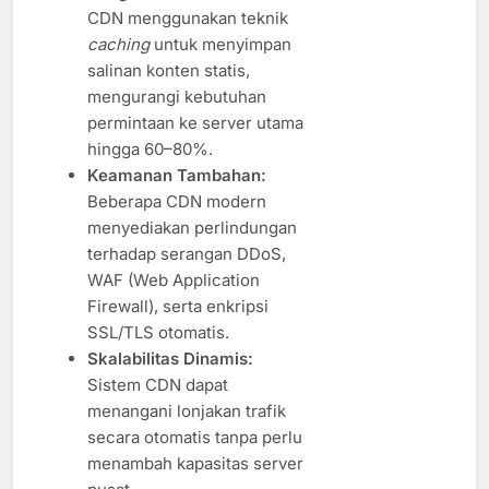
CDN menggunakan teknik
caching
untuk menyimpan
salinan konten statis,
mengurangi kebutuhan
permintaan ke server utama
hingga 60–80%.
Keamanan Tambahan:
Beberapa CDN modern
menyediakan perlindungan
terhadap serangan DDoS,
WAF (Web Application
Firewall), serta enkripsi
SSL/TLS otomatis.
Skalabilitas Dinamis:
Sistem CDN dapat
menangani lonjakan trafik
secara otomatis tanpa perlu
menambah kapasitas server