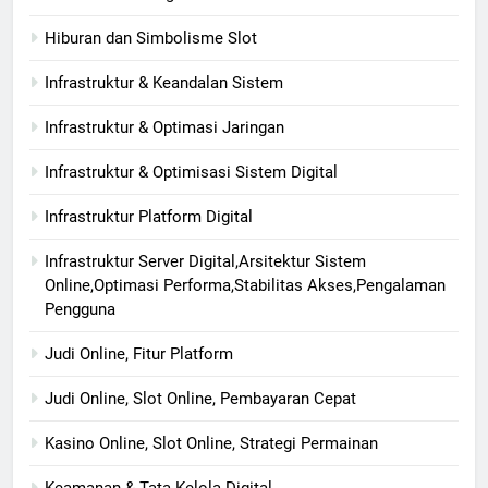
Hiburan dan Simbolisme Slot
Infrastruktur & Keandalan Sistem
Infrastruktur & Optimasi Jaringan
Infrastruktur & Optimisasi Sistem Digital
Infrastruktur Platform Digital
Infrastruktur Server Digital,Arsitektur Sistem
Online,Optimasi Performa,Stabilitas Akses,Pengalaman
Pengguna
Judi Online, Fitur Platform
Judi Online, Slot Online, Pembayaran Cepat
Kasino Online, Slot Online, Strategi Permainan
Keamanan & Tata Kelola Digital