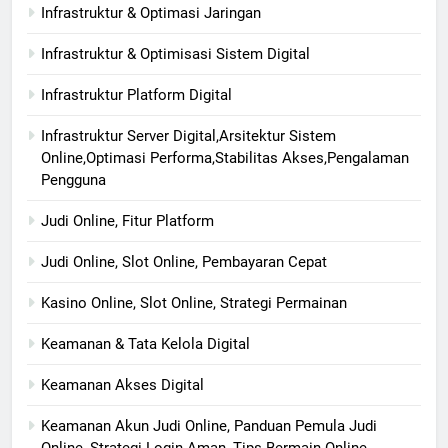
Infrastruktur & Optimasi Jaringan
Infrastruktur & Optimisasi Sistem Digital
Infrastruktur Platform Digital
Infrastruktur Server Digital,Arsitektur Sistem
Online,Optimasi Performa,Stabilitas Akses,Pengalaman
Pengguna
Judi Online, Fitur Platform
Judi Online, Slot Online, Pembayaran Cepat
Kasino Online, Slot Online, Strategi Permainan
Keamanan & Tata Kelola Digital
Keamanan Akses Digital
Keamanan Akun Judi Online, Panduan Pemula Judi
Online, Strategi Login Aman, Tips Bermain Online,