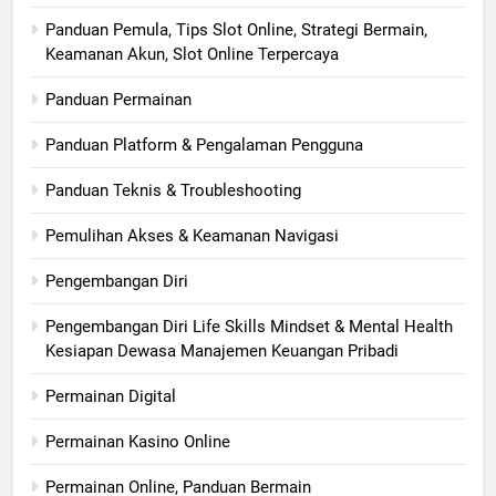
Panduan Pemula, Tips Slot Online, Strategi Bermain,
Keamanan Akun, Slot Online Terpercaya
Panduan Permainan
Panduan Platform & Pengalaman Pengguna
Panduan Teknis & Troubleshooting
Pemulihan Akses & Keamanan Navigasi
Pengembangan Diri
Pengembangan Diri Life Skills Mindset & Mental Health
Kesiapan Dewasa Manajemen Keuangan Pribadi
Permainan Digital
Permainan Kasino Online
Permainan Online, Panduan Bermain