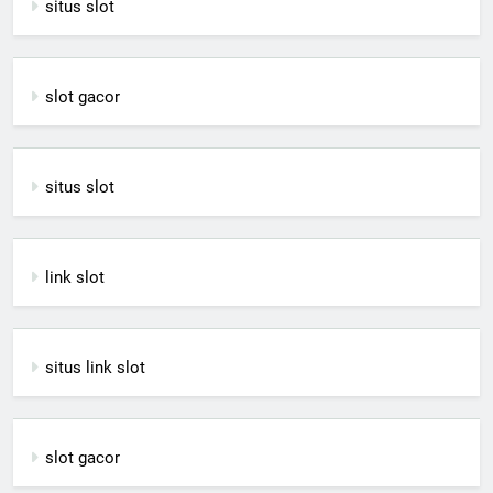
situs slot
slot gacor
situs slot
link slot
situs link slot
slot gacor