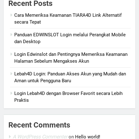
Recent Posts
Cara Memeriksa Keamanan TIARA4D Link Alternatif
secara Tepat
Panduan EDWINSLOT Login melalui Perangkat Mobile
dan Desktop
Login Edwinslot dan Pentingnya Memeriksa Keamanan
Halaman Sebelum Mengakses Akun
Lebah4D Login: Panduan Akses Akun yang Mudah dan
Aman untuk Pengguna Baru
Login Lebah4D dengan Browser Favorit secara Lebih
Praktis
Recent Comments
A WordPress Commenter
on
Hello world!