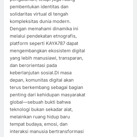
pembentukan identitas dan
solidaritas virtual di tengah
kompleksitas dunia modern.
Dengan memahami dinamika ini
melalui pendekatan etnografis,
platform seperti KAYA787 dapat
mengembangkan ekosistem digital
yang lebih manusiawi, transparan,
dan berorientasi pada
keberlanjutan sosial.Di masa
depan, komunitas digital akan
terus berkembang sebagai bagian
penting dari kehidupan masyarakat
global—sebuah bukti bahwa
teknologi bukan sekadar alat,
melainkan ruang hidup baru
tempat budaya, emosi, dan
interaksi manusia bertransformasi