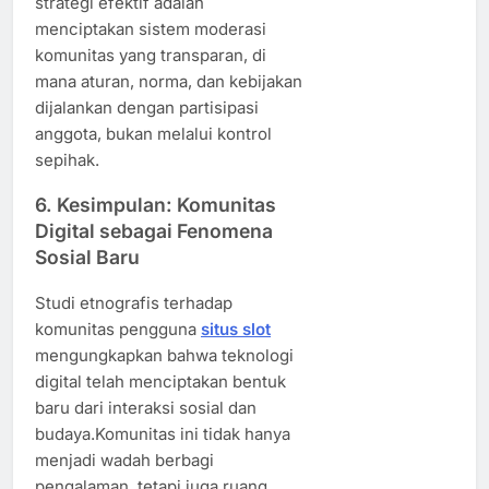
strategi efektif adalah
menciptakan sistem moderasi
komunitas yang transparan, di
mana aturan, norma, dan kebijakan
dijalankan dengan partisipasi
anggota, bukan melalui kontrol
sepihak.
6. Kesimpulan: Komunitas
Digital sebagai Fenomena
Sosial Baru
Studi etnografis terhadap
komunitas pengguna
situs slot
mengungkapkan bahwa teknologi
digital telah menciptakan bentuk
baru dari interaksi sosial dan
budaya.Komunitas ini tidak hanya
menjadi wadah berbagi
pengalaman, tetapi juga ruang