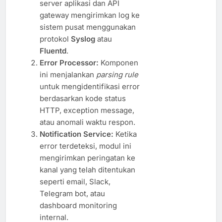
server aplikasi dan API
gateway mengirimkan log ke
sistem pusat menggunakan
protokol
Syslog
atau
Fluentd
.
Error Processor:
Komponen
ini menjalankan
parsing rule
untuk mengidentifikasi error
berdasarkan kode status
HTTP, exception message,
atau anomali waktu respon.
Notification Service:
Ketika
error terdeteksi, modul ini
mengirimkan peringatan ke
kanal yang telah ditentukan
seperti email, Slack,
Telegram bot, atau
dashboard monitoring
internal.