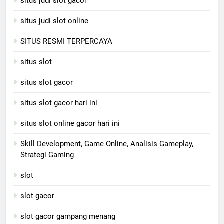
situs judi slot gacor
situs judi slot online
SITUS RESMI TERPERCAYA
situs slot
situs slot gacor
situs slot gacor hari ini
situs slot online gacor hari ini
Skill Development, Game Online, Analisis Gameplay,
Strategi Gaming
slot
slot gacor
slot gacor gampang menang