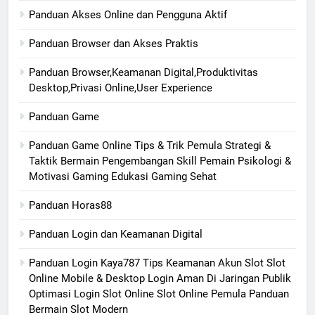
Panduan Akses Online dan Pengguna Aktif
Panduan Browser dan Akses Praktis
Panduan Browser,Keamanan Digital,Produktivitas
Desktop,Privasi Online,User Experience
Panduan Game
Panduan Game Online Tips & Trik Pemula Strategi &
Taktik Bermain Pengembangan Skill Pemain Psikologi &
Motivasi Gaming Edukasi Gaming Sehat
Panduan Horas88
Panduan Login dan Keamanan Digital
Panduan Login Kaya787 Tips Keamanan Akun Slot Slot
Online Mobile & Desktop Login Aman Di Jaringan Publik
Optimasi Login Slot Online Slot Online Pemula Panduan
Bermain Slot Modern