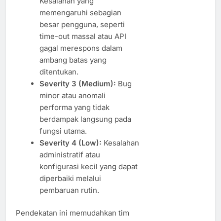
Kesalahan yang
memengaruhi sebagian
besar pengguna, seperti
time-out massal atau API
gagal merespons dalam
ambang batas yang
ditentukan.
Severity 3 (Medium):
Bug
minor atau anomali
performa yang tidak
berdampak langsung pada
fungsi utama.
Severity 4 (Low):
Kesalahan
administratif atau
konfigurasi kecil yang dapat
diperbaiki melalui
pembaruan rutin.
Pendekatan ini memudahkan tim