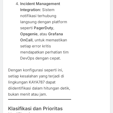
Incident Management
Integration:
Sistem
notifikasi terhubung
langsung dengan platform
seperti
PagerDuty
,
Opsgenie
, atau
Grafana
OnCall
, untuk memastikan
setiap error kritis
mendapatkan perhatian tim
DevOps dengan cepat.
Dengan konfigurasi seperti ini,
setiap kesalahan yang terjadi di
lingkungan KAYA787 dapat
diidentifikasi dalam hitungan detik,
bukan menit atau jam.
Klasifikasi dan Prioritas