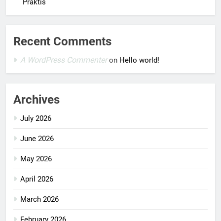
Praktis
Recent Comments
A WordPress Commenter
on
Hello world!
Archives
July 2026
June 2026
May 2026
April 2026
March 2026
February 2026