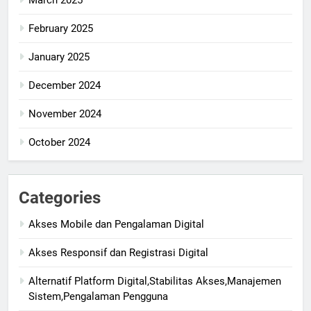
February 2025
January 2025
December 2024
November 2024
October 2024
Categories
Akses Mobile dan Pengalaman Digital
Akses Responsif dan Registrasi Digital
Alternatif Platform Digital,Stabilitas Akses,Manajemen
Sistem,Pengalaman Pengguna