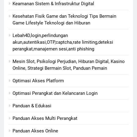
Keamanan Sistem & Infrastruktur Digital
Kesehatan Fisik Game dan Teknologi Tips Bermain
Game Lifestyle Teknologi dan Hiburan
Lebah4D,login,perlindungan
akun,autentikasi,OTP,captcha,rate limiting,deteksi
perangkat,manajemen sesi,anti phishing
Mesin Slot, Psikologi Perjudian, Hiburan Digital, Kasino
Online, Strategi Bermain Slot, Panduan Pemain
Optimasi Akses Platform
Optimasi Perangkat dan Kelancaran Login
Panduan & Edukasi
Panduan Akses Multi Perangkat
Panduan Akses Online