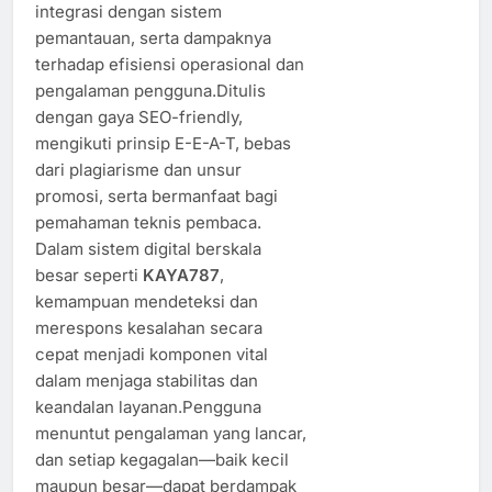
integrasi dengan sistem
pemantauan, serta dampaknya
terhadap efisiensi operasional dan
pengalaman pengguna.Ditulis
dengan gaya SEO-friendly,
mengikuti prinsip E-E-A-T, bebas
dari plagiarisme dan unsur
promosi, serta bermanfaat bagi
pemahaman teknis pembaca.
Dalam sistem digital berskala
besar seperti
KAYA787
,
kemampuan mendeteksi dan
merespons kesalahan secara
cepat menjadi komponen vital
dalam menjaga stabilitas dan
keandalan layanan.Pengguna
menuntut pengalaman yang lancar,
dan setiap kegagalan—baik kecil
maupun besar—dapat berdampak