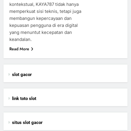
kontekstual, KAYA787 tidak hanya
memperkuat sisi teknis, tetapi juga
membangun kepercayaan dan
kepuasan pengguna di era digital
yang menuntut kecepatan dan
keandalan.
Read More
slot gacor
link toto slot
situs slot gacor