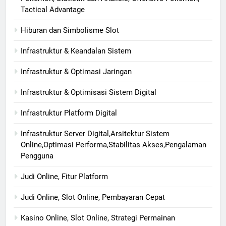
Tactical Advantage
Hiburan dan Simbolisme Slot
Infrastruktur & Keandalan Sistem
Infrastruktur & Optimasi Jaringan
Infrastruktur & Optimisasi Sistem Digital
Infrastruktur Platform Digital
Infrastruktur Server Digital,Arsitektur Sistem
Online,Optimasi Performa,Stabilitas Akses,Pengalaman
Pengguna
Judi Online, Fitur Platform
Judi Online, Slot Online, Pembayaran Cepat
Kasino Online, Slot Online, Strategi Permainan