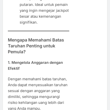
putaran. Ideal untuk pemain
yang ingin mengejar jackpot
besar atau kemenangan
signifikan.
Mengapa Memahami Batas
Taruhan Penting untuk
Pemula?
1. Mengelola Anggaran dengan
Efektif
Dengan memahami batas taruhan,
Anda dapat menyesuaikan taruhan
sesuai dengan anggaran yang
dimiliki, sehingga mengurangi
risiko kehilangan uang lebih dari
yang Anda mampu.