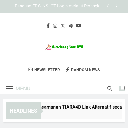
Skip
Login Edwinslot dan Pentingnya Memeriksa
to
Keamanan Halaman Sebelum Mengakses Akun
content
Lebah4D Login: Panduan Akses Akun yang Mudah
dan Aman untuk Pengguna Baru
Cara Memeriksa Keamanan TIARA4D Link
Alternatif secara Tepat
Panduan EDWINSLOT Login melalui Perangkat
Mobile dan Desktop
Login Edwinslot dan Pentingnya Memeriksa
Keamanan Halaman Sebelum Mengakses Akun
Armstrong Law
Dapatkan Layanan Konsultasi Hukum
Lebah4D Login: Panduan Akses Akun yang Mudah
NEWSLETTER
RANDOM NEWS
RVA
dan Aman untuk Pengguna Baru
Profesional Dari Armstrong Law RVA.
MENU
ara Memeriksa Keamanan TIARA4D Link Alternatif secara Te
HEADLINES
 Weeks Ago