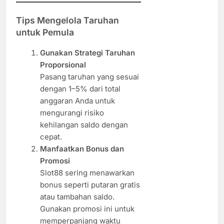
Tips Mengelola Taruhan
untuk Pemula
Gunakan Strategi Taruhan
Proporsional
Pasang taruhan yang sesuai
dengan 1–5% dari total
anggaran Anda untuk
mengurangi risiko
kehilangan saldo dengan
cepat.
Manfaatkan Bonus dan
Promosi
Slot88 sering menawarkan
bonus seperti putaran gratis
atau tambahan saldo.
Gunakan promosi ini untuk
memperpanjang waktu