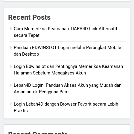
Recent Posts
Cara Memeriksa Keamanan TIARA4D Link Alternatif
secara Tepat
Panduan EDWINSLOT Login melalui Perangkat Mobile
dan Desktop
Login Edwinslot dan Pentingnya Memeriksa Keamanan
Halaman Sebelum Mengakses Akun
Lebah4D Login: Panduan Akses Akun yang Mudah dan
Aman untuk Pengguna Baru
Login Lebah4D dengan Browser Favorit secara Lebih
Praktis