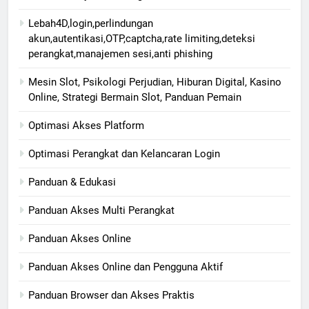
Lebah4D,login,perlindungan
akun,autentikasi,OTP,captcha,rate limiting,deteksi
perangkat,manajemen sesi,anti phishing
Mesin Slot, Psikologi Perjudian, Hiburan Digital, Kasino
Online, Strategi Bermain Slot, Panduan Pemain
Optimasi Akses Platform
Optimasi Perangkat dan Kelancaran Login
Panduan & Edukasi
Panduan Akses Multi Perangkat
Panduan Akses Online
Panduan Akses Online dan Pengguna Aktif
Panduan Browser dan Akses Praktis