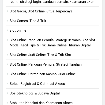
resmi, strategi login, panduan pemain, keamanan akun
Slot Gacor, Slot Online, Situs Terpercaya
Slot Games, Tips & Trik
slot online
Slot Online Panduan Pemula Strategi Bermain Slot Slot
Modal Kecil Tips & Trik Game Online Hiburan Digital
Slot Online, Judi Online, Tips & Trik Slot
Slot Online, Panduan Pemula, Strategi Taruhan
Slot Online, Permainan Kasino, Judi Online
Solusi Registrasi & Optimasi Akses
Sosioteknologi & Budaya Digital
Stabilitas Koneksi dan Keamanan Akses