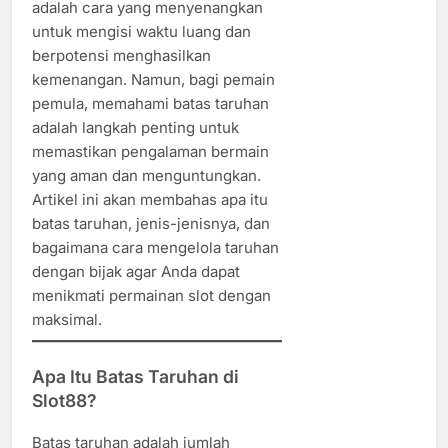
adalah cara yang menyenangkan
untuk mengisi waktu luang dan
berpotensi menghasilkan
kemenangan. Namun, bagi pemain
pemula, memahami batas taruhan
adalah langkah penting untuk
memastikan pengalaman bermain
yang aman dan menguntungkan.
Artikel ini akan membahas apa itu
batas taruhan, jenis-jenisnya, dan
bagaimana cara mengelola taruhan
dengan bijak agar Anda dapat
menikmati permainan slot dengan
maksimal.
Apa Itu Batas Taruhan di
Slot88?
Batas taruhan adalah jumlah