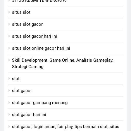
SITUS RESMI TERPERCAYA
situs slot
situs slot gacor
situs slot gacor hari ini
situs slot online gacor hari ini
Skill Development, Game Online, Analisis Gameplay,
Strategi Gaming
slot
slot gacor
slot gacor gampang menang
slot gacor hari ini
slot gacor, login aman, fair play, tips bermain slot, situs