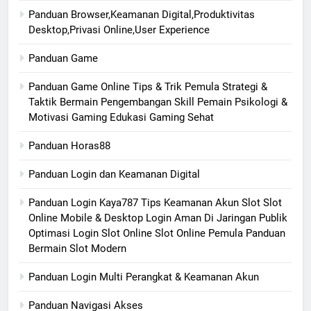
Panduan Browser,Keamanan Digital,Produktivitas
Desktop,Privasi Online,User Experience
Panduan Game
Panduan Game Online Tips & Trik Pemula Strategi &
Taktik Bermain Pengembangan Skill Pemain Psikologi &
Motivasi Gaming Edukasi Gaming Sehat
Panduan Horas88
Panduan Login dan Keamanan Digital
Panduan Login Kaya787 Tips Keamanan Akun Slot Slot
Online Mobile & Desktop Login Aman Di Jaringan Publik
Optimasi Login Slot Online Slot Online Pemula Panduan
Bermain Slot Modern
Panduan Login Multi Perangkat & Keamanan Akun
Panduan Navigasi Akses