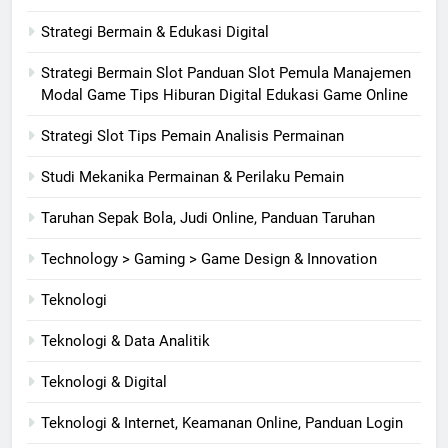
Strategi Bermain & Edukasi Digital
Strategi Bermain Slot Panduan Slot Pemula Manajemen
Modal Game Tips Hiburan Digital Edukasi Game Online
Strategi Slot Tips Pemain Analisis Permainan
Studi Mekanika Permainan & Perilaku Pemain
Taruhan Sepak Bola, Judi Online, Panduan Taruhan
Technology > Gaming > Game Design & Innovation
Teknologi
Teknologi & Data Analitik
Teknologi & Digital
Teknologi & Internet, Keamanan Online, Panduan Login