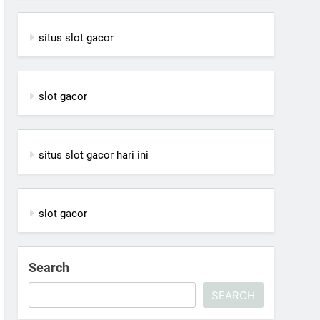
situs slot gacor
slot gacor
situs slot gacor hari ini
slot gacor
Search
SEARCH