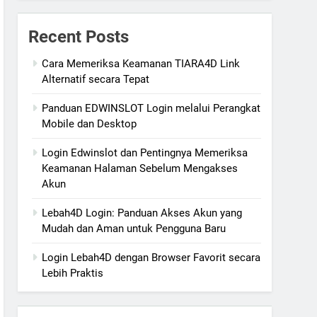
Recent Posts
Cara Memeriksa Keamanan TIARA4D Link
Alternatif secara Tepat
Panduan EDWINSLOT Login melalui Perangkat
Mobile dan Desktop
Login Edwinslot dan Pentingnya Memeriksa
Keamanan Halaman Sebelum Mengakses
Akun
Lebah4D Login: Panduan Akses Akun yang
Mudah dan Aman untuk Pengguna Baru
Login Lebah4D dengan Browser Favorit secara
Lebih Praktis