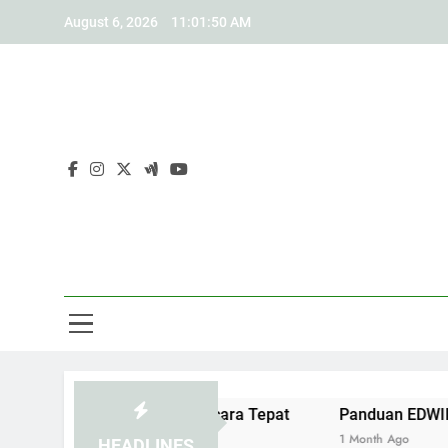
Skip
August 6, 2026
11:01:51 AM
to
content
Arm
Dapatkan 
nk Alternatif secara Tepat
Panduan EDWINSLOT Login 
1 Month Ago
HEADLINES