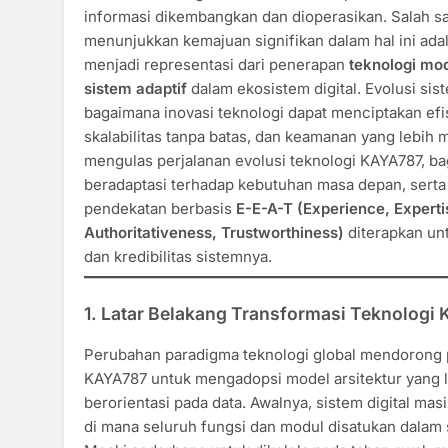
informasi dikembangkan dan dioperasikan. Salah sa
menunjukkan kemajuan signifikan dalam hal ini ada
menjadi representasi dari penerapan
teknologi mod
sistem adaptif
dalam ekosistem digital. Evolusi s
bagaimana inovasi teknologi dapat menciptakan efis
skalabilitas tanpa batas, dan keamanan yang lebih ma
mengulas perjalanan evolusi teknologi KAYA787, ba
beradaptasi terhadap kebutuhan masa depan, sert
pendekatan berbasis
E-E-A-T (Experience, Experti
Authoritativeness, Trustworthiness)
diterapkan un
dan kredibilitas sistemnya.
1. Latar Belakang Transformasi Teknologi
Perubahan paradigma teknologi global mendorong p
KAYA787 untuk mengadopsi model arsitektur yang le
berorientasi pada data. Awalnya, sistem digital mas
di mana seluruh fungsi dan modul disatukan dalam s