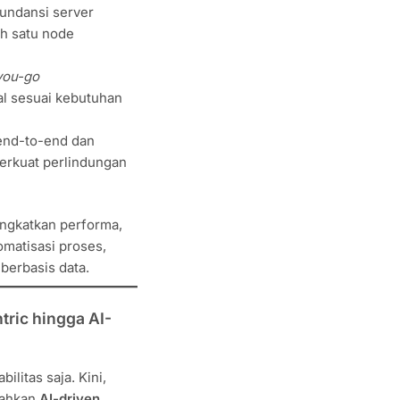
ndansi server
ah satu node
you-go
al sesuai kebutuhan
end-to-end dan
perkuat perlindungan
ingkatkan performa,
omatisasi proses,
 berbasis data.
tric hingga AI-
ilitas saja. Kini,
ahkan
AI-driven
,