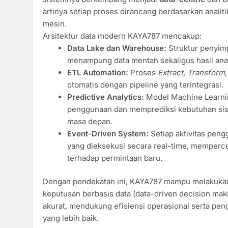
artinya setiap proses dirancang berdasarkan analit
mesin.
Arsitektur data modern KAYA787 mencakup:
Data Lake dan Warehouse:
Struktur penyim
menampung data mentah sekaligus hasil anali
ETL Automation:
Proses
Extract, Transform,
otomatis dengan pipeline yang terintegrasi.
Predictive Analytics:
Model Machine Learnin
penggunaan dan memprediksi kebutuhan sis
masa depan.
Event-Driven System:
Setiap aktivitas pe
yang dieksekusi secara real-time, memperc
terhadap permintaan baru.
Dengan pendekatan ini, KAYA787 mampu melakuka
keputusan berbasis data (data-driven decision mak
akurat, mendukung efisiensi operasional serta p
yang lebih baik.