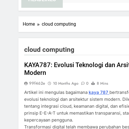
Home
cloud computing
cloud computing
KAYA787: Evolusi Teknologi dan Arsi
Modern
99f462e
10 Months Ago
0
8 Mins
Artikel ini mengulas bagaimana
kaya 787
bertransf
evolusi teknologi dan arsitektur sistem modern. D
tentang integrasi cloud, keamanan digital, dan efisi
prinsip E-E-A-T untuk memastikan transparansi, stab
kepercayaan pengguna.
Transformasi digital telah membawa perubahan bes