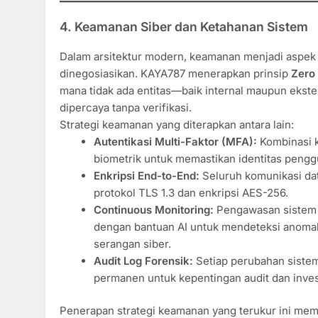
4. Keamanan Siber dan Ketahanan Sistem
Dalam arsitektur modern, keamanan menjadi aspek 
dinegosiasikan. KAYA787 menerapkan prinsip
Zero 
mana tidak ada entitas—baik internal maupun ekst
dipercaya tanpa verifikasi.
Strategi keamanan yang diterapkan antara lain:
Autentikasi Multi-Faktor (MFA):
Kombinasi k
biometrik untuk memastikan identitas pengg
Enkripsi End-to-End:
Seluruh komunikasi d
protokol TLS 1.3 dan enkripsi AES-256.
Continuous Monitoring:
Pengawasan sistem 
dengan bantuan AI untuk mendeteksi anomal
serangan siber.
Audit Log Forensik:
Setiap perubahan siste
permanen untuk kepentingan audit dan investi
Penerapan strategi keamanan yang terukur ini mema