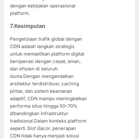
dengan kebijakan operasional
platform.
7.Kesimpulan
Pengelolaan trafik global dengan
CDN adalah langkah strategis
untuk memastikan platform digital
beroperasi dengan cepat, aman,
dan efisien di seluruh
dunia.Dengan mengandalkan
arsitektur terdistribusi, caching
pintar, dan sistem keamanan
adaptif, CDN mampu meningkatkan
performa situs hingga 50–70%
dibandingkan infrastruktur
tradisional.Dalam konteks platform
seperti
Slot Gacor
, penerapan
CDN tidak hanya menjadi solusi