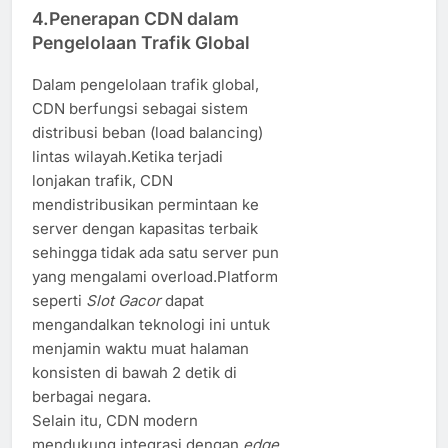
4.Penerapan CDN dalam
Pengelolaan Trafik Global
Dalam pengelolaan trafik global,
CDN berfungsi sebagai sistem
distribusi beban (load balancing)
lintas wilayah.Ketika terjadi
lonjakan trafik, CDN
mendistribusikan permintaan ke
server dengan kapasitas terbaik
sehingga tidak ada satu server pun
yang mengalami overload.Platform
seperti
Slot Gacor
dapat
mengandalkan teknologi ini untuk
menjamin waktu muat halaman
konsisten di bawah 2 detik di
berbagai negara.
Selain itu, CDN modern
mendukung integrasi dengan
edge