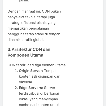
pusat.
Dengan manfaat ini, CDN bukan
hanya alat teknis, tetapi juga
strategi efisiensi bisnis yang
memastikan pengalaman
pengguna tetap stabil di tengah
dinamika trafik global.
3.Arsitektur CDN dan
Komponen Utama
CDN terdiri dari tiga elemen utama:
Origin Server:
Tempat
konten asli disimpan dan
dikelola.
Edge Servers:
Server
terdistribusi di berbagai
lokasi yang menyimpan
cache dari konten untuk