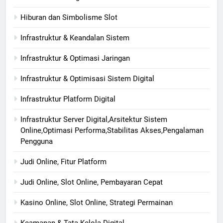
Hiburan dan Simbolisme Slot
Infrastruktur & Keandalan Sistem
Infrastruktur & Optimasi Jaringan
Infrastruktur & Optimisasi Sistem Digital
Infrastruktur Platform Digital
Infrastruktur Server Digital,Arsitektur Sistem
Online,Optimasi Performa,Stabilitas Akses,Pengalaman
Pengguna
Judi Online, Fitur Platform
Judi Online, Slot Online, Pembayaran Cepat
Kasino Online, Slot Online, Strategi Permainan
Keamanan & Tata Kelola Digital