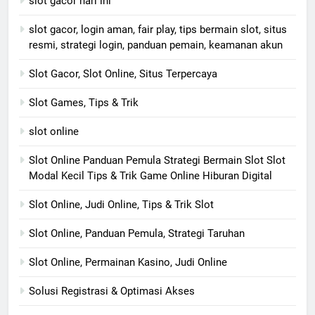
slot gacor hari ini
slot gacor, login aman, fair play, tips bermain slot, situs
resmi, strategi login, panduan pemain, keamanan akun
Slot Gacor, Slot Online, Situs Terpercaya
Slot Games, Tips & Trik
slot online
Slot Online Panduan Pemula Strategi Bermain Slot Slot
Modal Kecil Tips & Trik Game Online Hiburan Digital
Slot Online, Judi Online, Tips & Trik Slot
Slot Online, Panduan Pemula, Strategi Taruhan
Slot Online, Permainan Kasino, Judi Online
Solusi Registrasi & Optimasi Akses