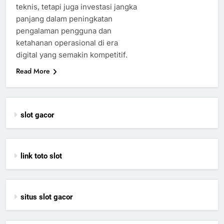
teknis, tetapi juga investasi jangka
panjang dalam peningkatan
pengalaman pengguna dan
ketahanan operasional di era
digital yang semakin kompetitif.
Read More
slot gacor
link toto slot
situs slot gacor