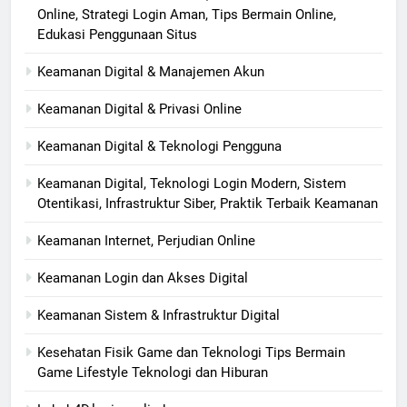
Online, Strategi Login Aman, Tips Bermain Online,
Edukasi Penggunaan Situs
Keamanan Digital & Manajemen Akun
Keamanan Digital & Privasi Online
Keamanan Digital & Teknologi Pengguna
Keamanan Digital, Teknologi Login Modern, Sistem
Otentikasi, Infrastruktur Siber, Praktik Terbaik Keamanan
Keamanan Internet, Perjudian Online
Keamanan Login dan Akses Digital
Keamanan Sistem & Infrastruktur Digital
Kesehatan Fisik Game dan Teknologi Tips Bermain
Game Lifestyle Teknologi dan Hiburan