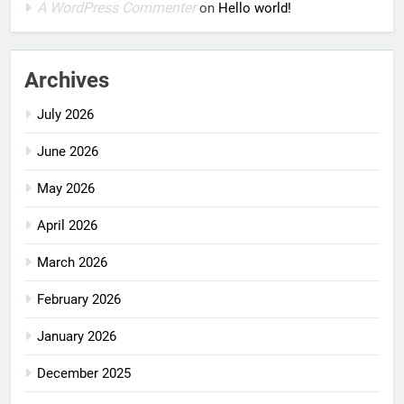
A WordPress Commenter
on
Hello world!
Archives
July 2026
June 2026
May 2026
April 2026
March 2026
February 2026
January 2026
December 2025