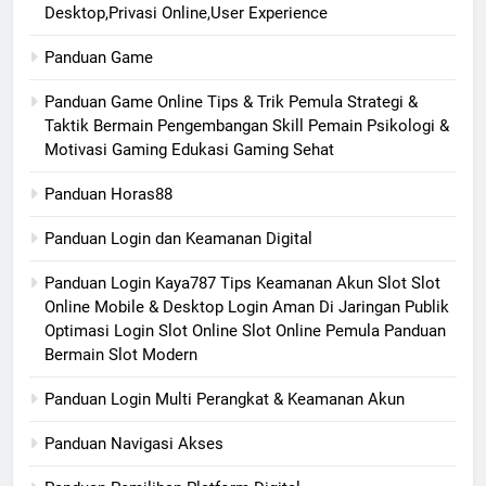
Desktop,Privasi Online,User Experience
Panduan Game
Panduan Game Online Tips & Trik Pemula Strategi &
Taktik Bermain Pengembangan Skill Pemain Psikologi &
Motivasi Gaming Edukasi Gaming Sehat
Panduan Horas88
Panduan Login dan Keamanan Digital
Panduan Login Kaya787 Tips Keamanan Akun Slot Slot
Online Mobile & Desktop Login Aman Di Jaringan Publik
Optimasi Login Slot Online Slot Online Pemula Panduan
Bermain Slot Modern
Panduan Login Multi Perangkat & Keamanan Akun
Panduan Navigasi Akses