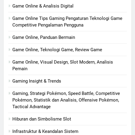
Game Online & Analisis Digital
Game Online Tips Gaming Pengaturan Teknologi Game
Competitive Pengalaman Pengguna
Game Online, Panduan Bermain
Game Online, Teknologi Game, Review Game
Game Online, Visual Design, Slot Modern, Analisis
Pemain
Gaming Insight & Trends
Gaming, Strategi Pokémon, Speed Battle, Competitive
Pokémon, Statistik dan Analisis, Offensive Pokémon,
Tactical Advantage
Hiburan dan Simbolisme Slot
Infrastruktur & Keandalan Sistem