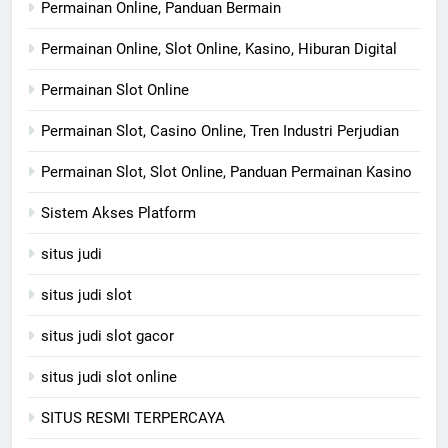
Permainan Online, Panduan Bermain
Permainan Online, Slot Online, Kasino, Hiburan Digital
Permainan Slot Online
Permainan Slot, Casino Online, Tren Industri Perjudian
Permainan Slot, Slot Online, Panduan Permainan Kasino
Sistem Akses Platform
situs judi
situs judi slot
situs judi slot gacor
situs judi slot online
SITUS RESMI TERPERCAYA