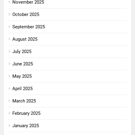
November 2025
October 2025
September 2025
August 2025
July 2025
June 2025
May 2025
April 2025
March 2025
February 2025
January 2025