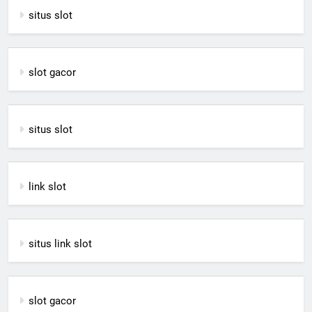
situs slot
slot gacor
situs slot
link slot
situs link slot
slot gacor