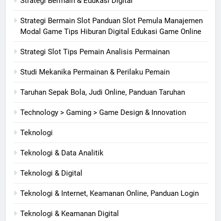
Strategi Bermain & Edukasi Digital
Strategi Bermain Slot Panduan Slot Pemula Manajemen
Modal Game Tips Hiburan Digital Edukasi Game Online
Strategi Slot Tips Pemain Analisis Permainan
Studi Mekanika Permainan & Perilaku Pemain
Taruhan Sepak Bola, Judi Online, Panduan Taruhan
Technology > Gaming > Game Design & Innovation
Teknologi
Teknologi & Data Analitik
Teknologi & Digital
Teknologi & Internet, Keamanan Online, Panduan Login
Teknologi & Keamanan Digital