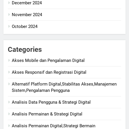
December 2024
November 2024
October 2024
Categories
Akses Mobile dan Pengalaman Digital
Akses Responsif dan Registrasi Digital
Alternatif Platform Digital,Stabilitas Akses,Manajemen
Sistem,Pengalaman Pengguna
Analisis Data Pengguna & Strategi Digital
Analisis Permainan & Strategi Digital
Analisis Permainan Digital,Strategi Bermain