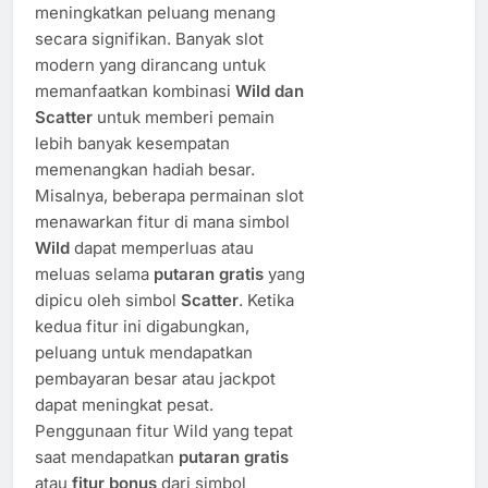
meningkatkan peluang menang
secara signifikan. Banyak slot
modern yang dirancang untuk
memanfaatkan kombinasi
Wild dan
Scatter
untuk memberi pemain
lebih banyak kesempatan
memenangkan hadiah besar.
Misalnya, beberapa permainan slot
menawarkan fitur di mana simbol
Wild
dapat memperluas atau
meluas selama
putaran gratis
yang
dipicu oleh simbol
Scatter
. Ketika
kedua fitur ini digabungkan,
peluang untuk mendapatkan
pembayaran besar atau jackpot
dapat meningkat pesat.
Penggunaan fitur Wild yang tepat
saat mendapatkan
putaran gratis
atau
fitur bonus
dari simbol