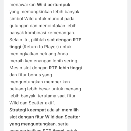
menawarkan
Wild bertumpuk
,
yang memungkinkan lebih banyak
simbol Wild untuk muncul pada
gulungan dan menciptakan lebih
banyak kombinasi kemenangan.
Selain itu, pilihlah
slot dengan RTP
tinggi
(Return to Player) untuk
meningkatkan peluang Anda
meraih kemenangan lebih sering.
Mesin slot dengan
RTP lebih tinggi
dan fitur bonus yang
menguntungkan memberikan
peluang lebih besar untuk menang
lebih banyak, terutama saat fitur
Wild dan Scatter aktif.
Strategi keempat
adalah
memilih
slot dengan fitur Wild dan Scatter
yang menguntungkan
, serta
memperhatikan
RTP tinggi
untuk