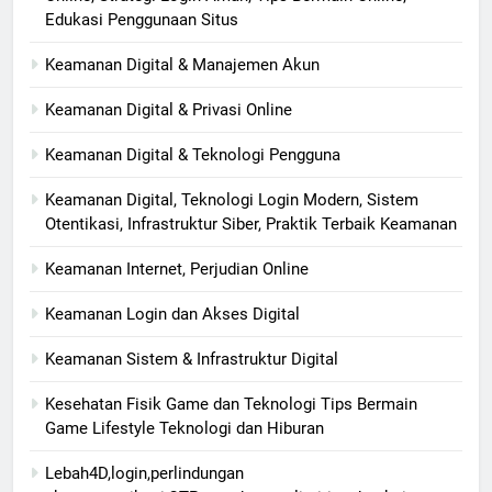
Edukasi Penggunaan Situs
Keamanan Digital & Manajemen Akun
Keamanan Digital & Privasi Online
Keamanan Digital & Teknologi Pengguna
Keamanan Digital, Teknologi Login Modern, Sistem
Otentikasi, Infrastruktur Siber, Praktik Terbaik Keamanan
Keamanan Internet, Perjudian Online
Keamanan Login dan Akses Digital
Keamanan Sistem & Infrastruktur Digital
Kesehatan Fisik Game dan Teknologi Tips Bermain
Game Lifestyle Teknologi dan Hiburan
Lebah4D,login,perlindungan