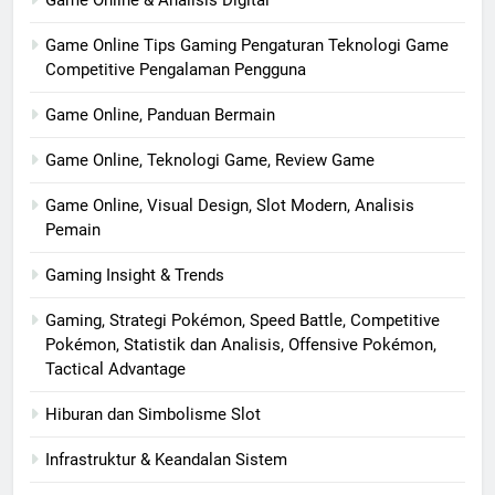
Game Online & Analisis Digital
Game Online Tips Gaming Pengaturan Teknologi Game
Competitive Pengalaman Pengguna
Game Online, Panduan Bermain
Game Online, Teknologi Game, Review Game
Game Online, Visual Design, Slot Modern, Analisis
Pemain
Gaming Insight & Trends
Gaming, Strategi Pokémon, Speed Battle, Competitive
Pokémon, Statistik dan Analisis, Offensive Pokémon,
Tactical Advantage
Hiburan dan Simbolisme Slot
Infrastruktur & Keandalan Sistem