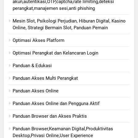
akun,autentikasi,OTP,captcha,rate limiting,deteksi
perangkat,manajemen sesi,anti phishing
Mesin Slot, Psikologi Perjudian, Hiburan Digital, Kasino
Online, Strategi Bermain Slot, Panduan Pemain
Optimasi Akses Platform
Optimasi Perangkat dan Kelancaran Login
Panduan & Edukasi
Panduan Akses Multi Perangkat
Panduan Akses Online
Panduan Akses Online dan Pengguna Aktif
Panduan Browser dan Akses Praktis
Panduan Browser,Keamanan Digital,Produktivitas
Desktop,Privasi Online,User Experience