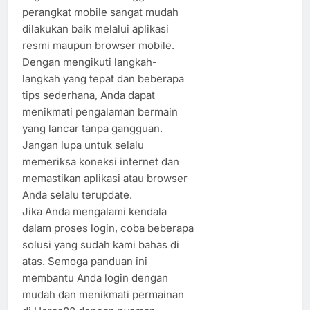
perangkat mobile sangat mudah
dilakukan baik melalui aplikasi
resmi maupun browser mobile.
Dengan mengikuti langkah-
langkah yang tepat dan beberapa
tips sederhana, Anda dapat
menikmati pengalaman bermain
yang lancar tanpa gangguan.
Jangan lupa untuk selalu
memeriksa koneksi internet dan
memastikan aplikasi atau browser
Anda selalu terupdate.
Jika Anda mengalami kendala
dalam proses login, coba beberapa
solusi yang sudah kami bahas di
atas. Semoga panduan ini
membantu Anda login dengan
mudah dan menikmati permainan