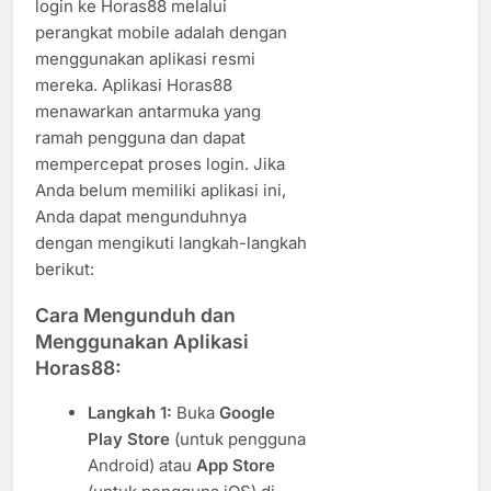
login ke Horas88 melalui
perangkat mobile adalah dengan
menggunakan aplikasi resmi
mereka. Aplikasi Horas88
menawarkan antarmuka yang
ramah pengguna dan dapat
mempercepat proses login. Jika
Anda belum memiliki aplikasi ini,
Anda dapat mengunduhnya
dengan mengikuti langkah-langkah
berikut:
Cara Mengunduh dan
Menggunakan Aplikasi
Horas88:
Langkah 1:
Buka
Google
Play Store
(untuk pengguna
Android) atau
App Store