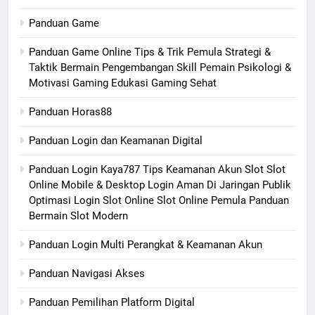
Panduan Game
Panduan Game Online Tips & Trik Pemula Strategi &
Taktik Bermain Pengembangan Skill Pemain Psikologi &
Motivasi Gaming Edukasi Gaming Sehat
Panduan Horas88
Panduan Login dan Keamanan Digital
Panduan Login Kaya787 Tips Keamanan Akun Slot Slot
Online Mobile & Desktop Login Aman Di Jaringan Publik
Optimasi Login Slot Online Slot Online Pemula Panduan
Bermain Slot Modern
Panduan Login Multi Perangkat & Keamanan Akun
Panduan Navigasi Akses
Panduan Pemilihan Platform Digital