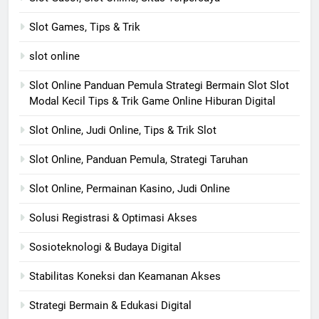
Slot Games, Tips & Trik
slot online
Slot Online Panduan Pemula Strategi Bermain Slot Slot
Modal Kecil Tips & Trik Game Online Hiburan Digital
Slot Online, Judi Online, Tips & Trik Slot
Slot Online, Panduan Pemula, Strategi Taruhan
Slot Online, Permainan Kasino, Judi Online
Solusi Registrasi & Optimasi Akses
Sosioteknologi & Budaya Digital
Stabilitas Koneksi dan Keamanan Akses
Strategi Bermain & Edukasi Digital