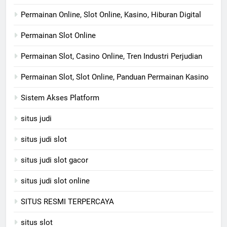
Permainan Online, Slot Online, Kasino, Hiburan Digital
Permainan Slot Online
Permainan Slot, Casino Online, Tren Industri Perjudian
Permainan Slot, Slot Online, Panduan Permainan Kasino
Sistem Akses Platform
situs judi
situs judi slot
situs judi slot gacor
situs judi slot online
SITUS RESMI TERPERCAYA
situs slot