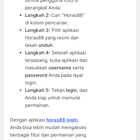
(untuk pengguna iOS) di
perangkat Anda.
Langkah 2:
Cari “Horas88”
di kolom pencarian.
Langkah 3:
Pilih aplikasi
Horas88 yang resmi dan
tekan
unduh
.
Langkah 4:
Setelah aplikasi
terpasang, buka aplikasi dan
masukkan
username
serta
password
Anda pada layar
login.
Langkah 5:
Tekan
login
, dan
Anda siap untuk memulai
permainan.
Dengan aplikasi
horas88 login
,
Anda bisa lebih mudah mengakses
berbagai fitur dan permainan yang