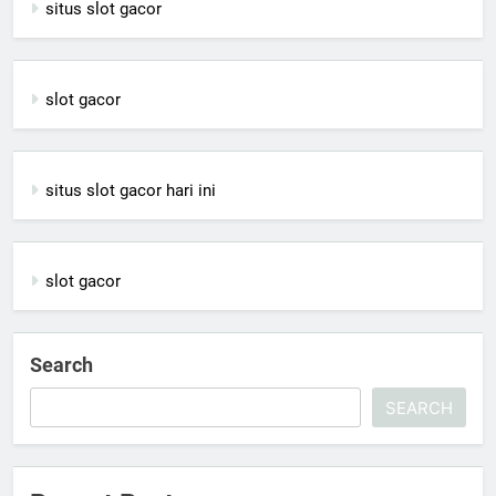
situs slot gacor
slot gacor
situs slot gacor hari ini
slot gacor
Search
SEARCH