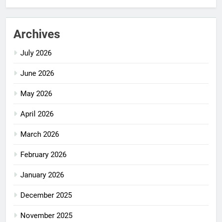
Archives
July 2026
June 2026
May 2026
April 2026
March 2026
February 2026
January 2026
December 2025
November 2025