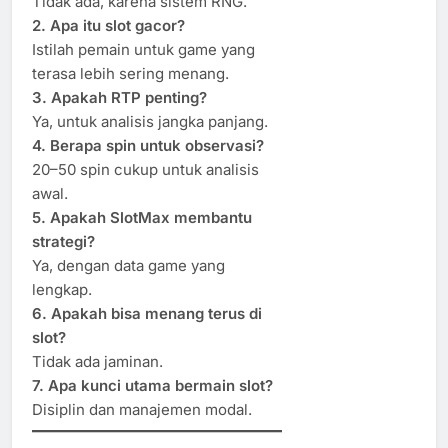
Tidak ada, karena sistem RNG.
2. Apa itu slot gacor?
Istilah pemain untuk game yang
terasa lebih sering menang.
3. Apakah RTP penting?
Ya, untuk analisis jangka panjang.
4. Berapa spin untuk observasi?
20–50 spin cukup untuk analisis
awal.
5. Apakah SlotMax membantu
strategi?
Ya, dengan data game yang
lengkap.
6. Apakah bisa menang terus di
slot?
Tidak ada jaminan.
7. Apa kunci utama bermain slot?
Disiplin dan manajemen modal.