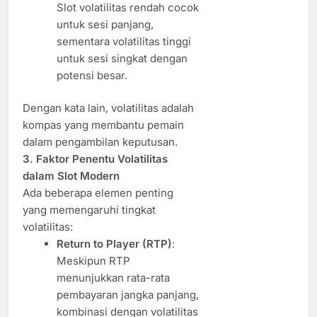
Slot volatilitas rendah cocok
untuk sesi panjang,
sementara volatilitas tinggi
untuk sesi singkat dengan
potensi besar.
Dengan kata lain, volatilitas adalah
kompas yang membantu pemain
dalam pengambilan keputusan.
3. Faktor Penentu Volatilitas
dalam Slot Modern
Ada beberapa elemen penting
yang memengaruhi tingkat
volatilitas:
Return to Player (RTP)
:
Meskipun RTP
menunjukkan rata-rata
pembayaran jangka panjang,
kombinasi dengan volatilitas