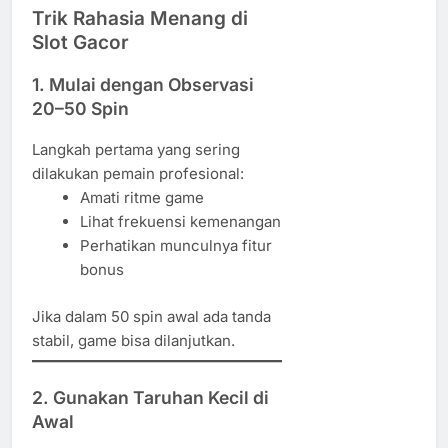
Trik Rahasia Menang di
Slot Gacor
1. Mulai dengan Observasi
20–50 Spin
Langkah pertama yang sering
dilakukan pemain profesional:
Amati ritme game
Lihat frekuensi kemenangan
Perhatikan munculnya fitur
bonus
Jika dalam 50 spin awal ada tanda
stabil, game bisa dilanjutkan.
2. Gunakan Taruhan Kecil di
Awal