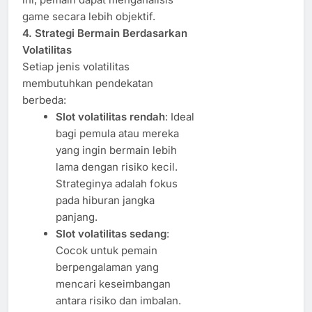
game secara lebih objektif.
4. Strategi Bermain Berdasarkan
Volatilitas
Setiap jenis volatilitas
membutuhkan pendekatan
berbeda:
Slot volatilitas rendah
: Ideal
bagi pemula atau mereka
yang ingin bermain lebih
lama dengan risiko kecil.
Strateginya adalah fokus
pada hiburan jangka
panjang.
Slot volatilitas sedang
:
Cocok untuk pemain
berpengalaman yang
mencari keseimbangan
antara risiko dan imbalan.