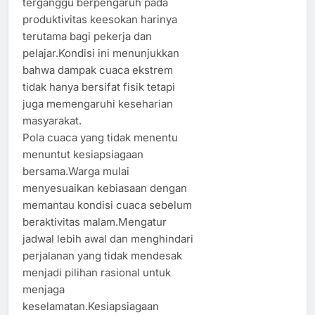
terganggu berpengaruh pada
produktivitas keesokan harinya
terutama bagi pekerja dan
pelajar.Kondisi ini menunjukkan
bahwa dampak cuaca ekstrem
tidak hanya bersifat fisik tetapi
juga memengaruhi keseharian
masyarakat.
Pola cuaca yang tidak menentu
menuntut kesiapsiagaan
bersama.Warga mulai
menyesuaikan kebiasaan dengan
memantau kondisi cuaca sebelum
beraktivitas malam.Mengatur
jadwal lebih awal dan menghindari
perjalanan yang tidak mendesak
menjadi pilihan rasional untuk
menjaga
keselamatan.Kesiapsiagaan