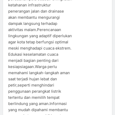
ketahanan infrastruktur
penerangan jalan dan drainase
akan membantu mengurangi
dampak langsung terhadap
aktivitas malam.Perencanaan
lingkungan yang adaptif diperlukan
agar kota tetap berfungsi optimal
meski menghadapi cuaca ekstrem.
Edukasi keselamatan cuaca
menjadi bagian penting dari
kesiapsiagaan.Warga perlu
memahami langkah-langkah aman
saat terjadi hujan lebat dan
petir,seperti menghindari
penggunaan perangkat listrik
tertentu dan memilih tempat
berlindung yang aman.Informasi
yang mudah dipahami membantu