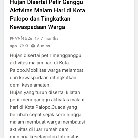
Hujan Disertai Petir Ganggu
Aktivitas Malam Hari di Kota
Palopo dan Tingkatkan
Kewaspadaan Warga
99f462e
7 months
ago
0
6 mins
Hujan disertai petir mengganggu
aktivitas malam hari di Kota
Palopo.Mobilitas warga melambat
dan kewaspadaan ditingkatkan
demi keselamatan.
Hujan yang turun disertai kilatan
petir mengganggu aktivitas malam
hari di Kota Palopo.Cuaca yang
berubah cepat sejak sore hingga
malam membuat warga membatasi
aktivitas di luar rumah demi
menjaga keselamatan.Intensitas