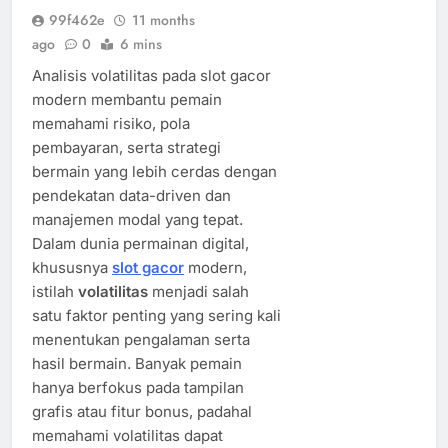
99f462e
11 months
ago
0
6 mins
Analisis volatilitas pada slot gacor
modern membantu pemain
memahami risiko, pola
pembayaran, serta strategi
bermain yang lebih cerdas dengan
pendekatan data-driven dan
manajemen modal yang tepat.
Dalam dunia permainan digital,
khususnya
slot gacor
modern,
istilah
volatilitas
menjadi salah
satu faktor penting yang sering kali
menentukan pengalaman serta
hasil bermain. Banyak pemain
hanya berfokus pada tampilan
grafis atau fitur bonus, padahal
memahami volatilitas dapat