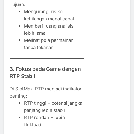
Tujuan:
Mengurangi risiko
kehilangan modal cepat
Memberi ruang analisis
lebih lama
Melihat pola permainan
tanpa tekanan
3. Fokus pada Game dengan
RTP Stabil
Di SlotMax, RTP menjadi indikator
penting:
RTP tinggi = potensi jangka
panjang lebih stabil
RTP rendah = lebih
fluktuatif