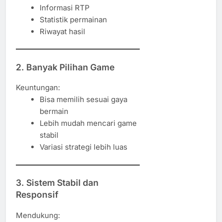
Informasi RTP
Statistik permainan
Riwayat hasil
2. Banyak Pilihan Game
Keuntungan:
Bisa memilih sesuai gaya
bermain
Lebih mudah mencari game
stabil
Variasi strategi lebih luas
3. Sistem Stabil dan
Responsif
Mendukung: