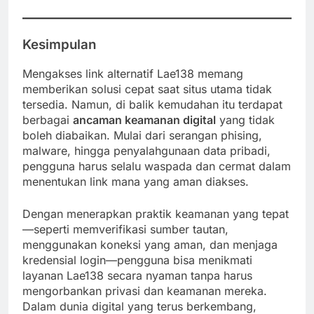
Kesimpulan
Mengakses link alternatif Lae138 memang
memberikan solusi cepat saat situs utama tidak
tersedia. Namun, di balik kemudahan itu terdapat
berbagai
ancaman keamanan digital
yang tidak
boleh diabaikan. Mulai dari serangan phising,
malware, hingga penyalahgunaan data pribadi,
pengguna harus selalu waspada dan cermat dalam
menentukan link mana yang aman diakses.
Dengan menerapkan praktik keamanan yang tepat
—seperti memverifikasi sumber tautan,
menggunakan koneksi yang aman, dan menjaga
kredensial login—pengguna bisa menikmati
layanan Lae138 secara nyaman tanpa harus
mengorbankan privasi dan keamanan mereka.
Dalam dunia digital yang terus berkembang,