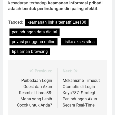
kesadaran terhadap
keamanan informasi pribadi
adalah bentuk perlindungan diri paling efektif
.
Tagged:
keamanan link alternatif Lae138
perlindungan data digital
privasi pengguna online
risiko akses situs
tips aman browsing
Previous:
Next:
Post
navigation
Perbedaan Login
Mekanisme Timeout
Guest dan Akun
Otomatis di Login
Resmi di Horas88:
Kaya787: Strategi
Mana yang Lebih
Perlindungan Akun
Cocok untuk Anda?
Secara Real-Time