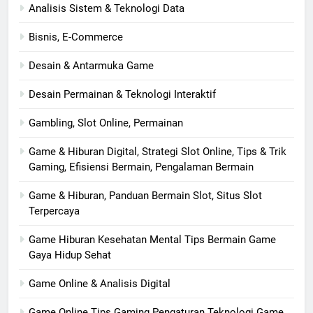
Analisis Sistem & Teknologi Data
Bisnis, E-Commerce
Desain & Antarmuka Game
Desain Permainan & Teknologi Interaktif
Gambling, Slot Online, Permainan
Game & Hiburan Digital, Strategi Slot Online, Tips & Trik
Gaming, Efisiensi Bermain, Pengalaman Bermain
Game & Hiburan, Panduan Bermain Slot, Situs Slot
Terpercaya
Game Hiburan Kesehatan Mental Tips Bermain Game
Gaya Hidup Sehat
Game Online & Analisis Digital
Game Online Tips Gaming Pengaturan Teknologi Game