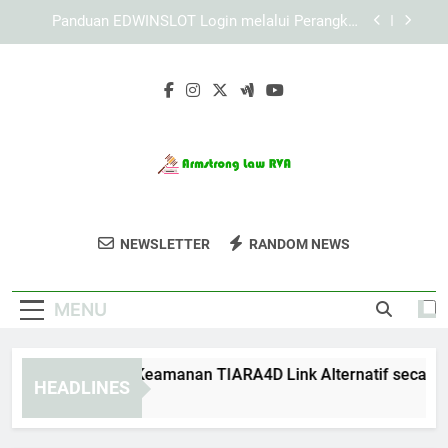
Skip
Login Edwinslot dan Pentingnya Memeriksa
to
Keamanan Halaman Sebelum Mengakses Akun
content
Lebah4D Login: Panduan Akses Akun yang Mudah
dan Aman untuk Pengguna Baru
Cara Memeriksa Keamanan TIARA4D Link
Alternatif secara Tepat
Panduan EDWINSLOT Login melalui Perangkat
Mobile dan Desktop
Login Edwinslot dan Pentingnya Memeriksa
Keamanan Halaman Sebelum Mengakses Akun
Armstrong Law
Dapatkan Layanan Konsultasi Hukum
Lebah4D Login: Panduan Akses Akun yang Mudah
NEWSLETTER
RANDOM NEWS
RVA
dan Aman untuk Pengguna Baru
Profesional Dari Armstrong Law RVA.
MENU
ra Memeriksa Keamanan TIARA4D Link Alternatif secara Tep
HEADLINES
Weeks Ago