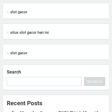
slot gacor
situs slot gacor hari ini
slot gacor
Search
SEARCH
Recent Posts