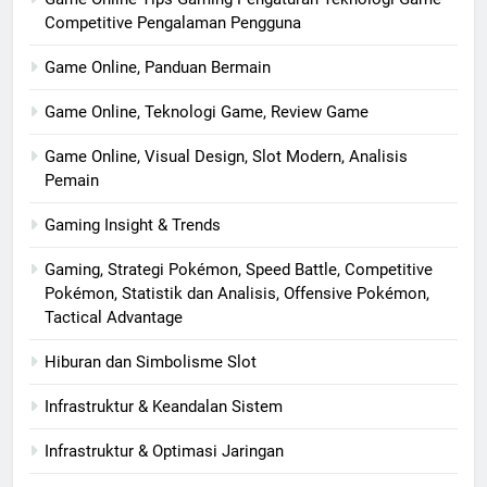
Competitive Pengalaman Pengguna
Game Online, Panduan Bermain
Game Online, Teknologi Game, Review Game
Game Online, Visual Design, Slot Modern, Analisis
Pemain
Gaming Insight & Trends
Gaming, Strategi Pokémon, Speed Battle, Competitive
Pokémon, Statistik dan Analisis, Offensive Pokémon,
Tactical Advantage
Hiburan dan Simbolisme Slot
Infrastruktur & Keandalan Sistem
Infrastruktur & Optimasi Jaringan