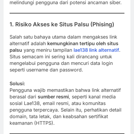
melindungi pengguna dari potensi ancaman siber.
1.
Risiko Akses ke Situs Palsu (Phising)
Salah satu bahaya utama dalam mengakses link
alternatif adalah
kemungkinan tertipu oleh situs
palsu
yang meniru tampilan
lae138 link alternatif
.
Situs semacam ini sering kali dirancang untuk
mengelabui pengguna dan mencuri data login
seperti username dan password.
Solusi:
Pengguna wajib memastikan bahwa link alternatif
berasal dari
sumber resmi
, seperti kanal media
sosial Lae138, email resmi, atau komunitas
pengguna terpercaya. Selain itu, perhatikan detail
domain, tata letak, dan keabsahan sertifikat
keamanan (HTTPS).