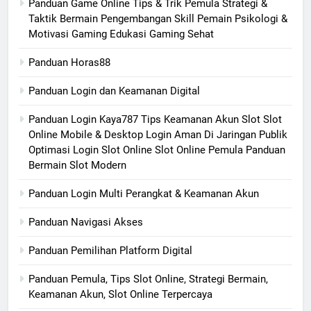
Panduan Game Online Tips & Trik Pemula Strategi &
Taktik Bermain Pengembangan Skill Pemain Psikologi &
Motivasi Gaming Edukasi Gaming Sehat
Panduan Horas88
Panduan Login dan Keamanan Digital
Panduan Login Kaya787 Tips Keamanan Akun Slot Slot
Online Mobile & Desktop Login Aman Di Jaringan Publik
Optimasi Login Slot Online Slot Online Pemula Panduan
Bermain Slot Modern
Panduan Login Multi Perangkat & Keamanan Akun
Panduan Navigasi Akses
Panduan Pemilihan Platform Digital
Panduan Pemula, Tips Slot Online, Strategi Bermain,
Keamanan Akun, Slot Online Terpercaya