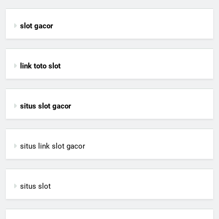
slot gacor
link toto slot
situs slot gacor
situs link slot gacor
situs slot