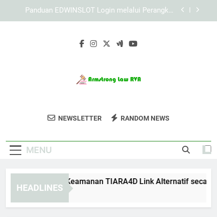
Skip
Login Edwinslot dan Pentingnya Memeriksa
to
Keamanan Halaman Sebelum Mengakses Akun
content
Lebah4D Login: Panduan Akses Akun yang Mudah
dan Aman untuk Pengguna Baru
Cara Memeriksa Keamanan TIARA4D Link
Alternatif secara Tepat
Panduan EDWINSLOT Login melalui Perangkat
Mobile dan Desktop
Login Edwinslot dan Pentingnya Memeriksa
Keamanan Halaman Sebelum Mengakses Akun
Armstrong Law
Dapatkan Layanan Konsultasi Hukum
Lebah4D Login: Panduan Akses Akun yang Mudah
NEWSLETTER
RANDOM NEWS
RVA
dan Aman untuk Pengguna Baru
Profesional Dari Armstrong Law RVA.
MENU
ra Memeriksa Keamanan TIARA4D Link Alternatif secara Tep
HEADLINES
Weeks Ago