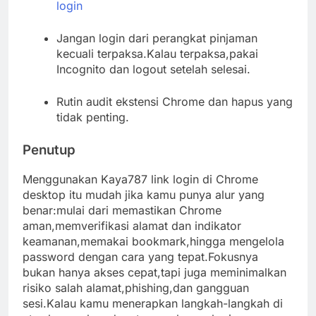
login
Jangan login dari perangkat pinjaman
kecuali terpaksa.Kalau terpaksa,pakai
Incognito dan logout setelah selesai.
Rutin audit ekstensi Chrome dan hapus yang
tidak penting.
Penutup
Menggunakan Kaya787 link login di Chrome
desktop itu mudah jika kamu punya alur yang
benar:mulai dari memastikan Chrome
aman,memverifikasi alamat dan indikator
keamanan,memakai bookmark,hingga mengelola
password dengan cara yang tepat.Fokusnya
bukan hanya akses cepat,tapi juga meminimalkan
risiko salah alamat,phishing,dan gangguan
sesi.Kalau kamu menerapkan langkah-langkah di