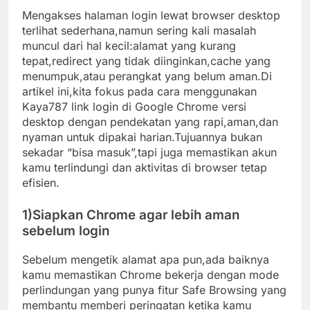
Mengakses halaman login lewat browser desktop
terlihat sederhana,namun sering kali masalah
muncul dari hal kecil:alamat yang kurang
tepat,redirect yang tidak diinginkan,cache yang
menumpuk,atau perangkat yang belum aman.Di
artikel ini,kita fokus pada cara menggunakan
Kaya787 link login di Google Chrome versi
desktop dengan pendekatan yang rapi,aman,dan
nyaman untuk dipakai harian.Tujuannya bukan
sekadar “bisa masuk”,tapi juga memastikan akun
kamu terlindungi dan aktivitas di browser tetap
efisien.
1)Siapkan Chrome agar lebih aman
sebelum login
Sebelum mengetik alamat apa pun,ada baiknya
kamu memastikan Chrome bekerja dengan mode
perlindungan yang punya fitur Safe Browsing yang
membantu memberi peringatan ketika kamu