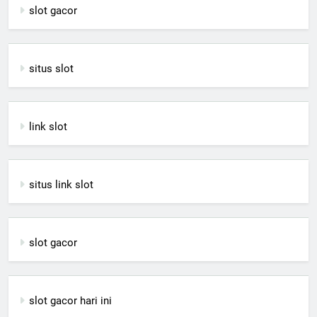
slot gacor
situs slot
link slot
situs link slot
slot gacor
slot gacor hari ini