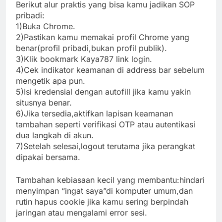
Berikut alur praktis yang bisa kamu jadikan SOP
pribadi:
1)Buka Chrome.
2)Pastikan kamu memakai profil Chrome yang
benar(profil pribadi,bukan profil publik).
3)Klik bookmark Kaya787 link login.
4)Cek indikator keamanan di address bar sebelum
mengetik apa pun.
5)Isi kredensial dengan autofill jika kamu yakin
situsnya benar.
6)Jika tersedia,aktifkan lapisan keamanan
tambahan seperti verifikasi OTP atau autentikasi
dua langkah di akun.
7)Setelah selesai,logout terutama jika perangkat
dipakai bersama.
Tambahan kebiasaan kecil yang membantu:hindari
menyimpan “ingat saya”di komputer umum,dan
rutin hapus cookie jika kamu sering berpindah
jaringan atau mengalami error sesi.