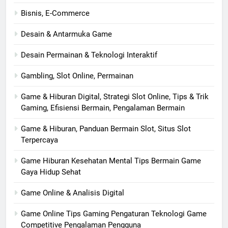
Bisnis, E-Commerce
Desain & Antarmuka Game
Desain Permainan & Teknologi Interaktif
Gambling, Slot Online, Permainan
Game & Hiburan Digital, Strategi Slot Online, Tips & Trik
Gaming, Efisiensi Bermain, Pengalaman Bermain
Game & Hiburan, Panduan Bermain Slot, Situs Slot
Terpercaya
Game Hiburan Kesehatan Mental Tips Bermain Game
Gaya Hidup Sehat
Game Online & Analisis Digital
Game Online Tips Gaming Pengaturan Teknologi Game
Competitive Pengalaman Pengguna