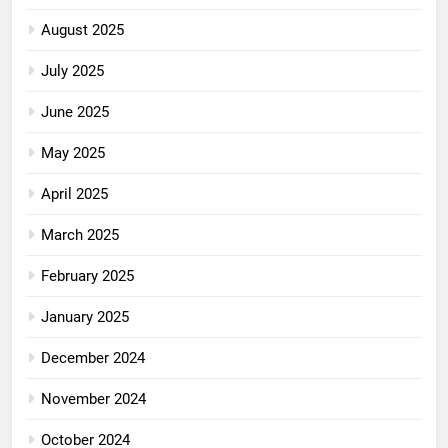
August 2025
July 2025
June 2025
May 2025
April 2025
March 2025
February 2025
January 2025
December 2024
November 2024
October 2024