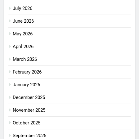
July 2026
June 2026
May 2026
April 2026
March 2026
February 2026
January 2026
December 2025
November 2025
October 2025
September 2025