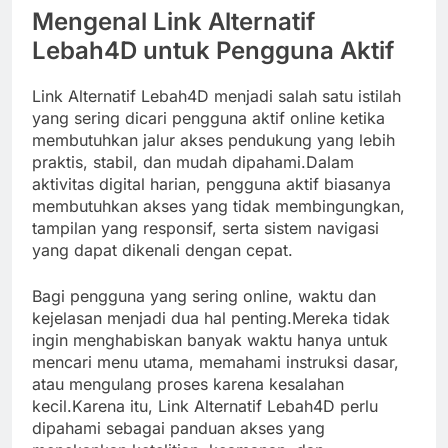
Mengenal Link Alternatif
Lebah4D untuk Pengguna Aktif
Link Alternatif Lebah4D menjadi salah satu istilah
yang sering dicari pengguna aktif online ketika
membutuhkan jalur akses pendukung yang lebih
praktis, stabil, dan mudah dipahami.Dalam
aktivitas digital harian, pengguna aktif biasanya
membutuhkan akses yang tidak membingungkan,
tampilan yang responsif, serta sistem navigasi
yang dapat dikenali dengan cepat.
Bagi pengguna yang sering online, waktu dan
kejelasan menjadi dua hal penting.Mereka tidak
ingin menghabiskan banyak waktu hanya untuk
mencari menu utama, memahami instruksi dasar,
atau mengulang proses karena kesalahan
kecil.Karena itu, Link Alternatif Lebah4D perlu
dipahami sebagai panduan akses yang