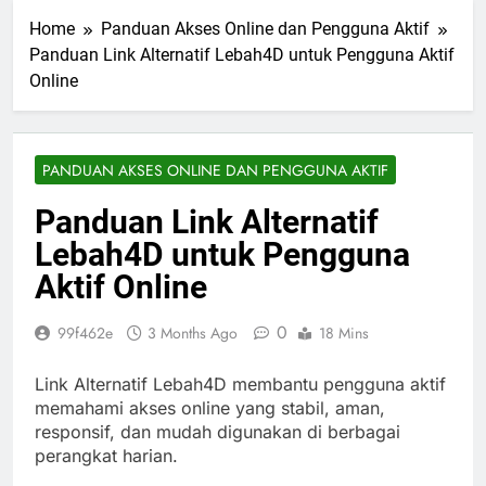
Home
Panduan Akses Online dan Pengguna Aktif
Panduan Link Alternatif Lebah4D untuk Pengguna Aktif
Online
PANDUAN AKSES ONLINE DAN PENGGUNA AKTIF
Panduan Link Alternatif
Lebah4D untuk Pengguna
Aktif Online
0
99f462e
3 Months Ago
18 Mins
Link Alternatif Lebah4D membantu pengguna aktif
memahami akses online yang stabil, aman,
responsif, dan mudah digunakan di berbagai
perangkat harian.