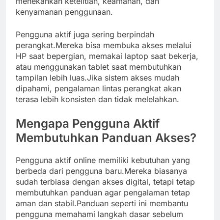
menekankan ketelitian, keamanan, dan
kenyamanan penggunaan.
Pengguna aktif juga sering berpindah
perangkat.Mereka bisa membuka akses melalui
HP saat bepergian, memakai laptop saat bekerja,
atau menggunakan tablet saat membutuhkan
tampilan lebih luas.Jika sistem akses mudah
dipahami, pengalaman lintas perangkat akan
terasa lebih konsisten dan tidak melelahkan.
Mengapa Pengguna Aktif
Membutuhkan Panduan Akses?
Pengguna aktif online memiliki kebutuhan yang
berbeda dari pengguna baru.Mereka biasanya
sudah terbiasa dengan akses digital, tetapi tetap
membutuhkan panduan agar pengalaman tetap
aman dan stabil.Panduan seperti ini membantu
pengguna memahami langkah dasar sebelum