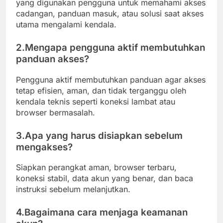
yang digunakan pengguna untuk memahami akses
cadangan, panduan masuk, atau solusi saat akses
utama mengalami kendala.
2.Mengapa pengguna aktif membutuhkan
panduan akses?
Pengguna aktif membutuhkan panduan agar akses
tetap efisien, aman, dan tidak terganggu oleh
kendala teknis seperti koneksi lambat atau
browser bermasalah.
3.Apa yang harus disiapkan sebelum
mengakses?
Siapkan perangkat aman, browser terbaru,
koneksi stabil, data akun yang benar, dan baca
instruksi sebelum melanjutkan.
4.Bagaimana cara menjaga keamanan