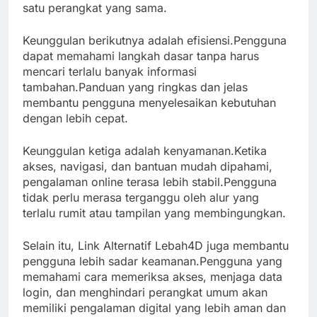
satu perangkat yang sama.
Keunggulan berikutnya adalah efisiensi.Pengguna
dapat memahami langkah dasar tanpa harus
mencari terlalu banyak informasi
tambahan.Panduan yang ringkas dan jelas
membantu pengguna menyelesaikan kebutuhan
dengan lebih cepat.
Keunggulan ketiga adalah kenyamanan.Ketika
akses, navigasi, dan bantuan mudah dipahami,
pengalaman online terasa lebih stabil.Pengguna
tidak perlu merasa terganggu oleh alur yang
terlalu rumit atau tampilan yang membingungkan.
Selain itu, Link Alternatif Lebah4D juga membantu
pengguna lebih sadar keamanan.Pengguna yang
memahami cara memeriksa akses, menjaga data
login, dan menghindari perangkat umum akan
memiliki pengalaman digital yang lebih aman dan