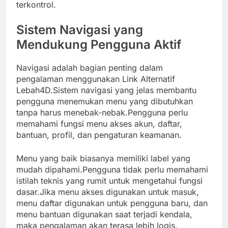
terkontrol.
Sistem Navigasi yang
Mendukung Pengguna Aktif
Navigasi adalah bagian penting dalam
pengalaman menggunakan Link Alternatif
Lebah4D.Sistem navigasi yang jelas membantu
pengguna menemukan menu yang dibutuhkan
tanpa harus menebak-nebak.Pengguna perlu
memahami fungsi menu akses akun, daftar,
bantuan, profil, dan pengaturan keamanan.
Menu yang baik biasanya memiliki label yang
mudah dipahami.Pengguna tidak perlu memahami
istilah teknis yang rumit untuk mengetahui fungsi
dasar.Jika menu akses digunakan untuk masuk,
menu daftar digunakan untuk pengguna baru, dan
menu bantuan digunakan saat terjadi kendala,
maka pengalaman akan terasa lebih logis.