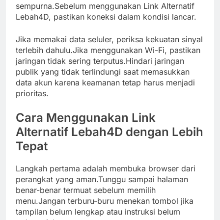
sempurna.Sebelum menggunakan Link Alternatif
Lebah4D, pastikan koneksi dalam kondisi lancar.
Jika memakai data seluler, periksa kekuatan sinyal
terlebih dahulu.Jika menggunakan Wi-Fi, pastikan
jaringan tidak sering terputus.Hindari jaringan
publik yang tidak terlindungi saat memasukkan
data akun karena keamanan tetap harus menjadi
prioritas.
Cara Menggunakan Link
Alternatif Lebah4D dengan Lebih
Tepat
Langkah pertama adalah membuka browser dari
perangkat yang aman.Tunggu sampai halaman
benar-benar termuat sebelum memilih
menu.Jangan terburu-buru menekan tombol jika
tampilan belum lengkap atau instruksi belum