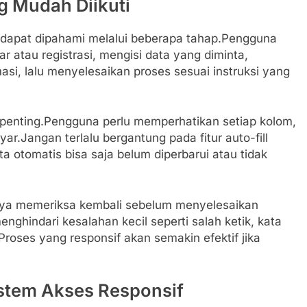
g Mudah Diikuti
 dapat dipahami melalui beberapa tahap.Pengguna
atau registrasi, mengisi data yang diminta,
si, lalu menyelesaikan proses sesuai instruksi yang
t penting.Pengguna perlu memperhatikan setiap kolom,
yar.Jangan terlalu bergantung pada fitur auto-fill
a otomatis bisa saja belum diperbarui atau tidak
knya memeriksa kembali sebelum menyelesaikan
ghindari kesalahan kecil seperti salah ketik, kata
Proses yang responsif akan semakin efektif jika
.
stem Akses Responsif