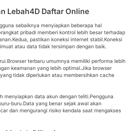
n Lebah4D Daftar Online
ngguna sebaiknya menyiapkan beberapa hal
rangkat pribadi memberi kontrol lebih besar terhadap
nan.Kedua, pastikan koneksi internet stabil.Koneksi
uat atau data tidak tersimpan dengan baik.
rui.Browser terbaru umumnya memiliki performa lebih
dungan keamanan yang lebih optimal.Jika browser
 yang tidak diperlukan atau membersihkan cache
lah menyiapkan data akun dengan teliti.Pengguna
rburu-buru.Data yang benar sejak awal akan
ancar dan mengurangi risiko kendala saat mengakses