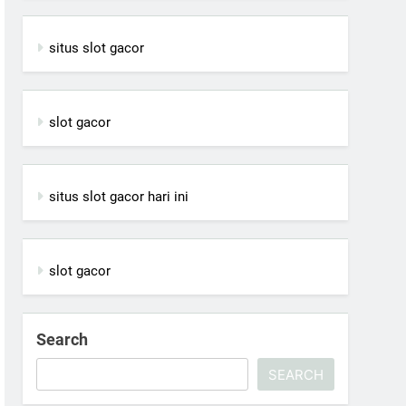
situs slot gacor
slot gacor
situs slot gacor hari ini
slot gacor
Search
SEARCH