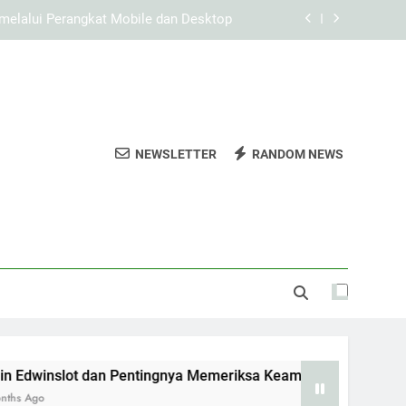
elalui Perangkat Mobile dan Desktop
nan Halaman Sebelum Mengakses Akun
 Mudah dan Aman untuk Pengguna Baru
TIARA4D Link Alternatif secara Tepat
NEWSLETTER
RANDOM NEWS
elalui Perangkat Mobile dan Desktop
nan Halaman Sebelum Mengakses Akun
A.
 Mudah dan Aman untuk Pengguna Baru
t dan Pentingnya Memeriksa Keamanan Halaman Sebelum Me