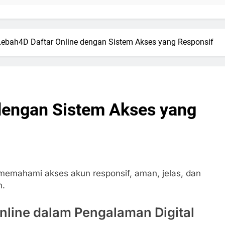
Lebah4D Daftar Online dengan Sistem Akses yang Responsif
dengan Sistem Akses yang
emahami akses akun responsif, aman, jelas, dan
n.
line dalam Pengalaman Digital