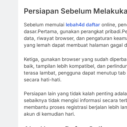
Persiapan Sebelum Melakuka
Sebelum memulai
lebah4d daftar
online, pe
dasar.Pertama, gunakan perangkat pribadi.Pe
data, riwayat browser, dan pengaturan keama
yang lemah dapat membuat halaman gagal dim
Ketiga, gunakan browser yang sudah diperba
baik, tampilan lebih kompatibel, dan perlin
terasa lambat, pengguna dapat menutup tab
secara hati-hati.
Persiapan lain yang tidak kalah penting ada
sebaiknya tidak mengisi informasi secara te
membantu proses registrasi berjalan lebih l
akun di kemudian hari.