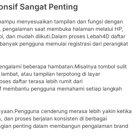
nsif Sangat Penting
 mampu menyesuaikan tampilan dan fungsi dengan
a, pengalaman saat membuka halaman melalui HP,
api, dan mudah diikuti.Dalam proses Lebah4D daftar
a banyak pengguna memulai registrasi dari perangkat
mengalami beberapa hambatan.Misalnya tombol sulit
n lambat, atau tampilan terpotong di layar
ses daftar terasa lebih rumit dari
sif membantu pengguna memahami setiap langkah
ayaan.Pengguna cenderung merasa lebih yakin ketika
, dan proses berjalan konsisten di berbagai
bagian penting dalam membangun pengalaman brand