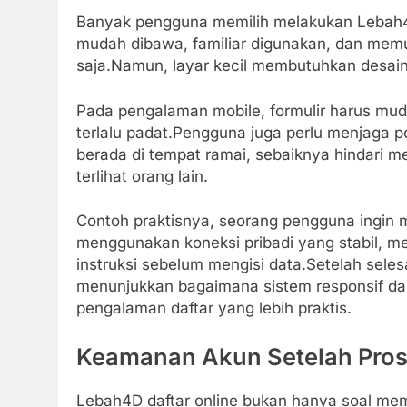
Banyak pengguna memilih melakukan Lebah4D 
mudah dibawa, familiar digunakan, dan me
saja.Namun, layar kecil membutuhkan desain
Pada pengalaman mobile, formulir harus muda
terlalu padat.Pengguna juga perlu menjaga po
berada di tempat ramai, sebaiknya hindari m
terlihat orang lain.
Contoh praktisnya, seorang pengguna ingin m
menggunakan koneksi pribadi yang stabil, m
instruksi sebelum mengisi data.Setelah selesa
menunjukkan bagaimana sistem responsif da
pengalaman daftar yang lebih praktis.
Keamanan Akun Setelah Pros
Lebah4D daftar online bukan hanya soal mem