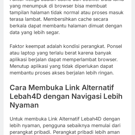
yang menumpuk di browser bisa membuat
tampilan halaman tidak normal atau proses masuk
terasa lambat. Membersihkan cache secara
berkala dapat membantu halaman dimuat dengan
data yang lebih segar.
Faktor keempat adalah kondisi perangkat. Ponsel
atau laptop yang terlalu berat karena banyak
aplikasi berjalan dapat memperlambat browser.
Menutup aplikasi yang tidak diperlukan dapat
membantu proses akses berjalan lebih ringan.
Cara Membuka Link Alternatif
Lebah4D dengan Navigasi Lebih
Nyaman
Untuk membuka Link Alternatif Lebah4D dengan
lebih nyaman, pengguna sebaiknya memulai dari
perangkat pribadi. Perangkat pribadi lebih aman