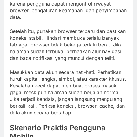
karena pengguna dapat mengontrol riwayat
browser, pengaturan keamanan, dan penyimpanan
data.
Setelah itu, gunakan browser terbaru dan pastikan
koneksi stabil. Hindari membuka terlalu banyak
tab agar browser tidak bekerja terlalu berat. Jika
halaman sudah terbuka, perhatikan alur navigasi
dan baca notifikasi yang muncul dengan teliti.
Masukkan data akun secara hati-hati. Perhatikan
huruf kapital, angka, simbol, atau karakter khusus.
Kesalahan kecil dapat membuat proses masuk
gagal meskipun halaman sudah berjalan normal.
Jika terjadi kendala, jangan langsung mengulang
berkali-kali. Periksa koneksi, browser, cache, dan
data akun secara bertahap.
Skenario Praktis Pengguna
Mobile