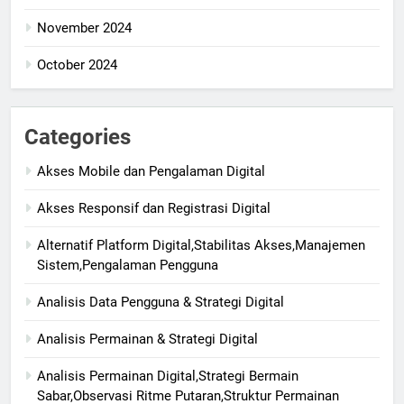
November 2024
October 2024
Categories
Akses Mobile dan Pengalaman Digital
Akses Responsif dan Registrasi Digital
Alternatif Platform Digital,Stabilitas Akses,Manajemen
Sistem,Pengalaman Pengguna
Analisis Data Pengguna & Strategi Digital
Analisis Permainan & Strategi Digital
Analisis Permainan Digital,Strategi Bermain
Sabar,Observasi Ritme Putaran,Struktur Permainan