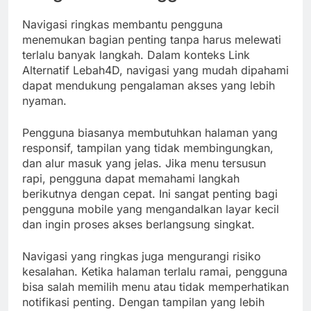
Navigasi ringkas membantu pengguna
menemukan bagian penting tanpa harus melewati
terlalu banyak langkah. Dalam konteks Link
Alternatif Lebah4D, navigasi yang mudah dipahami
dapat mendukung pengalaman akses yang lebih
nyaman.
Pengguna biasanya membutuhkan halaman yang
responsif, tampilan yang tidak membingungkan,
dan alur masuk yang jelas. Jika menu tersusun
rapi, pengguna dapat memahami langkah
berikutnya dengan cepat. Ini sangat penting bagi
pengguna mobile yang mengandalkan layar kecil
dan ingin proses akses berlangsung singkat.
Navigasi yang ringkas juga mengurangi risiko
kesalahan. Ketika halaman terlalu ramai, pengguna
bisa salah memilih menu atau tidak memperhatikan
notifikasi penting. Dengan tampilan yang lebih