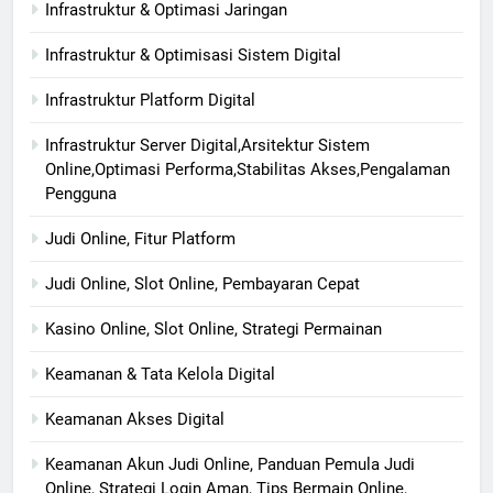
Infrastruktur & Optimasi Jaringan
Infrastruktur & Optimisasi Sistem Digital
Infrastruktur Platform Digital
Infrastruktur Server Digital,Arsitektur Sistem
Online,Optimasi Performa,Stabilitas Akses,Pengalaman
Pengguna
Judi Online, Fitur Platform
Judi Online, Slot Online, Pembayaran Cepat
Kasino Online, Slot Online, Strategi Permainan
Keamanan & Tata Kelola Digital
Keamanan Akses Digital
Keamanan Akun Judi Online, Panduan Pemula Judi
Online, Strategi Login Aman, Tips Bermain Online,