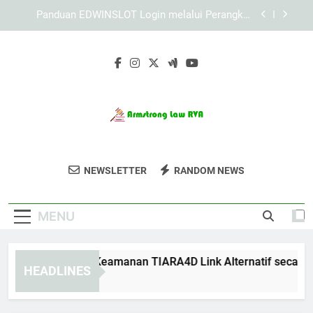
Skip
Login Edwinslot dan Pentingnya Memeriksa
to
Keamanan Halaman Sebelum Mengakses Akun
content
Lebah4D Login: Panduan Akses Akun yang Mudah
dan Aman untuk Pengguna Baru
Cara Memeriksa Keamanan TIARA4D Link
Alternatif secara Tepat
Panduan EDWINSLOT Login melalui Perangkat
Mobile dan Desktop
Login Edwinslot dan Pentingnya Memeriksa
Keamanan Halaman Sebelum Mengakses Akun
Armstrong Law
Dapatkan Layanan Konsultasi Hukum
Lebah4D Login: Panduan Akses Akun yang Mudah
NEWSLETTER
RANDOM NEWS
RVA
dan Aman untuk Pengguna Baru
Profesional Dari Armstrong Law RVA.
MENU
ara Memeriksa Keamanan TIARA4D Link Alternatif secara Tep
HEADLINES
 Weeks Ago