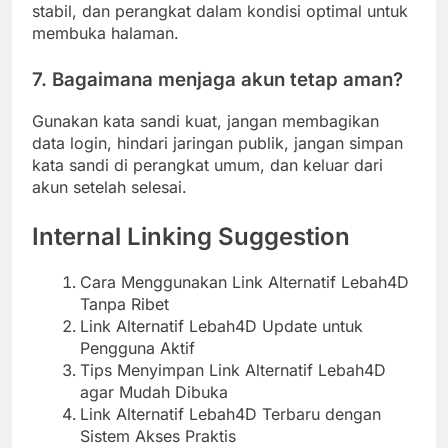
stabil, dan perangkat dalam kondisi optimal untuk
membuka halaman.
7. Bagaimana menjaga akun tetap aman?
Gunakan kata sandi kuat, jangan membagikan
data login, hindari jaringan publik, jangan simpan
kata sandi di perangkat umum, dan keluar dari
akun setelah selesai.
Internal Linking Suggestion
Cara Menggunakan Link Alternatif Lebah4D
Tanpa Ribet
Link Alternatif Lebah4D Update untuk
Pengguna Aktif
Tips Menyimpan Link Alternatif Lebah4D
agar Mudah Dibuka
Link Alternatif Lebah4D Terbaru dengan
Sistem Akses Praktis