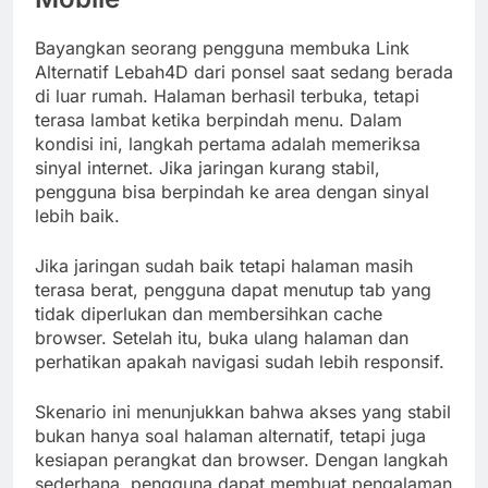
Bayangkan seorang pengguna membuka Link
Alternatif Lebah4D dari ponsel saat sedang berada
di luar rumah. Halaman berhasil terbuka, tetapi
terasa lambat ketika berpindah menu. Dalam
kondisi ini, langkah pertama adalah memeriksa
sinyal internet. Jika jaringan kurang stabil,
pengguna bisa berpindah ke area dengan sinyal
lebih baik.
Jika jaringan sudah baik tetapi halaman masih
terasa berat, pengguna dapat menutup tab yang
tidak diperlukan dan membersihkan cache
browser. Setelah itu, buka ulang halaman dan
perhatikan apakah navigasi sudah lebih responsif.
Skenario ini menunjukkan bahwa akses yang stabil
bukan hanya soal halaman alternatif, tetapi juga
kesiapan perangkat dan browser. Dengan langkah
sederhana, pengguna dapat membuat pengalaman