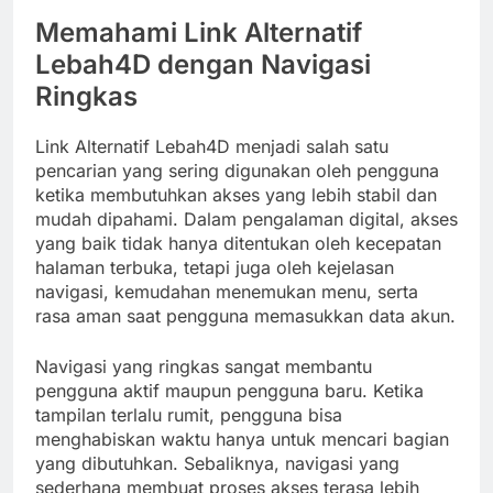
Memahami Link Alternatif
Lebah4D dengan Navigasi
Ringkas
Link Alternatif Lebah4D menjadi salah satu
pencarian yang sering digunakan oleh pengguna
ketika membutuhkan akses yang lebih stabil dan
mudah dipahami. Dalam pengalaman digital, akses
yang baik tidak hanya ditentukan oleh kecepatan
halaman terbuka, tetapi juga oleh kejelasan
navigasi, kemudahan menemukan menu, serta
rasa aman saat pengguna memasukkan data akun.
Navigasi yang ringkas sangat membantu
pengguna aktif maupun pengguna baru. Ketika
tampilan terlalu rumit, pengguna bisa
menghabiskan waktu hanya untuk mencari bagian
yang dibutuhkan. Sebaliknya, navigasi yang
sederhana membuat proses akses terasa lebih