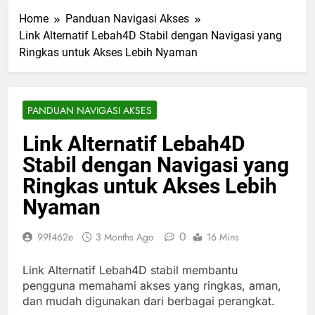
Home
Panduan Navigasi Akses
Link Alternatif Lebah4D Stabil dengan Navigasi yang
Ringkas untuk Akses Lebih Nyaman
PANDUAN NAVIGASI AKSES
Link Alternatif Lebah4D
Stabil dengan Navigasi yang
Ringkas untuk Akses Lebih
Nyaman
0
99f462e
3 Months Ago
16 Mins
Link Alternatif Lebah4D stabil membantu
pengguna memahami akses yang ringkas, aman,
dan mudah digunakan dari berbagai perangkat.