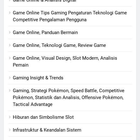
Game Online Tips Gaming Pengaturan Teknologi Game
Competitive Pengalaman Pengguna
Game Online, Panduan Bermain
Game Online, Teknologi Game, Review Game
Game Online, Visual Design, Slot Modern, Analisis
Pemain
Gaming Insight & Trends
Gaming, Strategi Pokémon, Speed Battle, Competitive
Pokémon, Statistik dan Analisis, Offensive Pokémon,
Tactical Advantage
Hiburan dan Simbolisme Slot
Infrastruktur & Keandalan Sistem